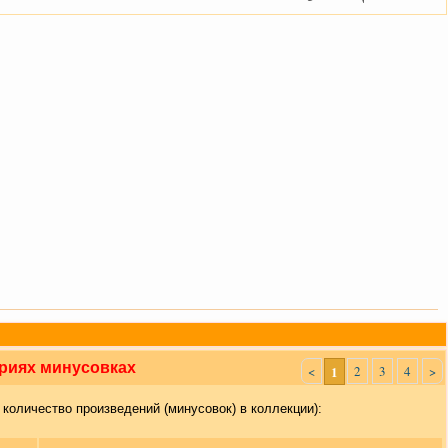
ориях минусовках
<
1
2
3
4
>
 количество произведений (минусовок) в коллекции):