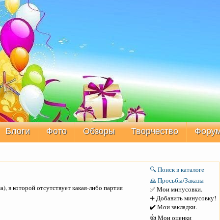
Блоги
Фото
Обзоры
Творчество
Фору
🔍 Поиск в каталоге
🙏 Просьбы/Заказы
), в которой отсутствует какая-либо партия
✅ Мои минусовки.
➕ Добавить минусовку!
✔️ Мои закладки.
👍 Мои оценки