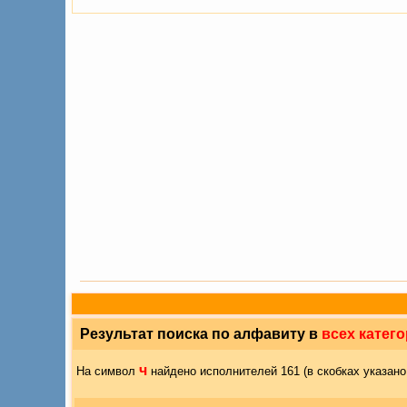
Результат поиска по алфавиту в
всех катег
ч
На символ
найдено исполнителей 161 (в скобках указано