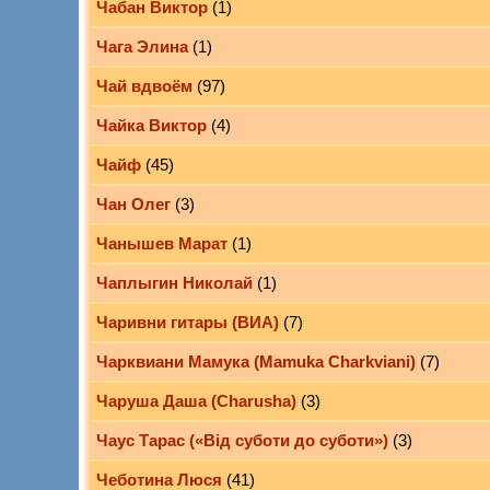
Чабан Виктор
(1)
Чага Элина
(1)
Чай вдвоём
(97)
Чайка Виктор
(4)
Чайф
(45)
Чан Олег
(3)
Чанышев Марат
(1)
Чаплыгин Николай
(1)
Чаривни гитары (ВИА)
(7)
Чарквиани Мамука (Mamuka Charkviani)
(7)
Чаруша Даша (Charusha)
(3)
Чаус Тарас («Від суботи до суботи»)
(3)
Чеботина Люся
(41)