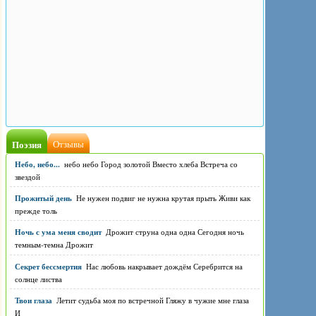
Поэзия
Отзывы
Небо, небо...
небо небо Город золотой Вместо хлеба Встреча со
звездой
Прожитый день
Не нужен подвиг не нужна крутая прыть Живи как
прежде толь
Ночь с ума меня сводит
Дрожит струна одна одна Сегодня ночь
темным-темна Дрожит
Секрет бессмертия
Нас любовь накрывает дождём Серебрится на
солнце листва
Твои глаза
Летит судьба моя по встречной Гляжу в чужие мне глаза
И