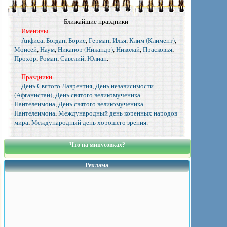
Ближайшие праздники
Именины.
Анфиса
,
Богдан
,
Борис
,
Герман
,
Илья
,
Клим (Климент)
,
Моисей
,
Наум
,
Никанор (Никандр)
,
Николай
,
Прасковья
,
Прохор
,
Роман
,
Савелий
,
Юлиан
.
Праздники.
День Святого Лаврентия
,
День независимости
(Афганистан)
,
День святого великомученика
Пантелеимона
,
День святого великомученика
Пантелеимона
,
Международный день коренных народов
мира
,
Международный день хорошего зрения
.
Что на минусовках?
Реклама