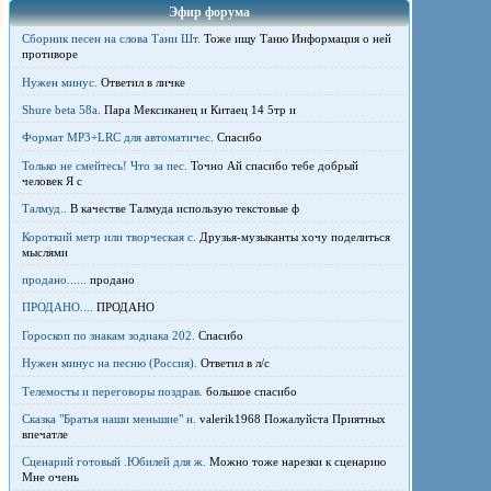
Эфир форума
Сборник песен на слова Тани Шт.
Тоже ищу Таню Информация о ней
противоре
Нужен минус.
Ответил в личке
Shure beta 58а.
Пара Мексиканец и Китаец 14 5тр и
Формат MP3+LRC для автоматичес.
Спасибо
Только не смейтесь! Что за пес.
Точно Ай спасибо тебе добрый
человек Я с
Талмуд..
В качестве Талмуда использую текстовые ф
Короткий метр или творческая с.
Друзья-музыканты хочу поделиться
мыслями
продано......
продано
ПРОДАНО....
ПРОДАНО
Гороскоп по знакам зодиака 202.
Спасибо
Нужен минус на песню (Россия).
Ответил в л/с
Телемосты и переговоры поздрав.
большое спасибо
Сказка "Братья наши меньшие" н.
valerik1968 Пожалуйста Приятных
впечатле
Сценарий готовый .Юбилей для ж.
Можно тоже нарезки к сценарию
Мне очень