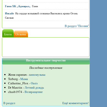
Гимн ХК ,,Адмирал,,
Гимн
Инсайт
На сердце вспышкой сознанья Высеклись крики Огонь
Сколько
В раздел "Поэзия"
Блоги
Отзывы
Инструментальное творчество
Последние поступления:
Женя скрипач -
киномузыка
Terberg -
Мама
Catherine_Flox -
Oasis
Dr Marctin -
Летний дождь
chasb1974 -
Возвращение
В раздел
Ещё комментариев!