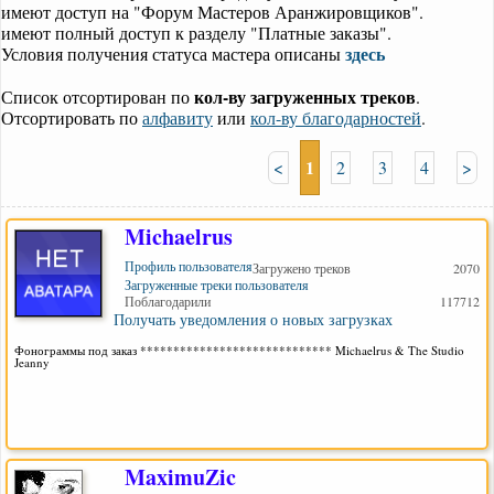
имеют доступ на "Форум Мастеров Аранжировщиков".
имеют полный доступ к разделу "Платные заказы".
здесь
Условия получения статуса мастера описаны
кол-ву загруженных треков
Список отсортирован по
.
Отсортировать по
алфавиту
или
кол-ву благодарностей
.
1
<
2
3
4
>
Michaelrus
Профиль пользователя
Загружено треков
2070
Загруженные треки пользователя
Поблагодарили
117712
Получать уведомления о новых загрузках
Фонограммы под заказ ***************************** Michaelrus & The Studio
Jeanny
MaximuZic