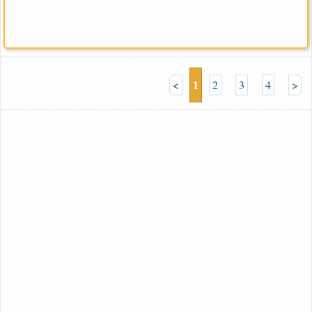
1
<
2
3
4
>