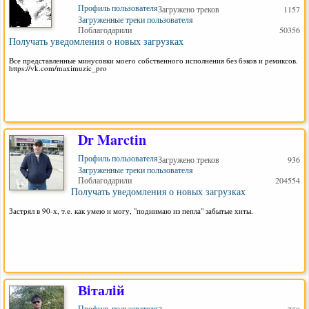
Профиль пользователя
Загружено треков
1157
Загруженные треки пользователя
Поблагодарили
50356
Получать уведомления о новых загрузках
Все представленные минусовки моего собственного исполнения без бэков и ремиксов.
https://vk.com/maximuzic_pro
Dr Marctin
Профиль пользователя
Загружено треков
936
Загруженные треки пользователя
Поблагодарили
204554
Получать уведомления о новых загрузках
Застрял в 90-х, т.е. как умею и могу, "поднимаю из пепла" забытые хиты.
Вiталiй
Профиль пользователя