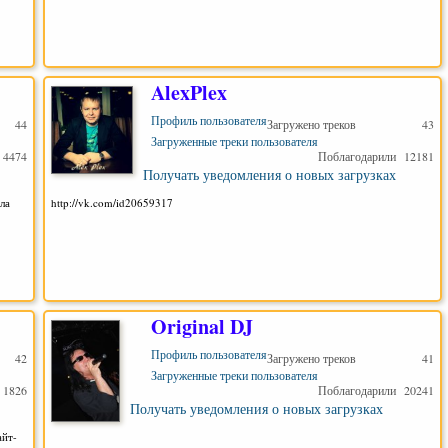
AlexPlex
Профиль пользователя
44
Загружено треков
43
Загруженные треки пользователя
4474
Поблагодарили
12181
Получать уведомления о новых загрузках
окала
http://vk.com/id20659317
Original DJ
Профиль пользователя
42
Загружено треков
41
Загруженные треки пользователя
1826
Поблагодарили
20241
Получать уведомления о новых загрузках
айт-