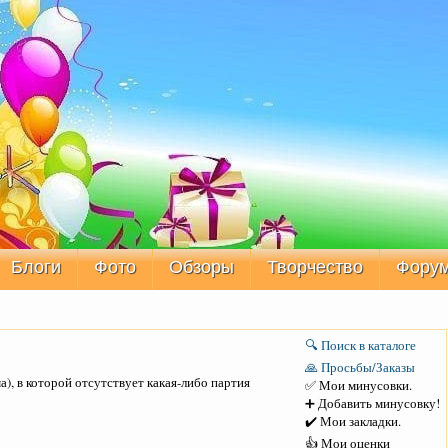
Блоги
Фото
Обзоры
Творчество
Фору
🔍 Поиск в каталоге
🙏 Просьбы/Заказы
), в которой отсутствует какая-либо партия
✅ Мои минусовки.
➕ Добавить минусовку!
✔️ Мои закладки.
👍 Мои оценки