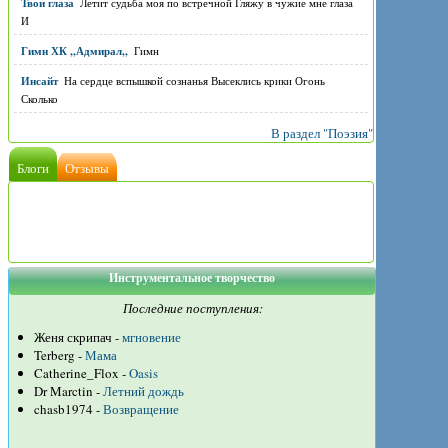
Твои глаза
Летит судьба моя по встречной Гляжу в чужие мне глаза
И
Гимн ХК ,,Адмирал,,
Гимн
Инсайт
На сердце вспышкой сознанья Высеклись крики Огонь
Сколько
В раздел "Поэзия"
Блоги
Отзывы
Инструментальное творчество
Последние поступления:
Женя скрипач -
мгновение
Terberg -
Мама
Catherine_Flox -
Oasis
Dr Marctin -
Летний дождь
chasb1974 -
Возвращение