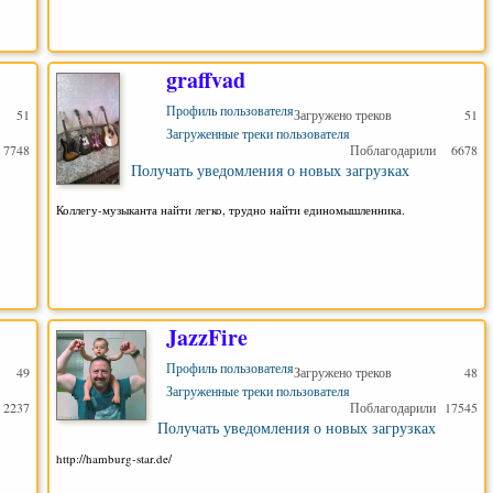
graffvad
Профиль пользователя
51
Загружено треков
51
Загруженные треки пользователя
7748
Поблагодарили
6678
Получать уведомления о новых загрузках
ра.
Коллегу-музыканта найти легко, трудно найти единомышленника.
JazzFire
Профиль пользователя
49
Загружено треков
48
Загруженные треки пользователя
2237
Поблагодарили
17545
Получать уведомления о новых загрузках
http://hamburg-star.de/