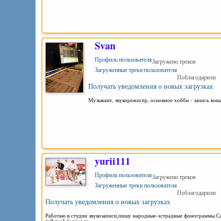
Svan
Профиль пользователя
Загружено треков
Загруженные треки пользователя
Поблагодарили
Получать уведомления о новых загрузках
Музыкант, звукорежисёр, основное хобби - запись в
yurii111
Профиль пользователя
Загружено треков
Загруженные треки пользователя
Поблагодарили
Получать уведомления о новых загрузках
Работаю в студии звукозаписи,пишу народные-эстрадные фонограммы.С
folkmp3-format.ru