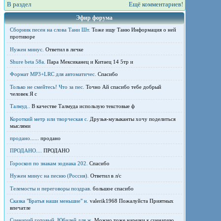
В раздел
Ещё комментариев!
Эфир форума
Сборник песен на слова Тани Шт.
Тоже ищу Таню Информация о ней
противоре
Нужен минус.
Ответил в личке
Shure beta 58а.
Пара Мексиканец и Китаец 14 5тр и
Формат MP3+LRC для автоматичес.
Спасибо
Только не смейтесь! Что за пес.
Точно Ай спасибо тебе добрый
человек Я с
Талмуд..
В качестве Талмуда использую текстовые ф
Короткий метр или творческая с.
Друзья-музыканты хочу поделиться
мыслями
продано......
продано
ПРОДАНО....
ПРОДАНО
Гороскоп по знакам зодиака 202.
Спасибо
Нужен минус на песню (Россия).
Ответил в л/с
Телемосты и переговоры поздрав.
большое спасибо
Сказка "Братья наши меньшие" н.
valerik1968 Пожалуйста Приятных
впечатле
Сценарий готовый .Юбилей для ж.
Можно тоже нарезки к сценарию