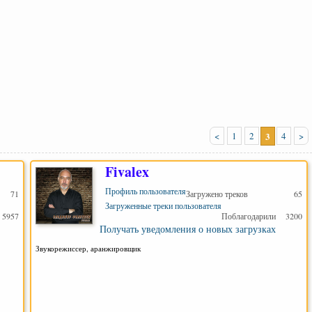
<
1
2
3
4
>
Fivalex
Профиль пользователя
71
Загружено треков
65
Загруженные треки пользователя
5957
Поблагодарили
3200
Получать уведомления о новых загрузках
Звукорежиссер, аранжировщик