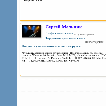
Сергей Мельник
Профиль пользователя
Загружено треков
Загруженные треки пользователя
Поблагодарили
Получать уведомления о новых загрузках
Музыкант, аранжировщик, звукорежисёр. Предлагаю лишь то, что сам
написал. Windows 10 Pro x64, Echo MIA MIDI, Native Instruments AUDI
KONTROL 1, Cubase 7.5, PreSonus StudioLive 16.0.2, AKG SolidTube, Ro
NT1-A, KURZWEIL K2500X, KORG PA1X Pro, Ro