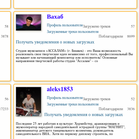
Вахаб
Профиль пользователя
58
Загружено треков
57
Загруженные треки пользователя
3878
Поблагодарили
8699
Получать уведомления о новых загрузках
Студия звукозаписи «АССАЛАМ» (г. Бишкек) - это Ваша возможность
реализовать свои творческие идеи независимо от того, профессиональный Вы
музыкант или начинающий композитор или исполнитель! Основные
направления творческой работы студии "Ассалам" – со
aleks1853
Профиль пользователя
56
Загружено треков
52
Загруженные треки пользователя
17233
Поблагодарили
3836
Получать уведомления о новых загрузках
Последние 25 лет работаю в культуре: Хормейстер, аранжировщик и
звукооператор народной самодеятельной эстрадной группы "МАГНИТ",
аккомпаниатор детского танцевального коллектива, руководитель
самодеятельного ВИА.. Хотя по первому диплому строитель, по