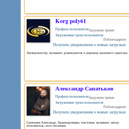
Korg poly61
Профиль пользователя
Загружено треков
Загруженные треки пользователя
Поблагодарили
Получать уведомления о новых загрузках
Звукорежиссёр, музыкант, руководитель и дирижер джазового оркест
Александр Сапатьков
Профиль пользователя
Загружено треков
Загруженные треки пользователя
Поблагодарили
Получать уведомления о новых загрузках
Сапатьков Александр: Аранжировщик, текстовик, музыкант, автор-
исполнитель, поэт-песенник.