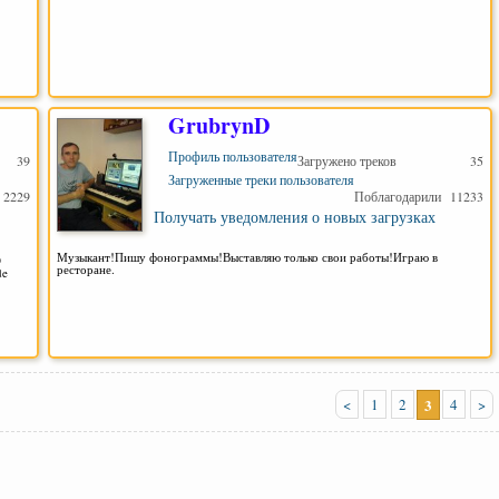
GrubrynD
Профиль пользователя
39
Загружено треков
35
Загруженные треки пользователя
2229
Поблагодарили
11233
Получать уведомления о новых загрузках
Музыкант!Пишу фонограммы!Выставляю только свои работы!Играю в
O
ресторане.
de
<
1
2
3
4
>