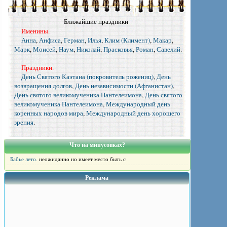
Ближайшие праздники
Именины.
Анна
,
Анфиса
,
Герман
,
Илья
,
Клим (Климент)
,
Макар
,
Марк
,
Моисей
,
Наум
,
Николай
,
Прасковья
,
Роман
,
Савелий
.
Праздники.
День Святого Каэтана (покровитель рожениц)
,
День
возвращения долгов
,
День независимости (Афганистан)
,
День святого великомученика Пантелеимона
,
День святого
великомученика Пантелеимона
,
Международный день
коренных народов мира
,
Международный день хорошего
зрения
.
Что на минусовках?
Бабье лето.
неожиданно но имеет место быть с
Реклама