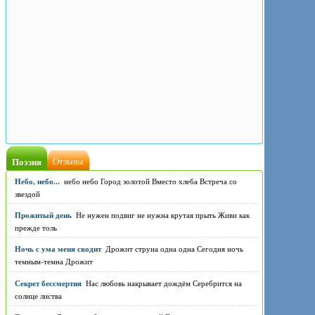
Поэзия
Отзывы
Небо, небо...
небо небо Город золотой Вместо хлеба Встреча со
звездой
Прожитый день
Не нужен подвиг не нужна крутая прыть Живи как
прежде толь
Ночь с ума меня сводит
Дрожит струна одна одна Сегодня ночь
темным-темна Дрожит
Секрет бессмертия
Нас любовь накрывает дождём Серебрится на
солнце листва