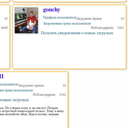
gonchy
Профиль пользователя
25
Загружено треков
19
Загруженные треки пользователя
4840
Поблагодарили
3361
Получать уведомления о новых загрузках
I
ользователя
Загружено треков
16
ые треки пользователя
Поблагодарили
3162
 новых загрузках
ьи, По улицам хожу я, не как все: Поправ
По встречной пешеходной полосе. Тому я вижу
как колумбово яйцо: Идя в потоке, видишь