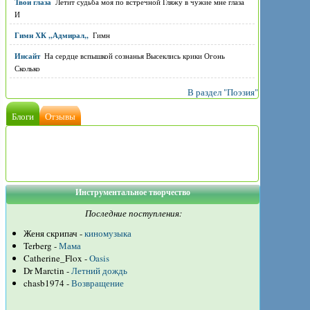
Твои глаза
Летит судьба моя по встречной Гляжу в чужие мне глаза
И
Гимн ХК ,,Адмирал,,
Гимн
Инсайт
На сердце вспышкой сознанья Высеклись крики Огонь
Сколько
В раздел "Поэзия"
Блоги
Отзывы
Инструментальное творчество
Последние поступления:
Женя скрипач -
киномузыка
Terberg -
Мама
Catherine_Flox -
Oasis
Dr Marctin -
Летний дождь
chasb1974 -
Возвращение