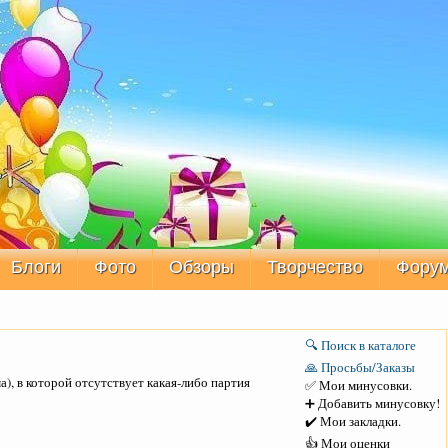
Блоги
Фото
Обзоры
Творчество
Фору
🔍 Поиск в каталоге
🙏 Просьбы/Заказы
), в которой отсутствует какая-либо партия
✅ Мои минусовки.
➕ Добавить минусовку!
✔️ Мои закладки.
👍 Мои оценки