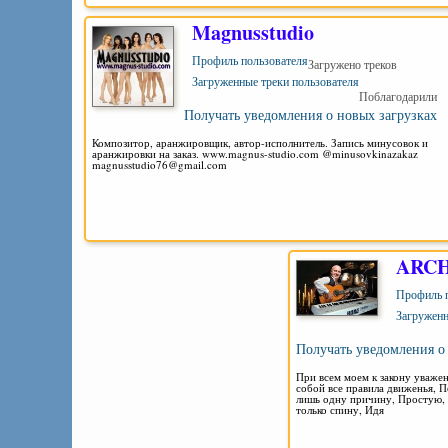
Magnusstudio
Профиль пользователя
Загружено треков
Загруженные треки пользователя
Поблагодарили
Получать уведомления о новых загрузках
Композитор, аранжировщик, автор-исполнитель. Запись минусовок и
аранжировки на заказ. www.magnus-studio.com @minusovkinazakaz
magnusstudio76@gmail.com
ARCH
Профиль п
Загруженн
Получать уведомления о
При всем моем к закону уважен
собой все правила движенья, 
лишь одну причину, Простую, 
только спину, Идя