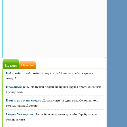
Поэзия
Отзывы
Небо, небо...
небо небо Город золотой Вместо хлеба Встреча со
звездой
Прожитый день
Не нужен подвиг не нужна крутая прыть Живи как
прежде толь
Ночь с ума меня сводит
Дрожит струна одна одна Сегодня ночь
темным-темна Дрожит
Секрет бессмертия
Нас любовь накрывает дождём Серебрится на
солнце листва