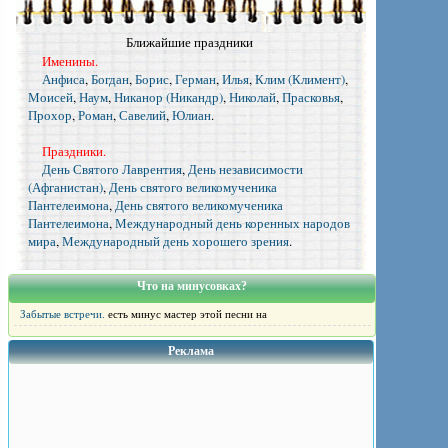
Ближайшие праздники
Именины.
Анфиса
,
Богдан
,
Борис
,
Герман
,
Илья
,
Клим (Климент)
,
Моисей
,
Наум
,
Никанор (Никандр)
,
Николай
,
Прасковья
,
Прохор
,
Роман
,
Савелий
,
Юлиан
.
Праздники.
День Святого Лаврентия
,
День независимости
(Афганистан)
,
День святого великомученика
Пантелеимона
,
День святого великомученика
Пантелеимона
,
Международный день коренных народов
мира
,
Международный день хорошего зрения
.
Что на минусовках?
Забытые встречи.
есть минус мастер этой песни на
Реклама