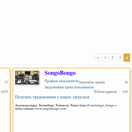
<
1
2
3
4
SongoBongo
Профиль пользователя
33
Загружено треков
30
Загруженные треки пользователя
8205
Поблагодарили
636
Получать уведомления о новых загрузках
Аранжировщик. Битмейкер. Ремиксер. Канал https://t.me/songo_bongo с
минусовками www.songobongo.com