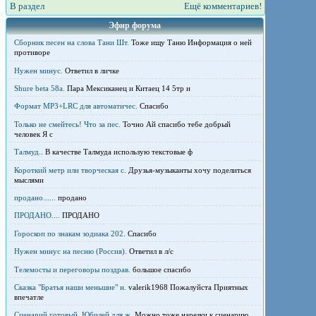
В раздел
Ещё комментариев!
Эфир форума
Сборник песен на слова Тани Шт.
Тоже ищу Таню Информация о ней
противоре
Нужен минус.
Ответил в личке
Shure beta 58а.
Пара Мексиканец и Китаец 14 5тр и
Формат MP3+LRC для автоматичес.
Спасибо
Только не смейтесь! Что за пес.
Точно Ай спасибо тебе добрый
человек Я с
Талмуд..
В качестве Талмуда использую текстовые ф
Короткий метр или творческая с.
Друзья-музыканты хочу поделиться
мыслями
продано......
продано
ПРОДАНО....
ПРОДАНО
Гороскоп по знакам зодиака 202.
Спасибо
Нужен минус на песню (Россия).
Ответил в л/с
Телемосты и переговоры поздрав.
большое спасибо
Сказка "Братья наши меньшие" н.
valerik1968 Пожалуйста Приятных
впечатле
Сценарий готовый .Юбилей для ж.
Можно тоже нарезки к сценарию