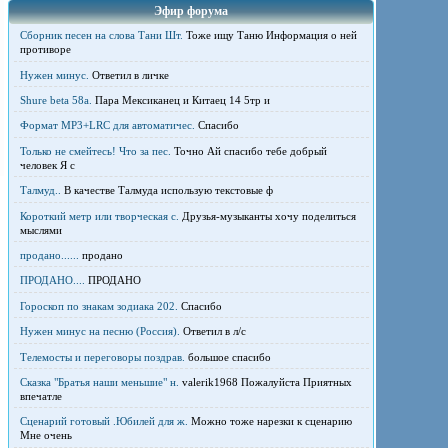
Эфир форума
Сборник песен на слова Тани Шт.
Тоже ищу Таню Информация о ней
противоре
Нужен минус.
Ответил в личке
Shure beta 58а.
Пара Мексиканец и Китаец 14 5тр и
Формат MP3+LRC для автоматичес.
Спасибо
Только не смейтесь! Что за пес.
Точно Ай спасибо тебе добрый
человек Я с
Талмуд..
В качестве Талмуда использую текстовые ф
Короткий метр или творческая с.
Друзья-музыканты хочу поделиться
мыслями
продано......
продано
ПРОДАНО....
ПРОДАНО
Гороскоп по знакам зодиака 202.
Спасибо
Нужен минус на песню (Россия).
Ответил в л/с
Телемосты и переговоры поздрав.
большое спасибо
Сказка "Братья наши меньшие" н.
valerik1968 Пожалуйста Приятных
впечатле
Сценарий готовый .Юбилей для ж.
Можно тоже нарезки к сценарию
Мне очень