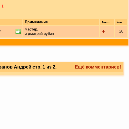
к
1
.
Примечание
Текст
Ком.
мастер.
+
26
б
и дмитрий рубин
нов Андрей стр. 1 из 2.
Ещё комментариев!