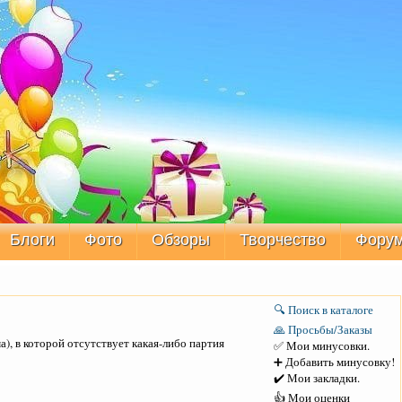
Блоги
Фото
Обзоры
Творчество
Фору
🔍 Поиск в каталоге
🙏 Просьбы/Заказы
), в которой отсутствует какая-либо партия
✅ Мои минусовки.
➕ Добавить минусовку!
✔️ Мои закладки.
👍 Мои оценки