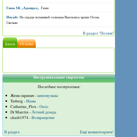
Гимн ХК ,,Адмирал,,
Гимн
Инсайт
На сердце вспышкой сознанья Высеклись крики Огонь
Сколько
В раздел "Поэзия"
Блоги
Отзывы
Инструментальное творчество
Последние поступления:
Женя скрипач -
киномузыка
Terberg -
Мама
Catherine_Flox -
Oasis
Dr Marctin -
Летний дождь
chasb1974 -
Возвращение
В раздел
Ещё комментариев!