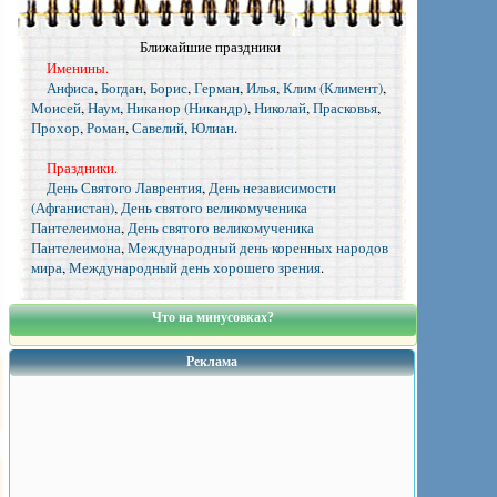
Ближайшие праздники
Именины.
Анфиса
,
Богдан
,
Борис
,
Герман
,
Илья
,
Клим (Климент)
,
Моисей
,
Наум
,
Никанор (Никандр)
,
Николай
,
Прасковья
,
Прохор
,
Роман
,
Савелий
,
Юлиан
.
Праздники.
День Святого Лаврентия
,
День независимости
(Афганистан)
,
День святого великомученика
Пантелеимона
,
День святого великомученика
Пантелеимона
,
Международный день коренных народов
мира
,
Международный день хорошего зрения
.
Что на минусовках?
Реклама