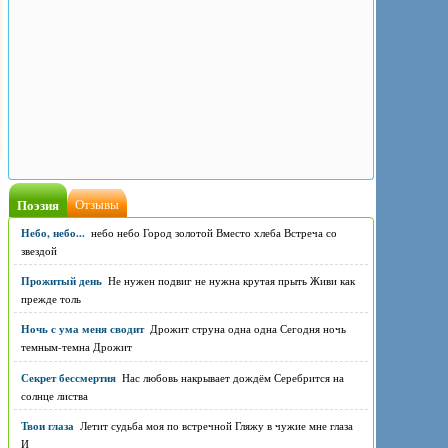
Поэзия
Отзывы
Небо, небо...
небо небо Город золотой Вместо хлеба Встреча со
звездой
Прожитый день
Не нужен подвиг не нужна крутая прыть Живи как
прежде толь
Ночь с ума меня сводит
Дрожит струна одна одна Сегодня ночь
темным-темна Дрожит
Секрет бессмертия
Нас любовь накрывает дождём Серебрится на
солнце листва
Твои глаза
Летит судьба моя по встречной Гляжу в чужие мне глаза
И