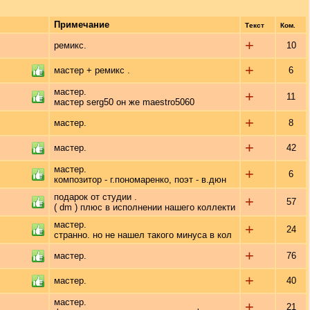
Примечание
Текст
Ком.
+
ремикс.
10
+
мастер + ремикс .
6
мастер.
+
11
мастер serg50 он же maestro5060
+
мастер.
8
+
мастер.
42
мастер.
+
6
композитор - г.пономаренко, поэт - в.дюн
подарок от студии .
+
57
( dm ) плюс в исполнении нашего коллекти
мастер.
+
24
странно. но не нашел такого минуса в кол
+
мастер.
76
+
мастер.
40
мастер.
+
21