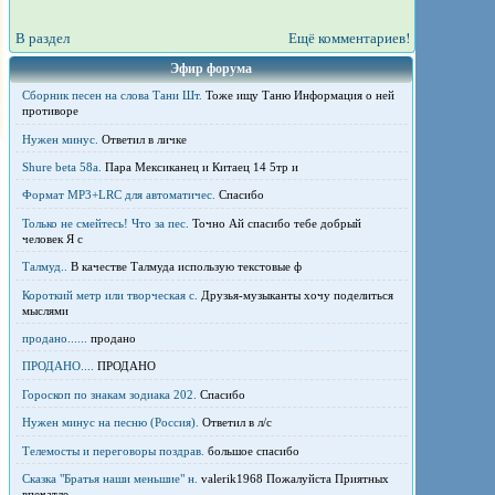
В раздел
Ещё комментариев!
Эфир форума
Сборник песен на слова Тани Шт.
Тоже ищу Таню Информация о ней
противоре
Нужен минус.
Ответил в личке
Shure beta 58а.
Пара Мексиканец и Китаец 14 5тр и
Формат MP3+LRC для автоматичес.
Спасибо
Только не смейтесь! Что за пес.
Точно Ай спасибо тебе добрый
человек Я с
Талмуд..
В качестве Талмуда использую текстовые ф
Короткий метр или творческая с.
Друзья-музыканты хочу поделиться
мыслями
продано......
продано
ПРОДАНО....
ПРОДАНО
Гороскоп по знакам зодиака 202.
Спасибо
Нужен минус на песню (Россия).
Ответил в л/с
Телемосты и переговоры поздрав.
большое спасибо
Сказка "Братья наши меньшие" н.
valerik1968 Пожалуйста Приятных
впечатле