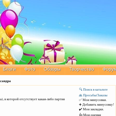
Блоги
Фото
Обзоры
Творчество
Фору
ксандра
🔍 Поиск в каталоге
🙏 Просьбы/Заказы
), в которой отсутствует какая-либо партия
✅ Мои минусовки.
➕ Добавить минусовку!
✔️ Мои закладки.
👍 Мои оценки