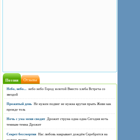
Поэзия
Отзывы
Небо, небо...
небо небо Город золотой Вместо хлеба Встреча со
звездой
Прожитый день
Не нужен подвиг не нужна крутая прыть Живи как
прежде толь
Ночь с ума меня сводит
Дрожит струна одна одна Сегодня ночь
темным-темна Дрожит
Секрет бессмертия
Нас любовь накрывает дождём Серебрится на
солнце листва