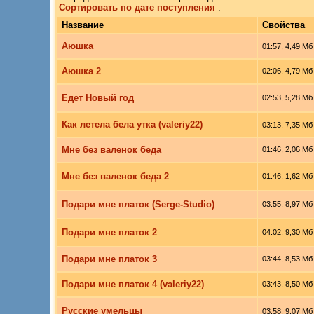
Сортировать по дате поступления
.
Название
Свойства
Аюшка
01:57, 4,49 Мб
Аюшка 2
02:06, 4,79 Мб
Едет Новый год
02:53, 5,28 Мб
Как летела бела утка (valeriy22)
03:13, 7,35 Мб
Мне без валенок беда
01:46, 2,06 Мб
Мне без валенок беда 2
01:46, 1,62 Мб
Подари мне платок (Serge-Studio)
03:55, 8,97 Мб
Подари мне платок 2
04:02, 9,30 Мб
Подари мне платок 3
03:44, 8,53 Мб
Подари мне платок 4 (valeriy22)
03:43, 8,50 Мб
Русские умельцы
03:58, 9,07 Мб