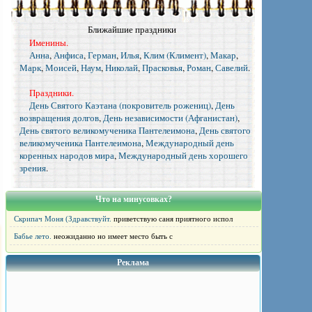
Ближайшие праздники
Именины.
Анна
,
Анфиса
,
Герман
,
Илья
,
Клим (Климент)
,
Макар
,
Марк
,
Моисей
,
Наум
,
Николай
,
Прасковья
,
Роман
,
Савелий
.
Праздники.
День Святого Каэтана (покровитель рожениц)
,
День
возвращения долгов
,
День независимости (Афганистан)
,
День святого великомученика Пантелеимона
,
День святого
великомученика Пантелеимона
,
Международный день
коренных народов мира
,
Международный день хорошего
зрения
.
Что на минусовках?
Скрипач Моня (Здравствуйт.
приветствую саня приятного испол
Бабье лето.
неожиданно но имеет место быть с
Реклама