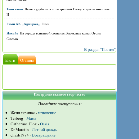
Твои глаза
Летит судьба моя по встречной Гляжу в чужие мне глаза
И
Гимн ХК ,,Адмирал,,
Гимн
Инсайт
На сердце вспышкой сознанья Высеклись крики Огонь
Сколько
В раздел "Поэзия"
Блоги
Отзывы
Инструментальное творчество
Последние поступления:
Женя скрипач -
мгновение
Terberg -
Мама
Catherine_Flox -
Oasis
Dr Marctin -
Летний дождь
chasb1974 -
Возвращение