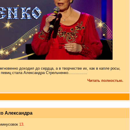
гновенно доходил до сердца, а в творчестве их, как в капле росы,
ких певиц стала Александра Стрельченко……………
Читать полностью.
ко Александра
 минусовок
13
.