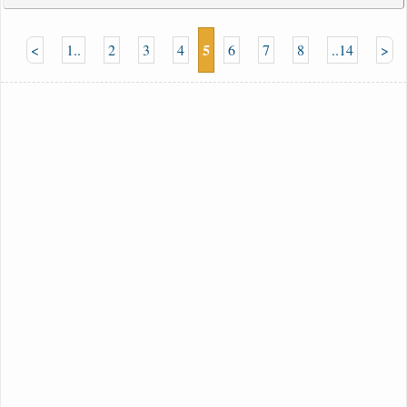
5
<
1..
2
3
4
6
7
8
..14
>