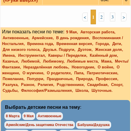
(«Руки вверх»)
1
<
2
3
>
Или показать песни по теме:
9 Мая,
Авторская работа,
Антивоенные,
Армейские,
В день рождения,
Воспоминания /
Ностальгия,
Времена года,
Временная версия,
Города,
Дети,
Для низкого голоса,
Друзья. Подруги,
Дуэтом,
Женская доля,
Имена,
Инструментал,
Каверы / Переделки,
Казённый дом,
Казачьи,
Любимой,
Любимому,
Любимые места,
Мама,
Мечты/
Фантазии,
Неразделённая любовь,
Новогодние,
О войне,
О
женщине,
О мужчине,
О родителях,
Папа,
Патриотические,
Пожелание,
Попурри,
Праздничные,
Природа,
Профессия,
Разлука,
Разное,
Религия,
Родственники,
Свадебная,
Спорт,
Судьбы,
Философия/Размышления,
Школа,
Шуточные.
Выбрать детские песни на тему
:
8 Марта
9 Мая
Антивоенные
Армейские/День защитника Отечества
Бабушка/Дедушка