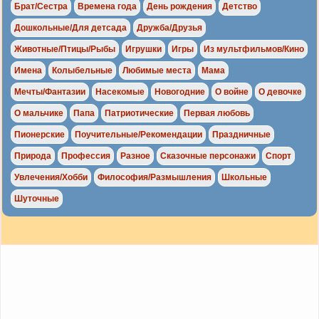
Брат/Сестра
Времена года
День рождения
Детство
Дошкольные/Для детсада
Дружба/Друзья
Животные/Птицы/Рыбы
Игрушки
Игры
Из мультфильмов/Кино
Имена
Колыбельные
Любимые места
Мама
Мечты/Фантазии
Насекомые
Новогодние
О войне
О девочке
О мальчике
Папа
Патриотические
Первая любовь
Пионерские
Поучительные/Рекомендации
Праздничные
Природа
Профессия
Разное
Сказочные персонажи
Спорт
Увлечения/Хобби
Философия/Размышления
Школьные
Шуточные