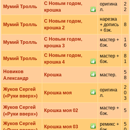
С Новым годом,
оригина
2
Мумий Тролль
л.
2
крошка
нарезка
С Новым годом,
Мумий Тролль
+ допись
8
крошка 2
+ бэк.
С Новым годом,
мастер +
1
Мумий Тролль
бэк.
6
крошка 3
С Новым годом,
мастер +
8
Мумий Тролль
бэк.
1
крошка 4
Новиков
5
Крошка
мастер.
8
Александр
2
Жуков Сергей
оригина
Крошка моя
0
л.
(«Руки вверх»)
3
Жуков Сергей
мастер +
Крошка моя 02
5
бэк.
(«Руки вверх»)
Жуков Сергей
ремикс +
5
Крошка моя 03
бэк.
0