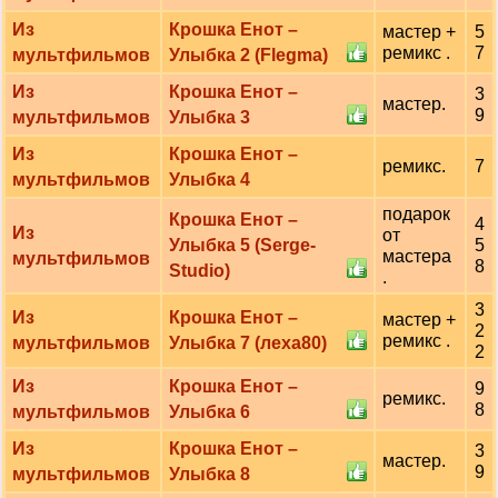
Из
Крошка Енот –
мастер +
5
ремикс .
7
мультфильмов
Улыбка 2 (Flegma)
Из
Крошка Енот –
3
мастер.
9
мультфильмов
Улыбка 3
Из
Крошка Енот –
ремикс.
7
мультфильмов
Улыбка 4
подарок
Крошка Енот –
4
Из
от
Улыбка 5 (Serge-
5
мастера
мультфильмов
8
Studio)
.
3
Из
Крошка Енот –
мастер +
2
ремикс .
мультфильмов
Улыбка 7 (леха80)
2
Из
Крошка Енот –
9
ремикс.
8
мультфильмов
Улыбка 6
Из
Крошка Енот –
3
мастер.
9
мультфильмов
Улыбка 8