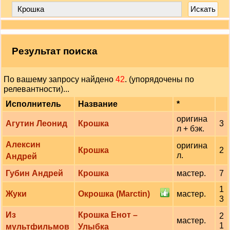
Результат поиска
По вашему запросу найдено
42
. (упорядочены по
релевантности)...
Исполнитель
Название
*
оригина
Агутин Леонид
Крошка
3
л + бэк.
Алексин
оригина
Крошка
2
л.
Андрей
Губин Андрей
Крошка
мастер.
7
1
Жуки
Окрошка (Marctin)
мастер.
3
Из
Крошка Енот –
2
мастер.
1
мультфильмов
Улыбка