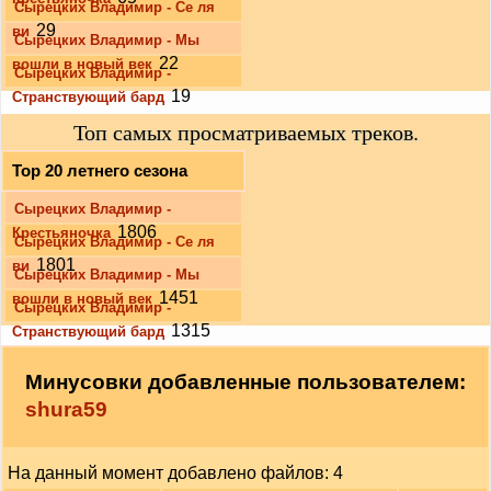
Сырецких Владимир - Се ля
29
ви
Сырецких Владимир - Мы
22
вошли в новый век
Сырецких Владимир -
19
Странствующий бард
Топ самых просматриваемых треков.
Top 20 летнего сезона
Сырецких Владимир -
1806
Крестьяночка
Сырецких Владимир - Се ля
1801
ви
Сырецких Владимир - Мы
1451
вошли в новый век
Сырецких Владимир -
1315
Странствующий бард
Минусовки добавленные пользователем:
shura59
На данный момент добавлено файлов: 4