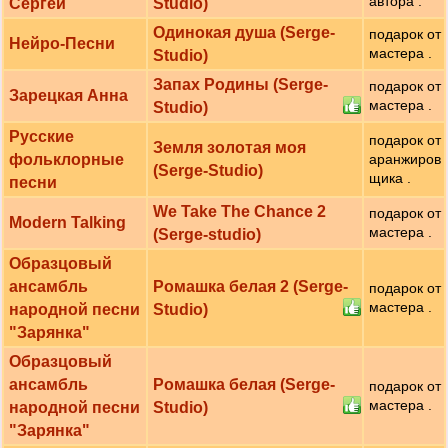
автора .
Сергей
Studio)
Одинокая душа (Serge-
подарок от
Нейро-Песни
мастера .
Studio)
Запах Родины (Serge-
подарок от
Зарецкая Анна
мастера .
Studio)
Русские
подарок от
Земля золотая моя
фольклорные
аранжиров
(Serge-Studio)
щика .
песни
We Take The Chance 2
подарок от
Modern Talking
мастера .
(Serge-studio)
Образцовый
ансамбль
Ромашка белая 2 (Serge-
подарок от
мастера .
народной песни
Studio)
"Зарянка"
Образцовый
ансамбль
Ромашка белая (Serge-
подарок от
мастера .
народной песни
Studio)
"Зарянка"