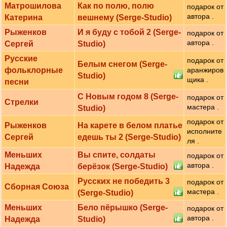
Матрошилова
Как по полю, полю
подарок от
автора .
Катерина
вешнему (Serge-Studio)
Рыженков
И я буду с тобой 2 (Serge-
подарок от
автора .
Сергей
Studio)
Русские
подарок от
Белым снегом (Serge-
фольклорные
аранжиров
Studio)
щика .
песни
С Новым годом 8 (Serge-
подарок от
Стрелки
мастера .
Studio)
подарок от
Рыженков
На карете в белом платье
исполните
Сергей
едешь ты 2 (Serge-Studio)
ля .
Меньших
Вы спите, солдаты
подарок от
автора .
Надежда
берёзок (Serge-Studio)
Русских не победить 3
подарок от
Сборная Союза
мастера .
(Serge-Studio)
Меньших
Бело пёрышко (Serge-
подарок от
автора .
Надежда
Studio)