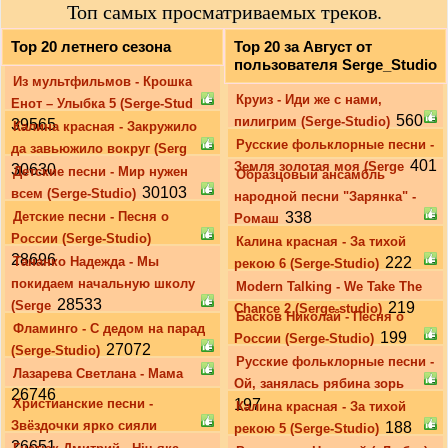
Топ самых просматриваемых треков.
Top 20 летнего сезона
Top 20 за Август от
пользователя Serge_Studio
Из мультфильмов - Крошка
Круиз - Иди же с нами,
Енот – Улыбка 5 (Serge-Stud
560
пилигрим (Serge-Studio)
39565
Калина красная - Закружило
Русские фольклорные песни -
да завьюжило вокруг (Serg
401
Земля золотая моя (Serge
30630
Детские песни - Мир нужен
Образцовый ансамбль
30103
всем (Serge-Studio)
народной песни "Зарянка" -
Детские песни - Песня о
338
Ромаш
России (Serge-Studio)
Калина красная - За тихой
28696
Тананко Надежда - Мы
222
рекою 6 (Serge-Studio)
покидаем начальную школу
Modern Talking - We Take The
28533
(Serge
219
Chance 2 (Serge-studio)
Басков Николай - Песня о
Фламинго - С дедом на парад
199
России (Serge-Studio)
27072
(Serge-Studio)
Русские фольклорные песни -
Лазарева Светлана - Мама
Ой, занялась рябина зорь
26746
Христианские песни -
197
Калина красная - За тихой
Звёздочки ярко сияли
188
рекою 5 (Serge-Studio)
26651