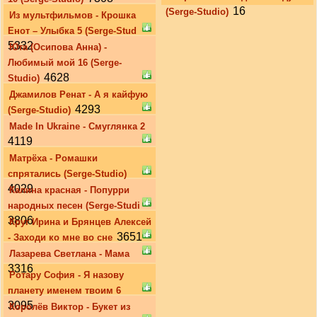
16
(Serge-Studio)
Из мультфильмов - Крошка
Енот – Улыбка 5 (Serge-Stud
5332
Юта (Осипова Анна) -
Любимый мой 16 (Serge-
4628
Studio)
Джамилов Ренат - А я кайфую
4293
(Serge-Studio)
Made In Ukraine - Смуглянка 2
4119
Матрёха - Ромашки
спрятались (Serge-Studio)
4029
Калина красная - Попурри
народных песен (Serge-Studi
3806
Круг Ирина и Брянцев Алексей
3651
- Заходи ко мне во сне
Лазарева Светлана - Мама
3316
Ротару София - Я назову
планету именем твоим 6
3095
Королёв Виктор - Букет из