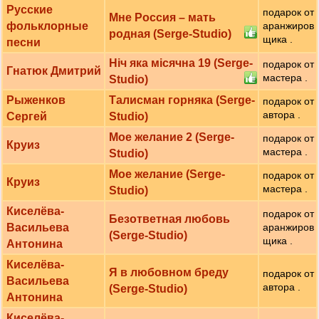
Русские
подарок от
Мне Россия – мать
фольклорные
аранжиров
родная (Serge-Studio)
щика .
песни
Ніч яка місячна 19 (Serge-
подарок от
Гнатюк Дмитрий
мастера .
Studio)
Рыженков
Талисман горняка (Serge-
подарок от
автора .
Сергей
Studio)
Мое желание 2 (Serge-
подарок от
Круиз
мастера .
Studio)
Мое желание (Serge-
подарок от
Круиз
мастера .
Studio)
Киселёва-
подарок от
Безответная любовь
Васильева
аранжиров
(Serge-Studio)
щика .
Антонина
Киселёва-
Я в любовном бреду
подарок от
Васильева
автора .
(Serge-Studio)
Антонина
Киселёва-