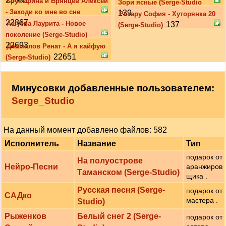
Круг Ирина и Брянцев Алексей
Зори ясные (Serge-Studio
- Заходи ко мне во сне
139
Ротару София - Хуторянка 20
22867
Ашуева Лаурита - Новое
137
(Serge-Studio)
поколение (Serge-Studio)
22693
Джамилов Ренат - А я кайфую
22651
(Serge-Studio)
Минусовки добавленные пользователем:
Serge_Studio
На данный момент добавлено файлов: 582
Исполнитель
Название
Тип
подарок от
На полуострове
Нейро-Песни
аранжиров
Таманском (Serge-Studio)
щика .
Русская песня (Serge-
подарок от
САДко
мастера .
Studio)
Рыженков
Белый снег 2 (Serge-
подарок от