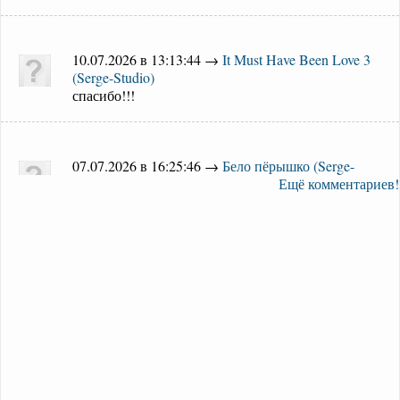
10.07.2026 в 13:13:44 →
It Must Have Been Love 3
(Serge-Studio)
спасибо!!!
07.07.2026 в 16:25:46 →
Бело пёрышко (Serge-
Studio)
Ещё комментариев!
спасибо огромное
22.06.2026 в 15:56:01 →
Эх, ма (Лето не зима) 2
(Serge-Studio)
спасибо!!!
18.06.2026 в 22:18:01 →
Конь 17 (Serge-Studio)
класс!!!