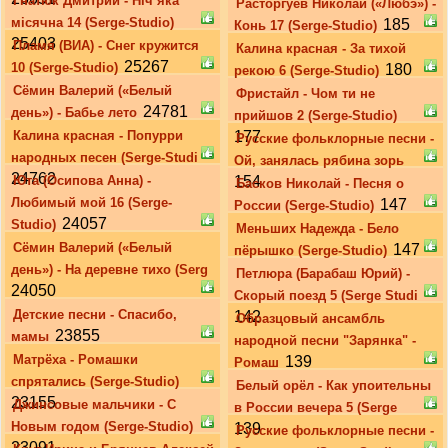
Гнатюк Дмитрий - Ніч яка
Расторгуев Николай («Любэ») -
місячна 14 (Serge-Studio)
185
Конь 17 (Serge-Studio)
25403
Пламя (ВИА) - Снег кружится
Калина красная - За тихой
25267
10 (Serge-Studio)
180
рекою 6 (Serge-Studio)
Сёмин Валерий («Белый
Фристайл - Чом ти не
24781
день») - Бабье лето
прийшов 2 (Serge-Studio)
Калина красная - Попурри
177
Русские фольклорные песни -
народных песен (Serge-Studi
Ой, занялась рябина зорь
24762
Юта (Осипова Анна) -
154
Басков Николай - Песня о
Любимый мой 16 (Serge-
147
России (Serge-Studio)
24057
Studio)
Меньших Надежда - Бело
Сёмин Валерий («Белый
147
пёрышко (Serge-Studio)
день») - На деревне тихо (Serg
Петлюра (Барабаш Юрий) -
24050
Скорый поезд 5 (Serge Studi
Детские песни - Спасибо,
142
Образцовый ансамбль
23855
мамы
народной песни "Зарянка" -
Матрёха - Ромашки
139
Ромаш
спрятались (Serge-Studio)
Белый орёл - Как упоительны
23155
Джинсовые мальчики - С
в России вечера 5 (Serge
Новым годом (Serge-Studio)
139
Русские фольклорные песни -
23091