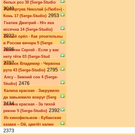
белых роз 30 (Serge-Studio
3049
Расторгуев Николай («Любэ») -
2953
Конь 17 (Serge-Studio)
Гнатюк Дмитрий - Ніч яка
місячна 14 (Serge-Studio)
2922
Белый орёл - Как упоительны
в России вечера 5 (Serge
2896
Никитин Сергей - Если у вас
нету тёти 03 (Serge-Stud
2797
Ивасюк Владимир - Червона
2795
рута 43 (Serge-Studio)
Алсу - Зимний сон 4 (Serge-
2476
Studio)
Калина красная - Закружило
да завьюжило вокруг (Serg
2434
Калина красная - За тихой
2392
рекою 5 (Serge-Studio)
Из кинофильмов - Кубанские
казаки – Ой, цветёт калин
2373