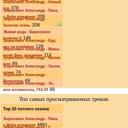
Борисевич Александр - Новый
378
год
Борисевич Александр - Папа,
209
с Днём рождения
Борисевич Александр -
208
Золотая осень
Живая вода - Бирюзовое
146
колечко 6
Борисевич Александр - Еду,
128
еду на комбайне
Борисевич Александр - Мамы
114
моей День рождения
Борисевич Александр - Милая
89
моя
Борисевич Александр - Зачем,
74
скажи
Борисевич Александр -
69
Велосипед
Борисевич Александр - Эх,
66
моя волжаночка, ГАЗ-24
Топ самых просматриваемых треков.
Top 20 летнего сезона
Борисевич Александр - Папа,
4861
с Днём рождения
Борисевич Александр - С