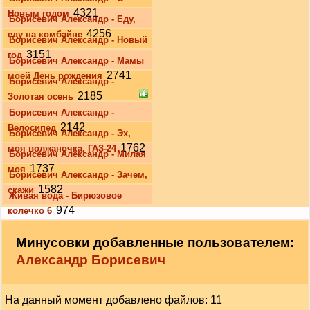
4321
Новым годом
Борисевич Александр - Еду,
4256
еду на комбайне
Борисевич Александр - Новый
3151
год
Борисевич Александр - Мамы
2741
моей День рождения
Борисевич Александр -
2185
Золотая осень
Борисевич Александр -
2142
Велосипед
Борисевич Александр - Эх,
1762
моя волжаночка, ГАЗ-24
Борисевич Александр - Милая
1737
моя
Борисевич Александр - Зачем,
1582
скажи
Живая вода - Бирюзовое
974
колечко 6
Минусовки добавленные пользователем:
Александр Борисевич
На данный момент добавлено файлов: 11