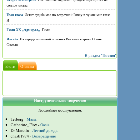
солнце листва
Твои глаза
Летит судьба моя по встречной Гляжу в чужие мне глаза
И
Гимн ХК ,,Адмирал,,
Гимн
Инсайт
На сердце вспышкой сознанья Высеклись крики Огонь
Сколько
В раздел "Поэзия"
Блоги
Отзывы
Инструментальное творчество
Последние поступления:
Terberg -
Мама
Catherine_Flox -
Oasis
Dr Marctin -
Летний дождь
chasb1974 -
Возвращение