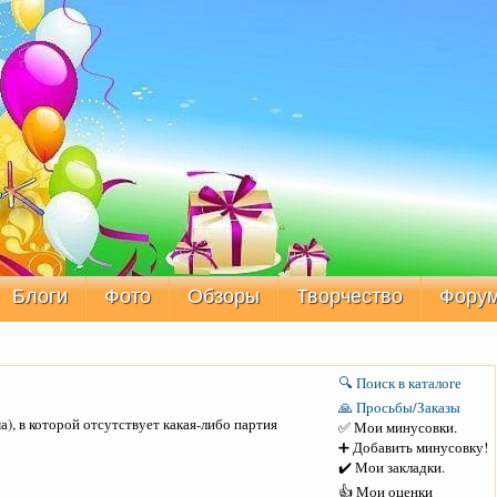
Блоги
Фото
Обзоры
Творчество
Фору
🔍 Поиск в каталоге
🙏 Просьбы/Заказы
), в которой отсутствует какая-либо партия
✅ Мои минусовки.
➕ Добавить минусовку!
✔️ Мои закладки.
👍 Мои оценки