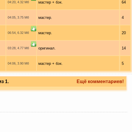
мастер + бэк.
64
04:20, 4.32 Мб
мастер.
4
04:05, 3.75 Мб
мастер.
20
06:54, 6.32 Мб
оригинал.
14
03:28, 4.77 Мб
мастер + бэк.
5
04:06, 3.90 Мб
з 1.
Ещё комментариев!