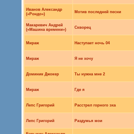
Иванов Александр
Мотив последней песни
(«Рондо»)
Макаревич Андрей
Скворец
(«Машина времени»)
Мираж
Наступает ночь 04
Мираж
Я не хочу
Доминик Джокер
Ты нужна мне 2
Мираж
Где я
Лепс Григорий
Расстрел горного эха
Лепс Григорий
Раздумья мои
Барыкин Александр