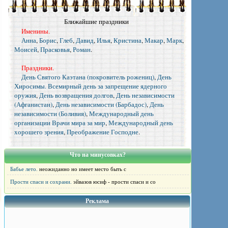
Ближайшие праздники
Именины.
Анна
,
Борис
,
Глеб
,
Давид
,
Илья
,
Кристина
,
Макар
,
Марк
,
Моисей
,
Прасковья
,
Роман
.
Праздники.
День Святого Каэтана (покровитель рожениц)
,
День
Хиросимы. Всемирный день за запрещение ядерного
оружия
,
День возвращения долгов
,
День независимости
(Афганистан)
,
День независимости (Барбадос)
,
День
независимости (Боливия)
,
Международный день
организации Врачи мира за мир
,
Международный день
хорошего зрения
,
Преображение Господне
.
Что на минусовках?
Бабье лето.
неожиданно но имеет место быть с
Прости спаси и сохрани.
эйвазов юсиф - прости спаси и со
Реклама