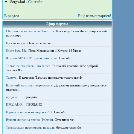
Sergwlad -
Сентябрь
В раздел
Ещё комментариев!
Эфир форума
Сборник песен на слова Тани Шт.
Тоже ищу Таню Информация о ней
противоре
Нужен минус.
Ответил в личке
Shure beta 58а.
Пара Мексиканец и Китаец 14 5тр и
Формат MP3+LRC для автоматичес.
Спасибо
Только не смейтесь! Что за пес.
Точно Ай спасибо тебе добрый
человек Я с
Талмуд..
В качестве Талмуда использую текстовые ф
Короткий метр или творческая с.
Друзья-музыканты хочу поделиться
мыслями
продано......
продано
ПРОДАНО....
ПРОДАНО
Гороскоп по знакам зодиака 202.
Спасибо
Нужен минус на песню (Россия).
Ответил в л/с
Телемосты и переговоры поздрав.
большое спасибо