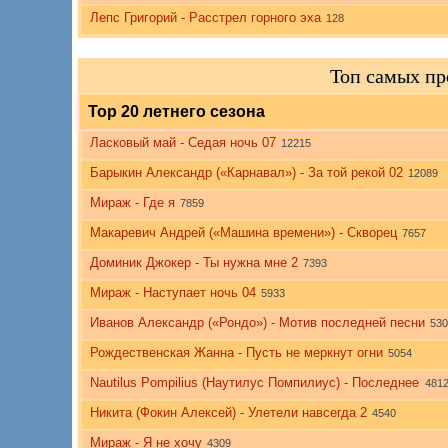
Лепс Григорий - Расстрел горного эха
128
Топ самых пр
Top 20 летнего сезона
Ласковый май - Седая ночь 07
12215
Барыкин Александр («Карнавал») - За той рекой 02
12089
Мираж - Где я
7859
Макаревич Андрей («Машина времени») - Скворец
7657
Доминик Джокер - Ты нужна мне 2
7393
Мираж - Наступает ночь 04
5933
Иванов Александр («Рондо») - Мотив последней песни
530
Рождественская Жанна - Пусть не меркнут огни
5054
Nautilus Pompilius (Наутилус Помпилиус) - Последнее
481
Никита (Фокин Алексей) - Улетели навсегда 2
4540
Мираж - Я не хочу
4309