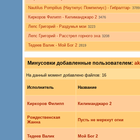
Nautilus Pompilius (Наутилус Помпилиус) - Гибралтар-
3789
Киркоров Филипп - Килиманджаро 2
3476
Лепс Григорий - Раздумья мои
3223
Лепс Григорий - Расстрел горного эха
3208
Тедеев Валик - Мой Бог 2
2819
Минусовки добавленные пользователем:
ak
На данный момент добавлено файлов: 16
Исполнитель
Название
Киркоров Филипп
Килиманджаро 2
Рождественская
Пусть не меркнут огни
Жанна
Тедеев Валик
Мой Бог 2