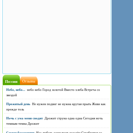
Поэзия
Отзывы
Небо, небо...
небо небо Город золотой Вместо хлеба Встреча со
звездой
Прожитый день
Не нужен подвиг не нужна крутая прыть Живи как
прежде толь
Ночь с ума меня сводит
Дрожит струна одна одна Сегодня ночь
темным-темна Дрожит
Секрет бессмертия
Нас любовь накрывает дождём Серебрится на