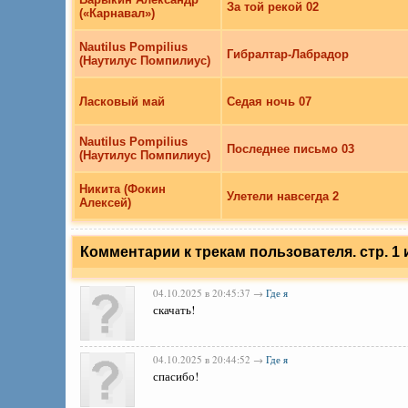
За той рекой 02
(«Карнавал»)
Nautilus Pompilius
Гибралтар-Лабрадор
(Наутилус Помпилиус)
Ласковый май
Седая ночь 07
Nautilus Pompilius
Последнее письмо 03
(Наутилус Помпилиус)
Никита (Фокин
Улетели навсегда 2
Алексей)
Комментарии к трекам пользователя. стр. 1 и
04.10.2025 в 20:45:37 →
Где я
скачать!
04.10.2025 в 20:44:52 →
Где я
спасибо!