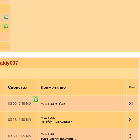
akiy007
Свойства
Примечание
Т
Ком.
мастер + бэк.
23
03:33, 3,58 Мб
мастер.
8
03:16, 4,50 Мб
из к/ф "карнавал"
мастер.
3
03:59, 3,65 Мб
ещё один вариант.