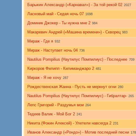
Барыкин Александр («Карнавал») - За той рекой 02
2027
Ласковый май - Седая ночь 07
1698
Доминик Джокер - Ты нужна мне 2
984
Макаревич Андрей («Машина времени») - Скворец
983
Мираж - Где я
932
Мираж - Наступает ночь 04
736
Nautilus Pompilius (Наутилус Помпилиус) - Последнее
709
Киркоров Филипп - Килиманджаро 2
481
Мираж - Я не хочу
287
Рождественская Жанна - Пусть не меркнут огни
280
Nautilus Pompilius (Наутилус Помпилиус) - Гибралтар-
265
Лепс Григорий - Раздумья мои
264
Тедеев Валик - Мой Бог 2
241
Никита (Фокин Алексей) - Улетели навсегда 2
231
Иванов Александр («Рондо») - Мотив последней песни
178