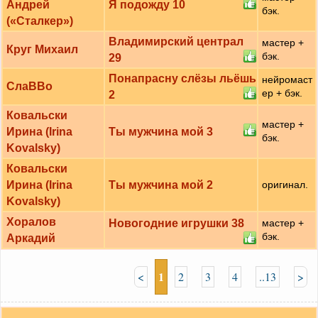
Андрей
Я подожду 10
бэк.
(«Сталкер»)
Владимирский централ
мастер +
Круг Михаил
бэк.
29
Понапрасну слёзы льёшь
нейромаст
СлаВВо
ер + бэк.
2
Ковальски
мастер +
Ирина (Irina
Ты мужчина мой 3
бэк.
Kovalsky)
Ковальски
Ирина (Irina
Ты мужчина мой 2
оригинал.
Kovalsky)
Хоралов
Новогодние игрушки 38
мастер +
бэк.
Аркадий
1
<
2
3
4
..13
>