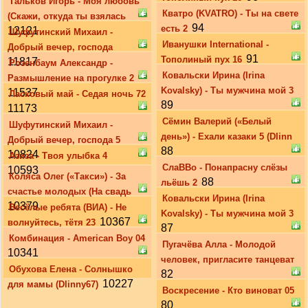
Тальков Игорь - Моя любовь
Кватро (KVATRO) - Ты на свете
(Скажи, откуда ты взялась
94
есть 2
12121
Шуфутинский Михаил -
Иванушки International -
Добрый вечер, господа
91
Тополиный пух 16
11817
Розенбаум Александр -
Ковальски Ирина (Irina
Размышление на прогулке 2
Kovalsky) - Ты мужчина мой 3
11537
Ласковый май - Седая ночь 72
89
11173
Сёмин Валерий («Белый
Шуфутинский Михаил -
день») - Ехали казаки 5 (Dlinn
Добрый вечер, господа 5
88
10824
Азиза - Твоя улыбка 4
СлаВВо - Понапрасну слёзы
10593
Коляса Олег («Такси») - За
88
льёшь 2
счастье молодых (На свадь
Ковальски Ирина (Irina
10379
Весёлые ребята (ВИА) - Не
Kovalsky) - Ты мужчина мой 3
10367
волнуйтесь, тётя 23
87
Комбинация - American Boy 04
Пугачёва Алла - Молодой
10341
человек, пригласите танцеват
Обухова Елена - Солнышко
82
10227
для мамы (Dlinny67)
Воскресение - Кто виноват 05
80