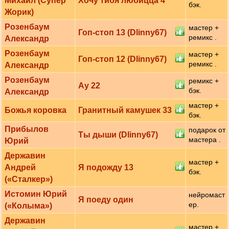
Михаил (Супер
Хочу тибя любицца 4
бэк.
Жорик)
Розенбаум
мастер +
Гоп-стоп 13 (Dlinny67)
ремикс .
Александр
Розенбаум
мастер +
Гоп-стоп 12 (Dlinny67)
ремикс .
Александр
Розенбаум
ремикс +
Ау 22
бэк.
Александр
мастер +
Божья коровка
Гранитный камушек 33
бэк.
Прибылов
подарок от
Ты дыши (Dlinny67)
мастера .
Юрий
Державин
мастер +
Андрей
Я подожду 13
бэк.
(«Сталкер»)
Истомин Юрий
нейромаст
Я поеду один
ер.
(«Колыма»)
Державин
мастер +