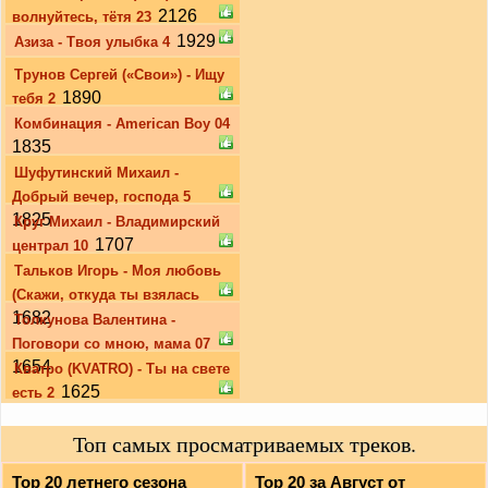
2126
волнуйтесь, тётя 23
1929
Азиза - Твоя улыбка 4
Трунов Сергей («Свои») - Ищу
1890
тебя 2
Комбинация - American Boy 04
1835
Шуфутинский Михаил -
Добрый вечер, господа 5
1825
Круг Михаил - Владимирский
1707
централ 10
Тальков Игорь - Моя любовь
(Скажи, откуда ты взялась
1682
Толкунова Валентина -
Поговори со мною, мама 07
1654
Кватро (KVATRO) - Ты на свете
1625
есть 2
Топ самых просматриваемых треков.
Top 20 летнего сезона
Top 20 за Август от