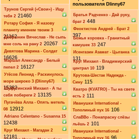
пользователя Dlinny67
Трунов Сергей («Свои») - Ищу
Братья Радченко - Дай руку,
21460
тебя 2
448
брат 2
Ротару София - Я назову
Феоктистов Андрей - Брат 2
планету именем твоим 3
397
21162
Добрынин Вячеслав - Не сыпь
Божья коровка - Гранитный
20267
мне соль на рану 2
247
камушек 33
Девятова Марина - Солдат
Исенгазин Азамат - Цыганка
16626
131
Маршал Александр - Белый
Круг Михаил - Владимирский
16127
пепел 2
119
централ 10
Утёсов Леонид - Раскинулось
Крутова-Шестак Надежда -
море широко 3 (Dlinny67)
115
Сину
15382
Шуфутинский Михаил - А ты
Кватро (KVATRO) - Ты на свете
13135
себя побереги 2
111
есть 2
Пугачёва Алла - Опять метель
Иванушки International -
12912
08
106
Тополиный пух 16
Adriano Celentano - Susanna 15
СлаВВо - Понапрасну слёзы
12438
101
льёшь 2
Круг Михаил - Магадан 2
Иванушки International -
12181
96
Тополиный пух 16