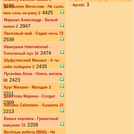
3
- Aprebi
5196
Добрынин Вячеслав - Не сыпь
4425
мне соль на рану 2
Маршал Александр - Белый
2947
пепел 2
Ласковый май - Седая ночь 72
2539
Иванушки International -
2474
Тополиный пух 16
Шуфутинский Михаил - А ты
2435
себя побереги 2
Пугачёва Алла - Опять метель
2423
08
Круг Михаил - Магадан 2
2311
Девятова Марина - Солдат
2309
Adriano Celentano - Susanna 15
2213
Божья коровка - Гранитный
2209
камушек 33
Весёлые ребята (ВИА) - Не