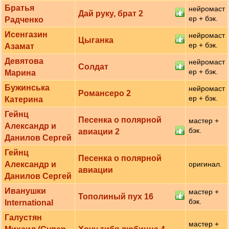
Братья
нейромаст
Дай руку, брат 2
ер + бэк.
Радченко
Исенгазин
нейромаст
Цыганка
ер + бэк.
Азамат
Девятова
нейромаст
Солдат
ер + бэк.
Марина
Бужинська
нейромаст
Романсеро 2
ер + бэк.
Катерина
Гейнц
Песенка о полярной
мастер +
Александр и
бэк.
авиации 2
Данилов Сергей
Гейнц
Песенка о полярной
Александр и
оригинал.
авиации
Данилов Сергей
Иванушки
мастер +
Тополиный пух 16
бэк.
International
Галустян
мастер +