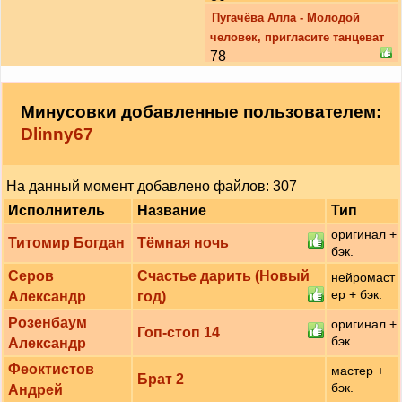
Пугачёва Алла - Молодой
человек, пригласите танцеват
78
Минусовки добавленные пользователем:
Dlinny67
На данный момент добавлено файлов: 307
Исполнитель
Название
Тип
оригинал +
Титомир Богдан
Тёмная ночь
бэк.
Серов
Счастье дарить (Новый
нейромаст
ер + бэк.
Александр
год)
Розенбаум
оригинал +
Гоп-стоп 14
бэк.
Александр
Феоктистов
мастер +
Брат 2
бэк.
Андрей