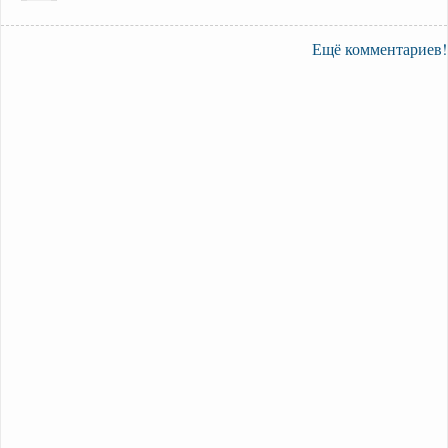
Ещё комментариев!
18.07.2026 в 15:04:44 →
Гранитный камушек 33
спасибо!
30.06.2026 в 12:25:42 →
Мир придуман так 3
благодарю!!!
04.06.2026 в 23:32:40 →
Ехали казаки 5 (Dlinny67)
благодарю за прекрасную работу
29.04.2026 в 13:52:24 →
Раскинулось море
широко 3 (Dlinny67)
спасибо,душевно.минус отличный.