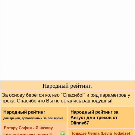
Народный рейтинг.
За основу берётся кол-во "Спасибо!" и ряд параметров у
трека. Спасибо что Вы не остались равнодушны!
Народный рейтинг
Народный рейтинг за
Август для треков от
для треков, добавленных за всё время
Dlinny67
Ротару София - Я назову
Тодадзе Лейла (Leyla Todadze)
планету именем твоим 3