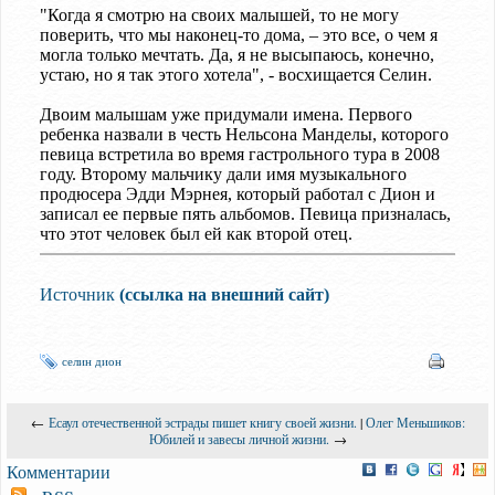
"Когда я смотрю на своих малышей, то не могу
поверить, что мы наконец-то дома, – это все, о чем я
могла только мечтать. Да, я не высыпаюсь, конечно,
устаю, но я так этого хотела", - восхищается Селин.
Двоим малышам уже придумали имена. Первого
ребенка назвали в честь Нельсона Манделы, которого
певица встретила во время гастрольного тура в 2008
году. Второму мальчику дали имя музыкального
продюсера Эдди Мэрнея, который работал с Дион и
записал ее первые пять альбомов. Певица призналась,
что этот человек был ей как второй отец.
Источник
(ссылка на внешний сайт)
селин дион
←
Есаул отечественной эстрады пишет книгу своей жизни.
|
Олег Меньшиков:
Юбилей и завесы личной жизни.
→
Комментарии