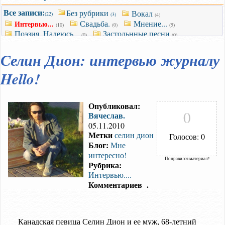
Все записи:
Без рубрики
Вокал
(22)
(3)
(4)
Свадьба.
Мнение...
Интервью...
(10)
(0)
(5)
Поэзия. Надеюсь...
Застольнные песни
(0)
(0)
Селин Дион: интервью журналу
Hello!
Опубликовал:
0
Вячеслав.
05.11.2010
Метки
селин дион
Голосов: 0
Блог:
Мне
интересно!
Понравился материал?
Рубрика:
Интервью....
Комментариев
.
Канадская певица Селин Дион и ее муж, 68-летний