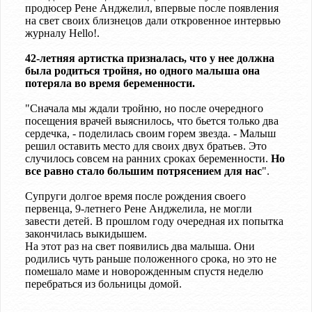
продюсер Рене Анджелил, впервые после появления
на свет своих близнецов дали откровенное интервью
журналу Hello!.
42-летняя артистка призналась, что у нее должна
была родиться тройня, но одного малыша она
потеряла во время беременности.
"Сначала мы ждали тройню, но после очередного
посещения врачей выяснилось, что бьется только два
сердечка, - поделилась своим горем звезда. - Малыш
решил оставить место для своих двух братьев. Это
случилось совсем на ранних сроках беременности.
Но
все равно стало большим потрясением для нас
".
Супруги долгое время после рождения своего
первенца, 9-летнего Рене Анджелила, не могли
завести детей. В прошлом году очередная их попытка
закончилась выкидышем.
На этот раз на свет появились два малыша. Они
родились чуть раньше положенного срока, но это не
помешало маме и новорожденным спустя неделю
перебраться из больницы домой.