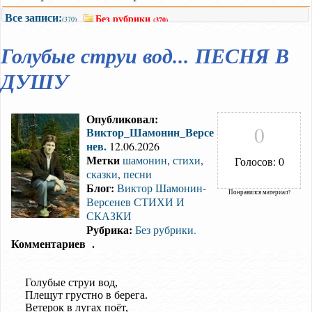
Все записи:
Без рубрики
(370)
(370)
Голубые струи вод... ПЕСНЯ В
ДУШУ
Опубликовал:
0
Виктор_Шамонин_Версе
нев.
12.06.2026
Метки
шамонин
,
стихи
,
Голосов: 0
сказки
,
песни
Блог:
Виктор Шамонин-
Понравился материал?
Версенев СТИХИ И
СКАЗКИ
Рубрика:
Без рубрики.
Комментариев
.
Голубые струи вод,
Плещут грустно в берега.
Ветерок в лугах поёт,