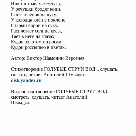
Ищет в травах жемчуга,
У речушки бродят кони,
Спит телёнок на лугу,
У колодца клён в поклоне,
Старый ворон на суку.
Расплетает солнце косы,
Тает в неге на глазах,
Кудри золотом по росам,
Кудри россыпью в цветах.
Автор: Виктор Шамонин-Версенев
Стихотворение ГОЛУБЫЕ СТРУИ ВОД... слушать,
скачать, читает Анатолий Шмыдко:
disk.yandex.ru
Видеостихотворение ГОЛУБЫЕ СТРУИ ВОД...
смотреть, слушать, читает Анатолий
Шмыдко: