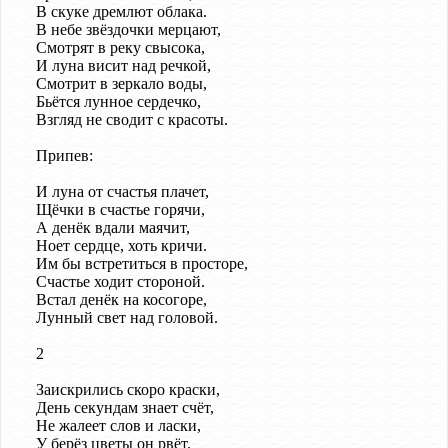
В скуке дремлют облака.
В небе звёздочки мерцают,
Смотрят в реку свысока,
И луна висит над речкой,
Смотрит в зеркало воды,
Бьётся лунное сердечко,
Взгляд не сводит с красоты.
Припев:
И луна от счастья плачет,
Щёчки в счастье горячи,
А денёк вдали маячит,
Ноет сердце, хоть кричи.
Им бы встретиться в просторе,
Счастье ходит стороной.
Встал денёк на косогоре,
Лунный свет над головой.
2
Заискрились скоро краски,
День секундам знает счёт,
Не жалеет слов и ласки,
У берёз цветы он рвёт.