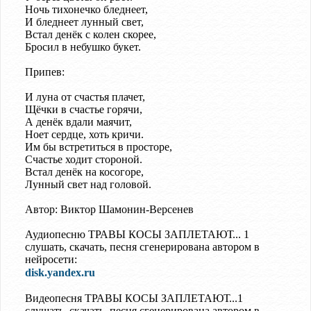
Ночь тихонечко бледнеет,
И бледнеет лунный свет,
Встал денёк с колен скорее,
Бросил в небушко букет.
Припев:
И луна от счастья плачет,
Щёчки в счастье горячи,
А денёк вдали маячит,
Ноет сердце, хоть кричи.
Им бы встретиться в просторе,
Счастье ходит стороной.
Встал денёк на косогоре,
Лунный свет над головой.
Автор: Виктор Шамонин-Версенев
Аудиопесню ТРАВЫ КОСЫ ЗАПЛЕТАЮТ... 1
слушать, скачать, песня сгенерирована автором в
нейросети:
disk.yandex.ru
Видеопесня ТРАВЫ КОСЫ ЗАПЛЕТАЮТ...1
слушать, скачать, песня сгенерирована автором в