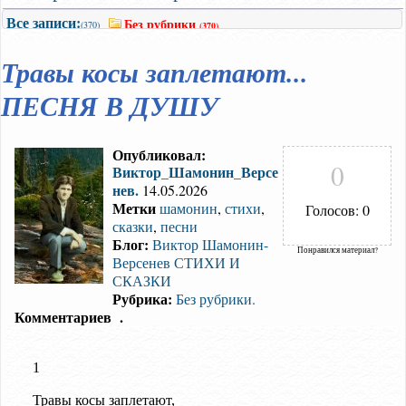
Все записи:
Без рубрики
(370)
(370)
Травы косы заплетают...
ПЕСНЯ В ДУШУ
Опубликовал:
0
Виктор_Шамонин_Версе
нев.
14.05.2026
Метки
шамонин
,
стихи
,
Голосов: 0
сказки
,
песни
Блог:
Виктор Шамонин-
Понравился материал?
Версенев СТИХИ И
СКАЗКИ
Рубрика:
Без рубрики.
Комментариев
.
1
Травы косы заплетают,