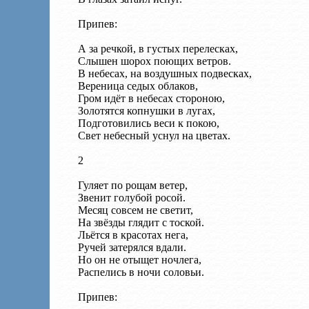
Припев:
А за речкой, в густых перелесках,
Слышен шорох поющих ветров.
В небесах, на воздушных подвесках,
Вереница седых облаков,
Гром идёт в небесах стороною,
Золотятся копнушки в лугах,
Подготовились веси к покою,
Свет небесный уснул на цветах.
2
Гуляет по рощам ветер,
Звенит голубой росой.
Месяц совсем не светит,
На звёзды глядит с тоской.
Льётся в красотах нега,
Ручей затерялся вдали.
Но он не отыщет ночлега,
Распелись в ночи соловьи.
Припев: