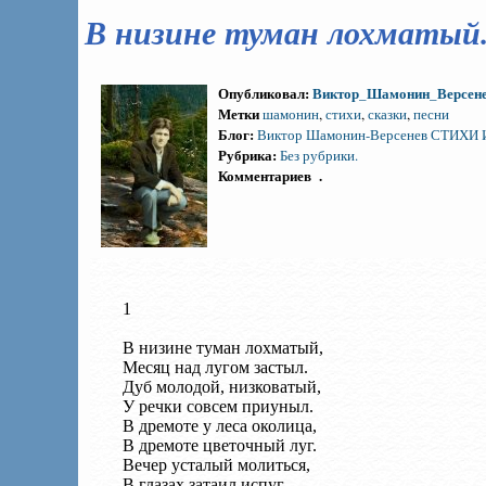
В низине туман лохматы
Опубликовал:
Виктор_Шамонин_Версене
Метки
шамонин
,
стихи
,
сказки
,
песни
Блог:
Виктор Шамонин-Версенев СТИХИ
Рубрика:
Без рубрики.
Комментариев
.
1
В низине туман лохматый,
Месяц над лугом застыл.
Дуб молодой, низковатый,
У речки совсем приуныл.
В дремоте у леса околица,
В дремоте цветочный луг.
Вечер усталый молиться,
В глазах затаил испуг.