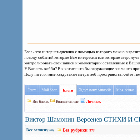
Блог - это интернет-дневник с помощью которого можно выразить
поводу событий которые Вам интересны или которые затронули 
контролировать свои записи и комментарии оставленные к Вашим 
У Вас есть хобби? Вы хотите что бы окружающие знали что про
Получите личные квадратные метры веб-пространства, сейте та
Лента
Мой блог
Ждут моих записей!
Моя лента!
Блоги
Все блоги.
Коллективные.
Личные.
Виктор Шамонин-Версенев СТИХИ И 
Все записи:
Без рубрики
(370)
(370)