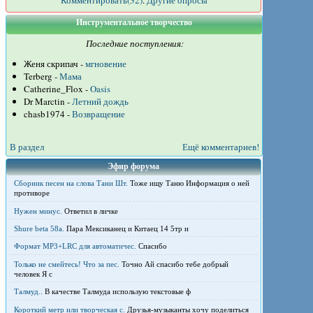
Комментировать(32)
.
Другие опросы
Инструментальное творчество
Последние поступления:
Женя скрипач -
мгновение
Terberg -
Мама
Catherine_Flox -
Oasis
Dr Marctin -
Летний дождь
chasb1974 -
Возвращение
В раздел
Ещё комментариев!
Эфир форума
Сборник песен на слова Тани Шт.
Тоже ищу Таню Информация о ней
противоре
Нужен минус.
Ответил в личке
Shure beta 58а.
Пара Мексиканец и Китаец 14 5тр и
Формат MP3+LRC для автоматичес.
Спасибо
Только не смейтесь! Что за пес.
Точно Ай спасибо тебе добрый
человек Я с
Талмуд..
В качестве Талмуда использую текстовые ф
Короткий метр или творческая с.
Друзья-музыканты хочу поделиться