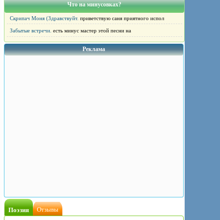
Что на минусовках?
Скрипач Моня (Здравствуйт.
приветствую саня приятного испол
Забытые встречи.
есть минус мастер этой песни на
Реклама
Поэзия
Отзывы