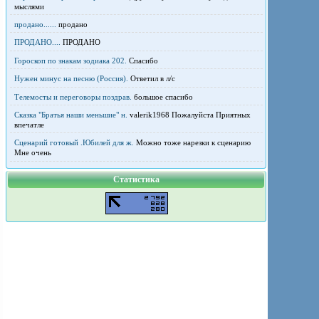
мыслями
продано......
продано
ПРОДАНО....
ПРОДАНО
Гороскоп по знакам зодиака 202.
Спасибо
Нужен минус на песню (Россия).
Ответил в л/с
Телемосты и переговоры поздрав.
большое спасибо
Сказка "Братья наши меньшие" н.
valerik1968 Пожалуйста Приятных
впечатле
Сценарий готовый .Юбилей для ж.
Можно тоже нарезки к сценарию
Мне очень
Статистика