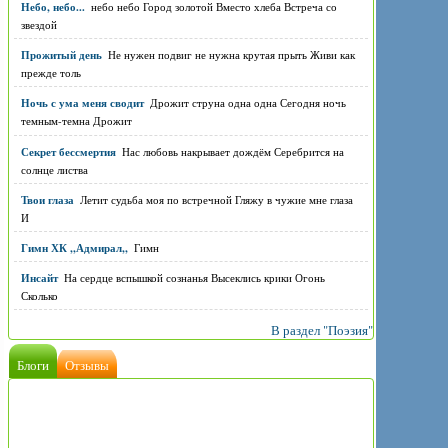
Небо, небо...
небо небо Город золотой Вместо хлеба Встреча со
звездой
Прожитый день
Не нужен подвиг не нужна крутая прыть Живи как
прежде толь
Ночь с ума меня сводит
Дрожит струна одна одна Сегодня ночь
темным-темна Дрожит
Секрет бессмертия
Нас любовь накрывает дождём Серебрится на
солнце листва
Твои глаза
Летит судьба моя по встречной Гляжу в чужие мне глаза
И
Гимн ХК ,,Адмирал,,
Гимн
Инсайт
На сердце вспышкой сознанья Высеклись крики Огонь
Сколько
В раздел "Поэзия"
Блоги
Отзывы