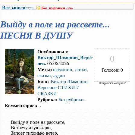
Все записи:
Без рубрики
(370)
(370)
Выйду в поле на рассвете...
ПЕСНЯ В ДУШУ
Опубликовал:
0
Виктор_Шамонин_Версе
нев.
05.06.2026
Метки
шамонин
,
стихи
,
Голосов: 0
сказки
,
аудио
Блог:
Виктор Шамонин-
Понравился материал?
Версенев СТИХИ И
СКАЗКИ
Рубрика:
Без рубрики.
Комментариев
.
Выйду в поле на рассвете,
Встречу алую зарю,
Запоёт тихонько ветер,