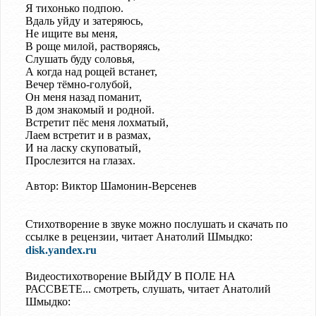
Я тихонько подпою.
Вдаль уйду и затеряюсь,
Не ищите вы меня,
В роще милой, растворяясь,
Слушать буду соловья,
А когда над рощей встанет,
Вечер тёмно-голубой,
Он меня назад поманит,
В дом знакомый и родной.
Встретит пёс меня лохматый,
Лаем встретит и в размах,
И на ласку скуповатый,
Прослезится на глазах.
Автор: Виктор Шамонин-Версенев
Стихотворение в звуке можно послушать и скачать по
ссылке в рецензии, читает Анатолий Шмыдко:
disk.yandex.ru
Видеостихотворение ВЫЙДУ В ПОЛЕ НА
РАССВЕТЕ... смотреть, слушать, читает Анатолий
Шмыдко: