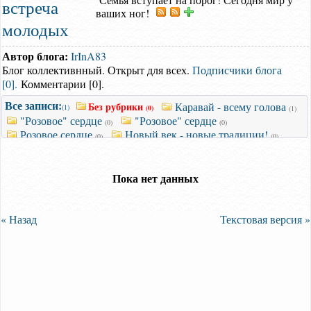
встреча
ваших ног!
молодых
Автор блога:
IrInA83
Блог коллективнный. Открыт для всех.
Подписчики блога
[0].
Комментарии [0].
Все записи:
Без рубрики
Каравай - всему голова
(1)
(0)
(1)
"Розовое" сердце
"Розовое" сердце
(0)
(0)
Розовое сердце
Новый век - новые традиции!
(0)
(0)
Пока нет данных
« Назад
Текстовая версия »