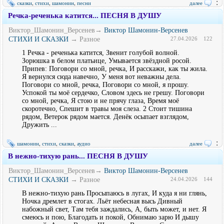
:
сказки
,
стихи
,
шамонин
,
песни
далее
Речка-реченька катится... ПЕСНЯ В ДУШУ
Виктор_Шамонин_Версенев→
Виктор Шамонин-Версенев
СТИХИ И СКАЗКИ
→ Разное
27.04.2026
122
1 Речка - реченька катится, Звенит голубой волной.
Зорюшка в белом платьице, Умывается звёздной росой.
Припев: Поговори со мной, речка, И расскажи, как ты жила.
Я вернулся сюда навечно, У меня вот неважны дела.
Поговори со мной, речка, Поговори со мной, я прошу.
Успокой ты моё сердечко, Словом здесь не грешу. Поговори
со мной, речка, Я стою и не прячу глаза, Время моё
скоротечно, Спешит в травы моя слеза. 2 Стоит тишина
рядом, Ветерок рядом мается. Денёк осыпает взглядом,
Дружить ...
:
шамонин
,
стихи
,
сказки
,
аудио
далее
В нежно-тихую рань... ПЕСНЯ В ДУШУ
Виктор_Шамонин_Версенев→
Виктор Шамонин-Версенев
СТИХИ И СКАЗКИ
→ Разное
24.04.2026
144
В нежно-тихую рань Просыпаюсь в лугах, И куда я ни глянь,
Ночка дремлет в стогах. Льёт небесная высь Дивный
набожный свет, Там тебя заждались, А, быть может, и нет. Я
смеюсь и пою, Благодать и покой, Обнимаю зарю И дышу