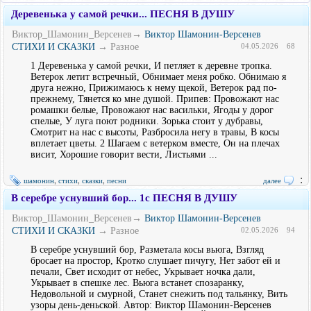
Деревенька у самой речки... ПЕСНЯ В ДУШУ
Виктор_Шамонин_Версенев→
Виктор Шамонин-Версенев
СТИХИ И СКАЗКИ
→ Разное
04.05.2026
68
1 Деревенька у самой речки, И петляет к деревне тропка.
Ветерок летит встречный, Обнимает меня робко. Обнимаю я
друга нежно, Прижимаюсь к нему щекой, Ветерок рад по-
прежнему, Тянется ко мне душой. Припев: Провожают нас
ромашки белые, Провожают нас васильки, Ягоды у дорог
спелые, У луга поют родники. Зорька стоит у дубравы,
Смотрит на нас с высоты, Разбросила негу в травы, В косы
вплетает цветы. 2 Шагаем с ветерком вместе, Он на плечах
висит, Хорошие говорит вести, Листьями ...
:
шамонин
,
стихи
,
сказки
,
песни
далее
В серебре уснувший бор... 1с ПЕСНЯ В ДУШУ
Виктор_Шамонин_Версенев→
Виктор Шамонин-Версенев
СТИХИ И СКАЗКИ
→ Разное
02.05.2026
94
В серебре уснувший бор, Разметала косы вьюга, Взгляд
бросает на простор, Кротко слушает пичугу, Нет забот ей и
печали, Свет исходит от небес, Укрывает ночка дали,
Укрывает в спешке лес. Вьюга встанет спозаранку,
Недовольной и смурной, Станет снежить под тальянку, Вить
узоры день-деньской. Автор: Виктор Шамонин-Версенев