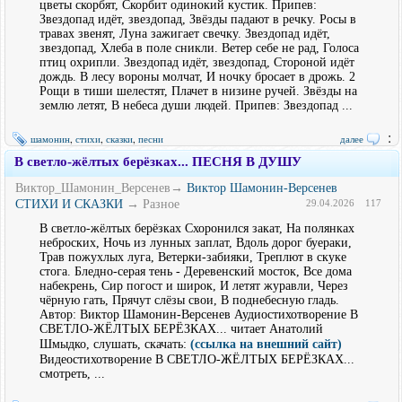
цветы скорбят, Скорбит одинокий кустик. Припев:
Звездопад идёт, звездопад, Звёзды падают в речку. Росы в
травах звенят, Луна зажигает свечку. Звездопад идёт,
звездопад, Хлеба в поле сникли. Ветер себе не рад, Голоса
птиц охрипли. Звездопад идёт, звездопад, Стороной идёт
дождь. В лесу вороны молчат, И ночку бросает в дрожь. 2
Рощи в тиши шелестят, Плачет в низине ручей. Звёзды на
землю летят, В небеса души людей. Припев: Звездопад ...
:
шамонин
,
стихи
,
сказки
,
песни
далее
В светло-жёлтых берёзках... ПЕСНЯ В ДУШУ
Виктор_Шамонин_Версенев→
Виктор Шамонин-Версенев
СТИХИ И СКАЗКИ
→ Разное
29.04.2026
117
В светло-жёлтых берёзках Схоронился закат, На полянках
неброских, Ночь из лунных заплат, Вдоль дорог буераки,
Трав пожухлых луга, Ветерки-забияки, Треплют в скуке
стога. Бледно-серая тень - Деревенский мосток, Все дома
набекрень, Сир погост и широк, И летят журавли, Через
чёрную гать, Прячут слёзы свои, В поднебесную гладь.
Автор: Виктор Шамонин-Версенев Аудиостихотворение В
СВЕТЛО-ЖЁЛТЫХ БЕРЁЗКАХ... читает Анатолий
Шмыдко, слушать, скачать:
(ссылка на внешний сайт)
Видеостихотворение В СВЕТЛО-ЖЁЛТЫХ БЕРЁЗКАХ...
смотреть, ...