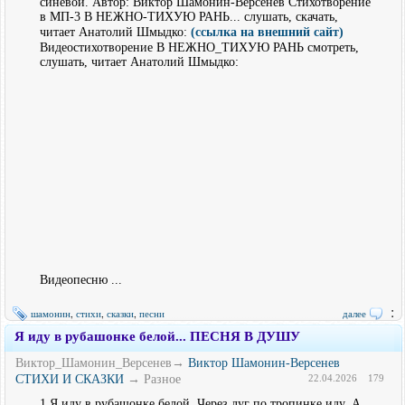
синевой. Автор: Виктор Шамонин-Версенев Стихотворение
в МП-3 В НЕЖНО-ТИХУЮ РАНЬ... слушать, скачать,
читает Анатолий Шмыдко:
(ссылка на внешний сайт)
Видеостихотворение В НЕЖНО_ТИХУЮ РАНЬ смотреть,
слушать, читает Анатолий Шмыдко:
Видеопесню ...
:
шамонин
,
стихи
,
сказки
,
песни
далее
Я иду в рубашонке белой... ПЕСНЯ В ДУШУ
Виктор_Шамонин_Версенев→
Виктор Шамонин-Версенев
СТИХИ И СКАЗКИ
→ Разное
22.04.2026
179
1 Я иду в рубашонке белой, Через луг по тропинке иду. А