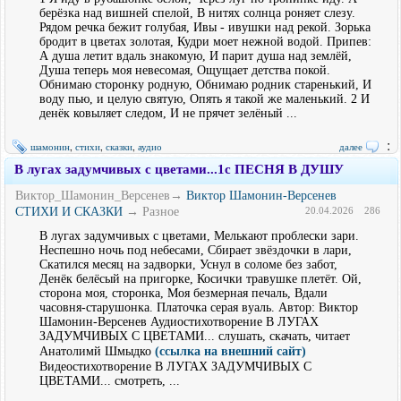
берёзка над вишней спелой, В нитях солнца роняет слезу.
Рядом речка бежит голубая, Ивы - ивушки над рекой. Зорька
бродит в цветах золотая, Кудри моет нежной водой. Припев:
А душа летит вдаль знакомую, И парит душа над землёй,
Душа теперь моя невесомая, Ощущает детства покой.
Обнимаю сторонку родную, Обнимаю родник старенький, И
воду пью, и целую святую, Опять я такой же маленький. 2 И
денёк ковыляет следом, И не прячет зелёный ...
:
шамонин
,
стихи
,
сказки
,
аудио
далее
В лугах задумчивых с цветами...1с ПЕСНЯ В ДУШУ
Виктор_Шамонин_Версенев→
Виктор Шамонин-Версенев
СТИХИ И СКАЗКИ
→ Разное
20.04.2026
286
В лугах задумчивых с цветами, Мелькают проблески зари.
Неспешно ночь под небесами, Сбирает звёздочки в лари,
Скатился месяц на задворки, Уснул в соломе без забот,
Денёк белёсый на пригорке, Косички травушке плетёт. Ой,
сторона моя, сторонка, Моя безмерная печаль, Вдали
часовня-старушонка. Платочка серая вуаль. Автор: Виктор
Шамонин-Версенев Аудиостихотворение В ЛУГАХ
ЗАДУМЧИВЫХ С ЦВЕТАМИ... слушать, скачать, читает
Анатолимй Шмыдко
(ссылка на внешний сайт)
Видеостихотворение В ЛУГАХ ЗАДУМЧИВЫХ С
ЦВЕТАМИ... смотреть, ...