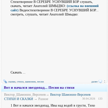
Стихотворение В СЕРЕБРЕ УСНУВШИЙ БОР слушать,
скачать, читает Анатолий ШМЫДКО:
(ссылка на внешний
сайт)
Видеостихотворение В СЕРЕБРЕ УСНУВШИЙ БОР...
смотреть, слушать, читает Анатолий Шмыдко:
Скачать ...
:
сказки
,
стихи
,
шамонин
,
песни
далее
Вот и начался звездопад... Песня на стихи
Виктор_Шамонин_Версенев→
Виктор Шамонин-Версенев
СТИХИ И СКАЗКИ
→ Разное
30.04.2026
133
1 Вот и начался звездопад, Ивы над водой в грусти, Тихо