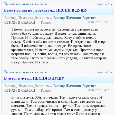
:
шамонин
,
стихи
,
сказки
,
песни
далее
Бежит волна по перекатам... ПЕСНЯ В ДУШУ
Виктор_Шамонин_Версенев→
Виктор Шамонин-Версенев
СТИХИ И СКАЗКИ
→ Разное
18.04.2026
287
1 Бежит волна по перекатам, Стремится в дальние края.
Бежит без устали, к закату, И ищет только лишь меня.
Припев: И я тебя ищу давненько, Хочу с тобою вместе
плыть, К тебе я шёл во сне частенько, И встрече нашей скоро
быть. И обнимай меня, как прежде, Не прячь своих
красивых глаз, И место мы дадим надежде, Просторы моря
встретят нас. 2 Спеши, волна, ты без печали, Навстречу я к
тебе спешу. Пусть за плечами стонут дали, Ложится ветер на
межу. Припев: И я тебя ...
:
шамонин
,
стихи
,
сказки
,
песни
далее
В луга, в луга... ПЕСНЯ В ДУШУ
Виктор_Шамонин_Версенев→
Виктор Шамонин-Версенев
СТИХИ И СКАЗКИ
→ Разное
16.04.2026
432
В луга, в луга, Забыть печали, Там пахнут свежие стога И
манят дали, Там росы чистые и свет, Парит там ангел над
цветами, Там, в травах, скину пару лет, Там ночь потрогаю
руками. Там я найду себе приют, Там в стог прилягу у
дороги, Пусть дождь и ветер травы мнут И совы ухают в