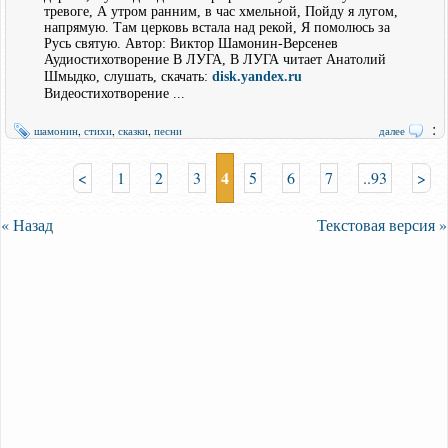
тревоге, А утром ранним, в час хмельной, Пойду я лугом,
напрямую. Там церковь встала над рекой, Я помолюсь за
Русь святую. Автор: Виктор Шамонин-Версенев
Аудиостихотворение В ЛУГА, В ЛУГА читает Анатолий
Шмыдко, слушать, скачать:
disk.yandex.ru
Видеостихотворение ...
:
шамонин
,
стихи
,
сказки
,
песни
далее
4
<
1
2
3
5
6
7
..93
>
« Назад
Текстовая версия »