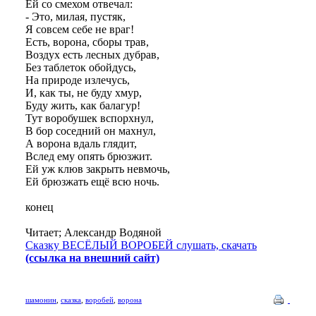
Ей со смехом отвечал:
- Это, милая, пустяк,
Я совсем себе не враг!
Есть, ворона, сборы трав,
Воздух есть лесных дубрав,
Без таблеток обойдусь,
На природе излечусь,
И, как ты, не буду хмур,
Буду жить, как балагур!
Тут воробушек вспорхнул,
В бор соседний он махнул,
А ворона вдаль глядит,
Вслед ему опять брюзжит.
Ей уж клюв закрыть невмочь,
Ей брюзжать ещё всю ночь.
конец
Читает; Александр Водяной
Сказку ВЕСЁЛЫЙ ВОРОБЕЙ слушать, скачать
(ссылка на внешний сайт)
шамонин
,
сказка
,
воробей
,
ворона