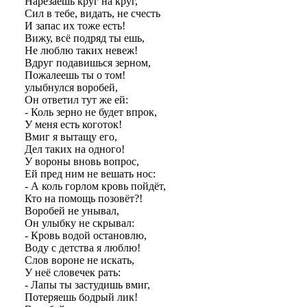
Нарезаешь круг на круг,
Сил в тебе, видать, не счесть
И запас их тоже есть!
Вижу, всё подряд ты ешь,
Не люблю таких невеж!
Вдруг подавишься зерном,
Пожалеешь ты о том!
улыбнулся воробей,
Он ответил тут же ей:
- Коль зерно не будет впрок,
У меня есть коготок!
Вмиг я вытащу его,
Дел таких на одного!
У вороны вновь вопрос,
Ей пред ним не вешать нос:
- А коль горлом кровь пойдёт,
Кто на помощь позовёт?!
Воробей не унывал,
Он улыбку не скрывал:
- Кровь водой остановлю,
Воду с детства я люблю!
Слов вороне не искать,
У неё словечек рать:
- Лапы ты застудишь вмиг,
Потеряешь бодрый лик!