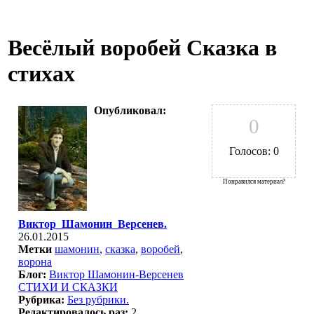
Весёлый воробей Сказка в
стихах
Опубликовал:
0
Голосов: 0
Понравился материал?
Виктор_Шамонин_Версенев.
26.01.2015
Метки
шамонин
,
сказка
,
воробей
,
ворона
Блог:
Виктор Шамонин-Версенев
СТИХИ И СКАЗКИ
Рубрика:
Без рубрики.
Редактировалось раз:
2.