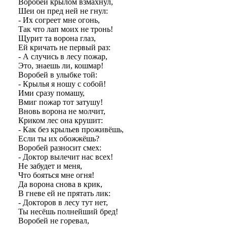
Воробей крылом взмахнул,
Шеи он пред ней не гнул:
- Их согреет мне огонь,
Так что лап моих не тронь!
Щурит та ворона глаз,
Ей кричать не первый раз:
- А случись в лесу пожар,
Это, знаешь ли, кошмар!
Воробей в улыбке той:
- Крылья я ношу с собой!
Ими сразу помашу,
Вмиг пожар тот затушу!
Вновь ворона не молчит,
Криком лес она крушит:
- Как без крыльев проживёшь,
Если ты их обожжёшь?
Воробей разносит смех:
- Доктор вылечит нас всех!
Не забудет и меня,
Что бояться мне огня!
Да ворона снова в крик,
В гневе ей не прятать лик:
- Докторов в лесу тут нет,
Ты несёшь полнейший бред!
Воробей не горевал,