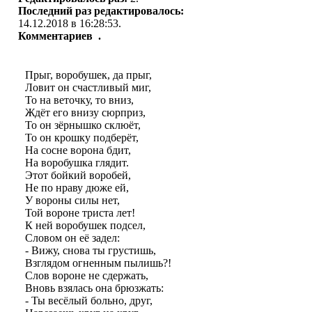
Последний раз редактировалось:
14.12.2018 в 16:28:53.
Комментариев
.
Прыг, воробушек, да прыг,
Ловит он счастливый миг,
То на веточку, то вниз,
Ждёт его внизу сюрприз,
То он зёрнышко склюёт,
То он крошку подберёт,
На сосне ворона бдит,
На воробушка глядит.
Этот бойкий воробей,
Не по нраву дюже ей,
У вороны силы нет,
Той вороне триста лет!
К ней воробушек подсел,
Словом он её задел:
- Вижу, снова ты грустишь,
Взглядом огненным пылишь?!
Слов вороне не сдержать,
Вновь взялась она брюзжать:
- Ты весёлый больно, друг,