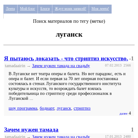
Лента
Мой блог
Блоги
Ждут моих записей!
Моя лента!
Поиск материалов по тегу (метке)
луганск
Я пытаюсь доказать - что стриптиз искусство.
-1
tamadaairin →
Зачем нужен тамада на свадьбу
07.02.2013
2566
В Луганске нет театра оперы и балета. Но вот парадокс, есть и
опера и балет. И если первая за 70 лет оперная постановка
состоялась в стенах Луганского государственного института
культуры и искусств, то возрождать балет взялась
победительница по стриптизу среди профессионалок в
Луганской ...
шоу программа
,
бодиарт
,
луганск
,
стриптиз
4
далее
Зачем нужен тамада
1
tamadaairin →
Зачем нужен тамада на свадьбу
17.01.2013
2480