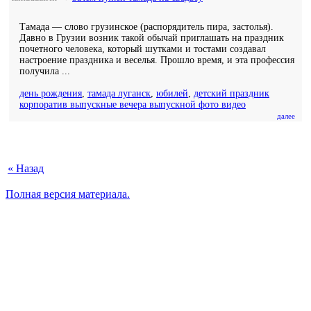
Тамада — слово грузинское (распорядитель пира, застолья).
Давно в Грузии возник такой обычай приглашать на праздник
почетного человека, который шутками и тостами создавал
настроение праздника и веселья. Прошло время, и эта профессия
получила ...
день рождения
,
тамада луганск
,
юбилей
,
детский праздник
корпоратив выпускные вечера выпускной фото видео
далее
« Назад
Полная версия материала.