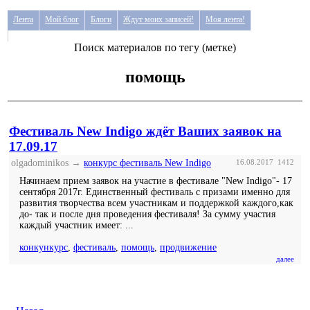
Лента
Мой блог
Блоги
Ждут моих записей!
Моя лента!
Поиск материалов по тегу (метке)
помощь
Фестиваль New Indigо ждёт Ваших заявок на
17.09.17
olgadominikos →
конкурс фестиваль New Indigo
16.08.2017
1412
Начинаем прием заявок на участие в фестивале "New Indigo"- 17
сентября 2017г. Единственный фестиваль с призами именно для
развития творчества всем участникам и поддержкой каждого,как
до- так и после дня проведения фестиваля! За сумму участия
каждый участник имеет: ...
конкункурс
,
фестиваль
,
помощь
,
продвижение
далее