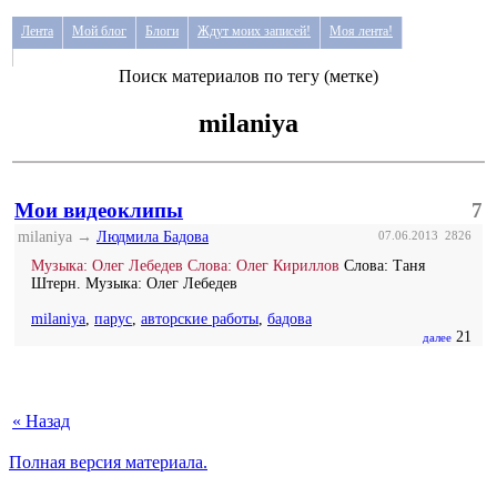
Лента
Мой блог
Блоги
Ждут моих записей!
Моя лента!
Поиск материалов по тегу (метке)
milaniya
Мои видеоклипы
7
milaniya →
Людмила Бадова
07.06.2013
2826
Музыка: Олег Лебедев Слова: Олег Кириллов
Слова: Таня
Штерн. Музыка: Олег Лебедев
milaniya
,
парус
,
авторские работы
,
бадова
21
далее
« Назад
Полная версия материала.