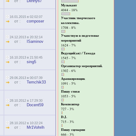
от :
Dlinny67
Музыкант
4044 - 18%
16.01.2015 в 02:02:07
Участник творческого
от :
composer
коллектива.
1708 - 8%
Учавствую в подготовке
24.12.2013 в 20:32:14
мероприятий
от :
ISaminov
1624 - 7%
Ведущий(ая) / Тамада
16.10.2013 в 21:50:45
1545 - 7%
от :
sing5
Организатор мероприятий.
1302 - 6%
29.06.2013 в 00:07:39
Аранжировщик
от :
Temchik33
1091 - 5%
Пишу стихи
1053 - 5%
28.10.2012 в 17:29:30
Композитор
от :
Docent59
727 - 3%
D.J.
715 - 3%
28.10.2012 в 10:22:24
от :
Mr1Vohrih
Пишу сценарии
666 - 3%