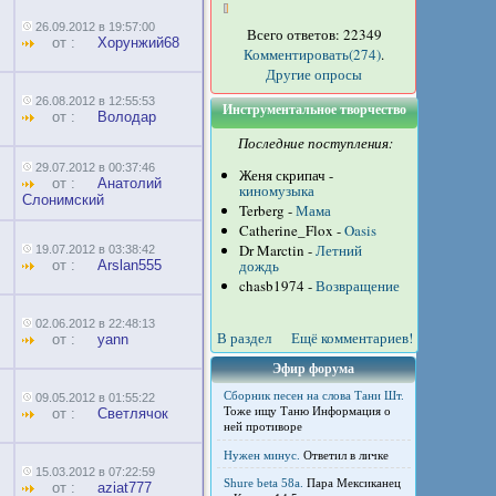
26.09.2012 в 19:57:00
Всего ответов: 22349
от :
Хорунжий68
Комментировать(274)
.
Другие опросы
26.08.2012 в 12:55:53
Инструментальное творчество
от :
Володар
Последние поступления:
29.07.2012 в 00:37:46
Женя скрипач -
от :
Анатолий
киномузыка
Слонимский
Terberg -
Мама
Catherine_Flox -
Oasis
Dr Marctin -
Летний
19.07.2012 в 03:38:42
дождь
от :
Arslan555
chasb1974 -
Возвращение
02.06.2012 в 22:48:13
В раздел
Ещё комментариев!
от :
yann
Эфир форума
Сборник песен на слова Тани Шт.
09.05.2012 в 01:55:22
Тоже ищу Таню Информация о
от :
Светлячок
ней противоре
Нужен минус.
Ответил в личке
15.03.2012 в 07:22:59
Shure beta 58а.
Пара Мексиканец
от :
aziat777