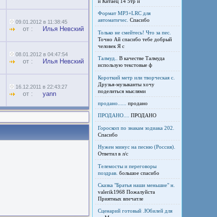
и Китаец 14 5тр и
Формат MP3+LRC для
автоматичес.
Спасибо
09.01.2012 в 11:38:45
от :
Илья Невский
Только не смейтесь! Что за пес.
Точно Ай спасибо тебе добрый
человек Я с
08.01.2012 в 04:47:54
Талмуд..
В качестве Талмуда
от :
Илья Невский
использую текстовые ф
Короткий метр или творческая с.
Друзья-музыканты хочу
16.12.2011 в 22:43:27
поделиться мыслями
от :
yann
продано......
продано
ПРОДАНО....
ПРОДАНО
Гороскоп по знакам зодиака 202.
Спасибо
Нужен минус на песню (Россия).
Ответил в л/с
Телемосты и переговоры
поздрав.
большое спасибо
Сказка "Братья наши меньшие" н.
valerik1968 Пожалуйста
Приятных впечатле
Сценарий готовый .Юбилей для