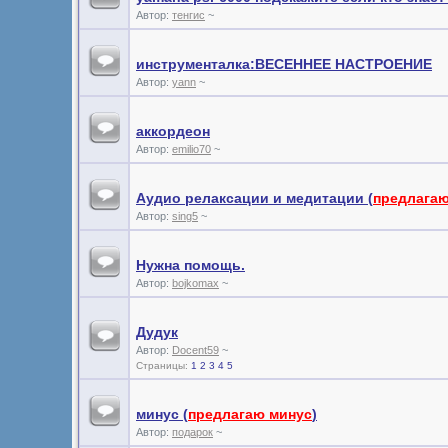
Автор:
тенгис
~
инструменталка:ВЕСЕННЕЕ НАСТРОЕНИЕ
Автор:
yann
~
аккордеон
Автор:
emilio70
~
Аудио релаксации и медитации (
предлага
Автор:
sing5
~
Нужна помощь.
Автор:
bojkomax
~
Дудук
Автор:
Docent59
~
Страницы:
1
2
3
4
5
минус (
предлагаю минус
)
Автор:
подарок
~