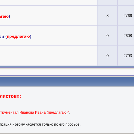
3
2766
агаю
)
0
2608
й (
предлагаю
)
0
2793
листов»:
струментал Иванова Ивана (предлагаю)"
.
рация к этому касается только по его просьбе.