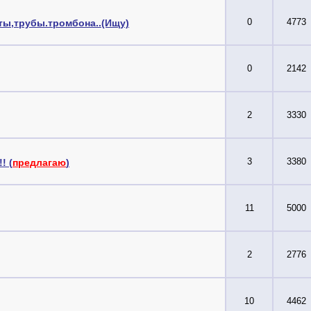
0
4773
ы,трубы.тромбона..(Ищу)
0
2142
2
3330
3
3380
! (
предлагаю
)
11
5000
2
2776
10
4462