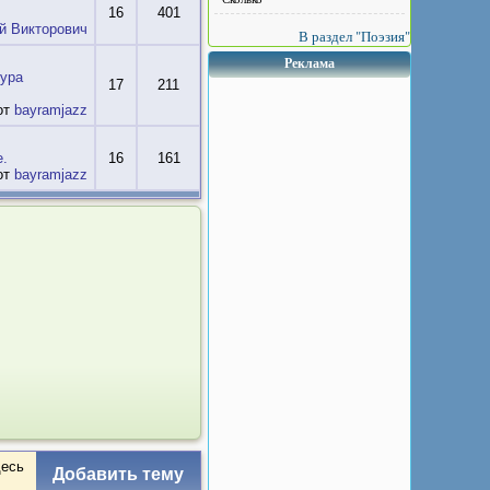
16
401
й Викторович
В раздел "Поэзия"
Реклама
ура
17
211
от
bayramjazz
е.
16
161
от
bayramjazz
десь
Добавить тему