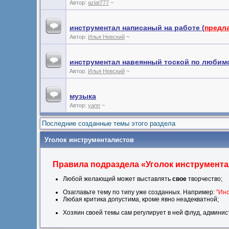
Автор:
aziat777
~
инструментал написаный на работе (
предл
Автор:
Илья Невский
~
инструментал навеянный тоской по любимо
Автор:
Илья Невский
~
музыка
Автор:
yann
~
Последние созданные темы этого раздела
Уголок инструменталистов
Правила подраздела «Уголок инструмента
Любой желающий может выставлять
свое
творчество;
Озаглавьте тему по типу уже созданных. Например:
"Ин
Любая критика допустима, кроме явно неадекватной;
Хозяин своей темы сам регулирует в ней флуд, админист