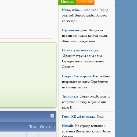
Поэзия
Отзывы
Небо, небо...
небо небо Город
золотой Вместо хлеба Встреча
со звездой
Прожитый день
Не нужен
подвиг не нужна крутая прыть
Живи как прежде толь
Ночь с ума меня сводит
Дрожит струна одна одна
Сегодня ночь темным-темна
Дрожит
Секрет бессмертия
Нас любовь
накрывает дождём Серебрится
на солнце листва
Твои глаза
Летит судьба моя по
встречной Гляжу в чужие мне
глаза И
Гимн ХК ,,Адмирал,,
Гимн
Инсайт
На сердце вспышкой
Тем
Ответов
сознанья Высеклись крики Огонь
Сколько