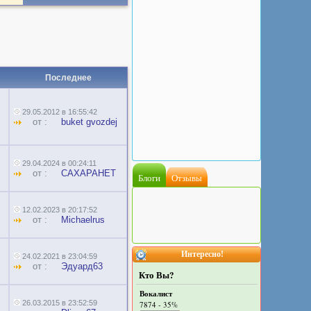
Последнее
29.05.2012 в 16:55:42
от :
buket gvozdej
29.04.2024 в 00:24:11
от :
CAXAPAHET
Блоги
Отзывы
12.02.2023 в 20:17:52
от :
Michaelrus
Интересно!
24.02.2021 в 23:04:59
от :
Эдуард63
Кто Вы?
Вокалист
26.03.2015 в 23:52:59
7874 - 35%