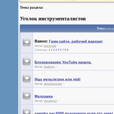
Темы раздела:
Уголок инструменталистов
Темы
(смотр
Важно:
Гимн сайта- рабочий вариант
Автор:
jeckmusik
~
Страницы:
1
2
3
4
5
6
7
8
9
Блокирование YouTube канала.
Автор:
Kadinsky
~
Ищу мультитрек или midi
Автор:
akharitonovwe
~
Мелодика
Автор:
Vovangruz
~
yamaha psr 6000 подскажите если кто знает 