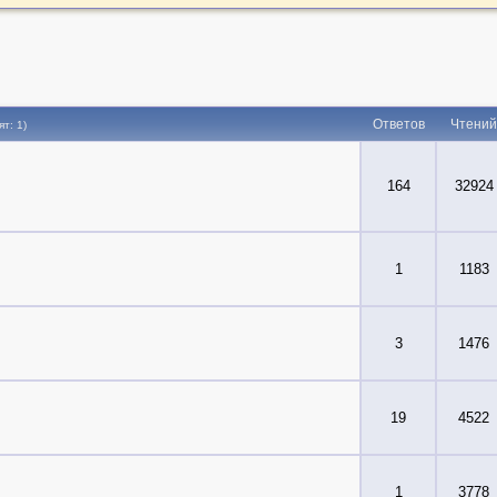
Ответов
Чтений
ят: 1)
164
32924
1
1183
3
1476
19
4522
1
3778
.