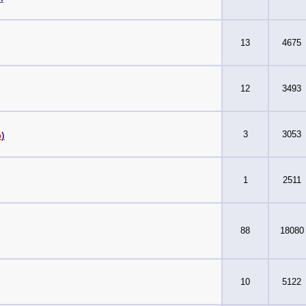
13
4675
12
3493
3
3053
ю
)
1
2511
88
18080
10
5122