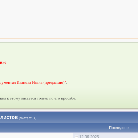
в»:
рументал Иванова Ивана (предлагаю)"
.
ия к этому касается только по его просьбе.
алистов
(смотрят: 1)
Последнее
12.06.2025