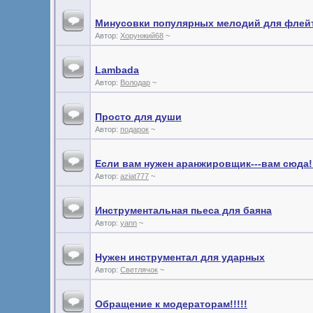
Минусовки популярных мелодий для флейт
Автор:
Хорунжий68
~
Lambada
Автор:
Володар
~
Просто для души
Автор:
подарок
~
Если вам нужен аранжировщик---вам сюда!!
Автор:
aziat777
~
Инструментальная пьеса для баяна
Автор:
yann
~
Нужен инструментал для ударных
Автор:
Светлячок
~
Обращение к модераторам!!!!!