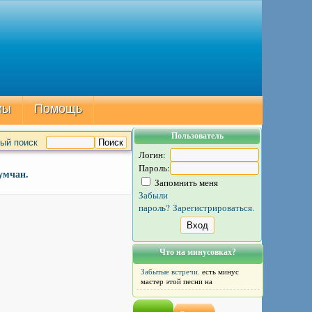
мы
Помощь
Пользователь
ый поиск
Логин:
Пароль:
умчан.
Запомнить меня
Забыли
пароль?
Зарегистрироваться.
Что на минусовках?
Забытые встречи.
есть минус
мастер этой песни на