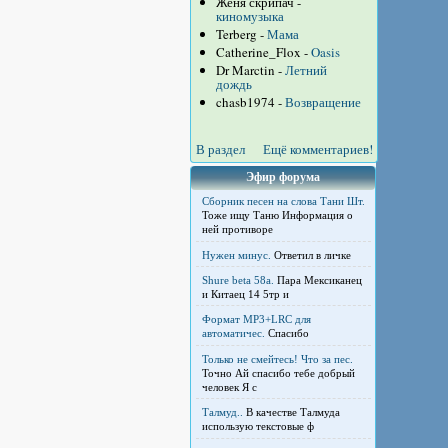
Женя скрипач -
киномузыка
Terberg -
Мама
Catherine_Flox -
Oasis
Dr Marctin -
Летний
дождь
chasb1974 -
Возвращение
В раздел
Ещё комментариев!
Эфир форума
Сборник песен на слова Тани Шт.
Тоже ищу Таню Информация о
ней противоре
Нужен минус.
Ответил в личке
Shure beta 58а.
Пара Мексиканец
и Китаец 14 5тр и
Формат MP3+LRC для
автоматичес.
Спасибо
Только не смейтесь! Что за пес.
Точно Ай спасибо тебе добрый
человек Я с
Талмуд..
В качестве Талмуда
использую текстовые ф