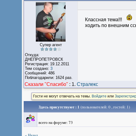
Классная тема!!!
ходить по внешним сс
Супер агент
Откуда:
ДНЕПРОПЕТРОВСК
Регистрация: 19.12.2011
Тем создано:
3
Сообщений: 486
Поблагодарили: 1624 раз.
Сказали "Cпасибо"
:
1.
Стралекс
Гости не могут отвечать на темы.
Войдите
или
Зарегистри
Здесь присутствуют : 1
(пользователей: 0 , гостей: 1)
всего на форуме: 73
« Назад