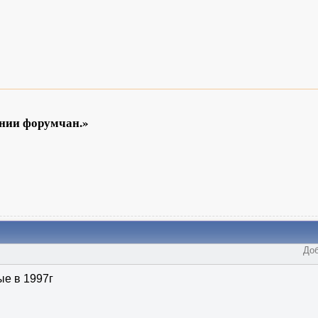
ении форумчан.»
Доб
е в 1997г