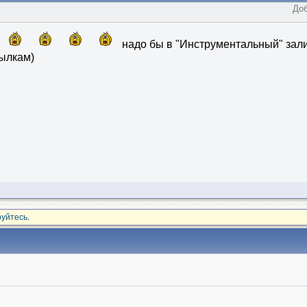
Доб
надо бы в "Инструментальный" зали
ылкам)
руйтесь
.