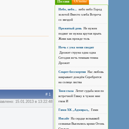
Поэзия
Отзывы
Небо, небо...
небо небо Город
золотой Вместо хлеба Встреча
со звездой
Прожитый день
Не нужен
подвиг не нужна крутая прыть
Живи как прежде толь
Ночь с ума меня сводит
Дрожит струна одна одна
Сегодня ночь темным-темна
Дрожит
Секрет бессмертия
Нас любовь
накрывает дождём Серебрится
на солнце листва
Твои глаза
Летит судьба моя по
# 1
встречной Гляжу в чужие мне
глаза И
авлено: 15.01.2013 в 13:22:48
Гимн ХК ,,Адмирал,,
Гимн
Инсайт
На сердце вспышкой
сознанья Высеклись крики Огонь
Сколько