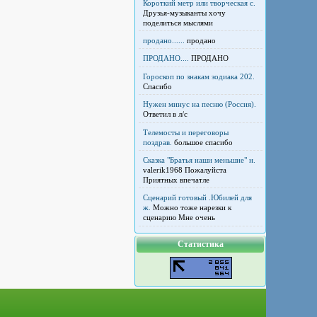
Короткий метр или творческая с.
Друзья-музыканты хочу
поделиться мыслями
продано......
продано
ПРОДАНО....
ПРОДАНО
Гороскоп по знакам зодиака 202.
Спасибо
Нужен минус на песню (Россия).
Ответил в л/с
Телемосты и переговоры
поздрав.
большое спасибо
Сказка "Братья наши меньшие" н.
valerik1968 Пожалуйста
Приятных впечатле
Сценарий готовый .Юбилей для
ж.
Можно тоже нарезки к
сценарию Мне очень
Статистика