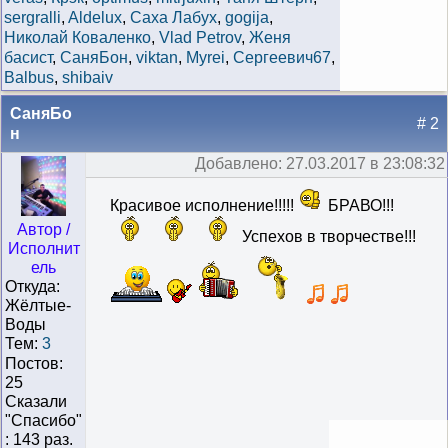
sergralli
,
Aldelux
,
Саха Лабух
,
gogija
,
Николай Коваленко
,
Vlad Petrov
,
Женя
басист
,
СаняБон
,
viktan
,
Myrei
,
Сергеевич67
,
Balbus
,
shibaiv
СаняБо
# 2
н
Добавлено: 27.03.2017 в 23:08:32
Красивое исполнение!!!!!
БРАВО!!!
Автор /
Успехов в творчестве!!!
Исполнит
ель
Откуда:
Жёлтые-
Воды
Тем:
3
Постов:
25
Сказали
"Cпасибо"
: 143 раз.