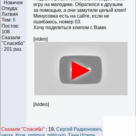
Новичок
игру на мелодике. Обратился к друзьям
Откуда:
за помощью, а они замутили целый клип!
Латвия
Минусовка есть на сайте, если не
Тем:
6
ошибаюсь, номер 03.
Постов:
Хочу поделиться клипом с Вами.
108
Сказали
[video]
"Cпасибо"
: 201 раз.
[/video]
Сказали "Cпасибо"
:
19.
Сергей Радионович
,
veras
,
Крэк
,
optimus
,
mitrjuxin
,
Таня Штерн
,