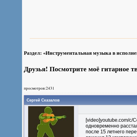
Раздел: «Инструментальная музыка в исполн
Друзья! Посмотрите моё гитарное т
просмотров:2431
Сергей Сказалов
[video]youtube.com/c/С
одновременно расстал
после 15 летнего перер