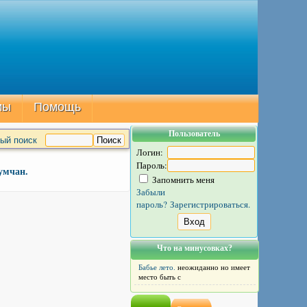
мы
Помощь
Пользователь
ый поиск
Логин:
Пароль:
умчан.
Запомнить меня
Забыли
пароль?
Зарегистрироваться.
Что на минусовках?
Бабье лето.
неожиданно но имеет
место быть с