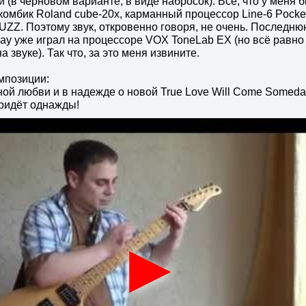
 (в черновом варианте, в виде набросок). Все, что у меня 
 комбик Roland cube-20x, карманный процессор Line-6 Pocke
ZZ. Поэтому звук, откровенно говоря, не очень. Последню
ay уже играл на процессоре VOX ToneLab EX (но всё равно
 звуке). Так что, за это меня извините.
мпозиции:
ной любви и в надежде о новой True Love Will Come Someda
ридёт однажды!