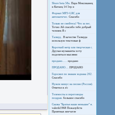
Shure beta 58а.
Пара Мексиканец
и Китаец 14 5тр и
Формат MP3+LRC для
автоматичес.
Спасибо
Только не смейтесь! Что за пес.
Точно Ай спасибо тебе добрый
человек Я с
Талмуд..
В качестве Талмуда
использую текстовые ф
Короткий метр или творческая с.
Друзья-музыканты хочу
поделиться мыслями
продано......
продано
ПРОДАНО....
ПРОДАНО
Гороскоп по знакам зодиака 202.
Спасибо
Нужен минус на песню (Россия).
Ответил в л/с
Телемосты и переговоры
поздрав.
большое спасибо
Сказка "Братья наши меньшие" н.
valerik1968 Пожалуйста
Приятных впечатле