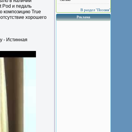
было в наличии
t Pod и педаль
В раздел "Поэзия"
ю композицию True
 отсутствие хорошего
Реклама
y - Истинная