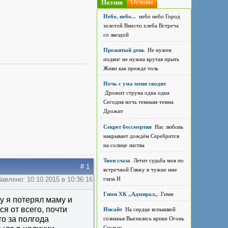
Поэзия
Отзывы
Небо, небо...
небо небо Город
золотой Вместо хлеба Встреча
со звездой
Прожитый день
Не нужен
подвиг не нужна крутая прыть
Живи как прежде толь
Ночь с ума меня сводит
Дрожит струна одна одна
Сегодня ночь темным-темна
Дрожит
Секрет бессмертия
Нас любовь
накрывает дождём Серебрится
на солнце листва
Твои глаза
Летит судьба моя по
# 1
встречной Гляжу в чужие мне
глаза И
авлено: 10.10.2015 в 10:36:16
Гимн ХК ,,Адмирал,,
Гимн
ду я потерял маму и
Инсайт
На сердце вспышкой
я от всего, почти
сознанья Высеклись крики Огонь
то за полгода
Сколько