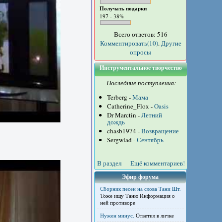
Получать подарки
197 - 38%
Всего ответов: 516
Комментировать(10)
.
Другие
опросы
Инструментальное творчество
Последние поступления:
Terberg -
Мама
Catherine_Flox -
Oasis
Dr Marctin -
Летний
дождь
chasb1974 -
Возвращение
Sergwlad -
Сентябрь
В раздел
Ещё комментариев!
Эфир форума
Сборник песен на слова Тани Шт.
Тоже ищу Таню Информация о
ней противоре
Нужен минус.
Ответил в личке