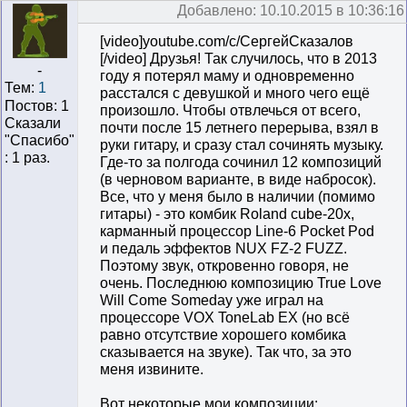
Добавлено: 10.10.2015 в 10:36:16
[video]youtube.com/c/СергейСказалов
[/video] Друзья! Так случилось, что в 2013
-
году я потерял маму и одновременно
Тем:
1
расстался с девушкой и много чего ещё
Постов: 1
произошло. Чтобы отвлечься от всего,
Сказали
почти после 15 летнего перерыва, взял в
"Cпасибо"
руки гитару, и сразу стал сочинять музыку.
: 1 раз.
Где-то за полгода сочинил 12 композиций
(в черновом варианте, в виде набросок).
Все, что у меня было в наличии (помимо
гитары) - это комбик Roland cube-20x,
карманный процессор Line-6 Pocket Pod
и педаль эффектов NUX FZ-2 FUZZ.
Поэтому звук, откровенно говоря, не
очень. Последнюю композицию True Love
Will Come Someday уже играл на
процессоре VOX ToneLab EX (но всё
равно отсутствие хорошего комбика
сказывается на звуке). Так что, за это
меня извините.
Вот некоторые мои композиции: