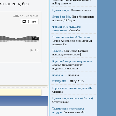
 как есть, без
ней противоре
Нужен минус.
Ответил в личке
Shure beta 58а.
Пара Мексиканец
и Китаец 14 5тр и
Формат MP3+LRC для
автоматичес.
Спасибо
Только не смейтесь! Что за пес.
Точно Ай спасибо тебе добрый
человек Я с
Талмуд..
В качестве Талмуда
использую текстовые ф
Короткий метр или творческая с.
Друзья-музыканты хочу
поделиться мыслями
продано......
продано
ПРОДАНО....
ПРОДАНО
Гороскоп по знакам зодиака 202.
Спасибо
Нужен минус на песню (Россия).
Ответил в л/с
Телемосты и переговоры
поздрав.
большое спасибо