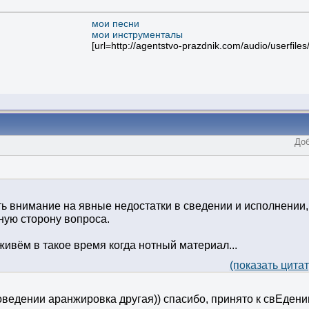
мои песни
мои инструменталы
[url=http://agentstvo-prazdnik.com/audio/userfil
Доб
ь внимание на явные недостатки в сведении и исполнении,
ную сторону вопроса.
 живём в такое время когда нотный материал...
(показать цита
оведении аранжировка другая)) спасибо, принято к свЕдени