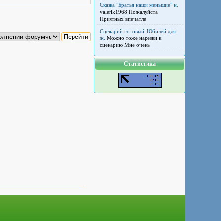
Сказка "Братья наши меньшие" н.
valerik1968 Пожалуйста
Приятных впечатле
Сценарий готовый .Юбилей для
ж.
Можно тоже нарезки к
сценарию Мне очень
Статистика