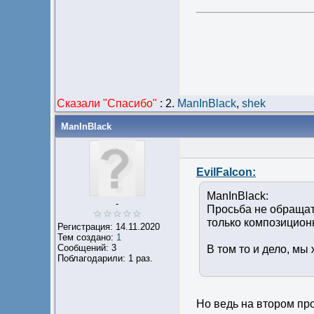
Сказали "Cпасибо"
:
2.
ManInBlack
,
shek
ManInBlack
EvilFalcon:
ManInBlack:
-
Просьба не обращат
только композицион
Регистрация: 14.11.2020
Тем создано:
1
Сообщений: 3
В том то и дело, мы
Поблагодарили: 1 раз.
Но ведь на втором пр