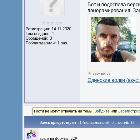
Вот и подоспела верси
панорамирования. Зац
-
Регистрация: 14.11.2020
Тем создано:
1
Сообщений: 3
Поблагодарили: 1 раз.
Одинокие волки (акус
Гости не могут отвечать на темы.
Войдите
или
Зарегистри
Здесь присутствуют : 1
(пользователей: 0 , гостей: 1)
всего на форуме: 229