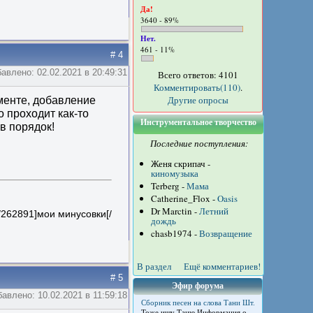
Да!
3640 - 89%
Нет.
461 - 11%
# 4
авлено: 02.02.2021 в 20:49:31
Всего ответов: 4101
Комментировать(110)
.
Другие опросы
менте, добавление
о проходит как-то
Инструментальное творчество
в порядок!
Последние поступления:
Женя скрипач -
киномузыка
Terberg -
Мама
Catherine_Flox -
Oasis
Dr Marctin -
Летний
es/262891]мои минусовки[/
дождь
chasb1974 -
Возвращение
В раздел
Ещё комментариев!
# 5
Эфир форума
авлено: 10.02.2021 в 11:59:18
Сборник песен на слова Тани Шт.
Тоже ищу Таню Информация о