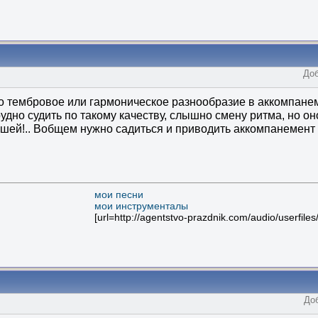
Доб
то тембровое или гармоническое разнообразие в аккомпане
Трудно судить по такому качеству, слышно смену ритма, но он
ушей!.. Вобщем нужно садиться и приводить аккомпанемент 
мои песни
мои инструменталы
[url=http://agentstvo-prazdnik.com/audio/userfil
Доб