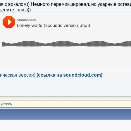
я с вокалом)) Немного перемикшировал, но ударные оставил
ените, плиз)))
тическая версия)
(ссылка на soundcloud.com)
руйтесь
.