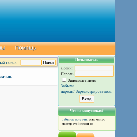
мы
Помощь
Пользователь
ый поиск
Логин:
Пароль:
умчан.
Запомнить меня
Забыли
пароль?
Зарегистрироваться.
Что на минусовках?
Забытые встречи.
есть минус
мастер этой песни на