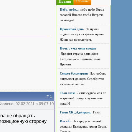
Поэзия
Отзывы
Небо, небо...
небо небо Город
золотой Вместо хлеба Встреча
со звездой
Прожитый день
Не нужен
подвиг не нужна крутая прыть
Живи как прежде толь
Ночь с ума меня сводит
Дрожит струна одна одна
Сегодня ночь темным-темна
Дрожит
Секрет бессмертия
Нас любовь
накрывает дождём Серебрится
на солнце листва
Твои глаза
Летит судьба моя по
# 1
встречной Гляжу в чужие мне
глаза И
авлено: 02.02.2021 в 09:07:10
Гимн ХК ,,Адмирал,,
Гимн
ьба не обращать
Инсайт
На сердце вспышкой
мпозиционную сторону
сознанья Высеклись крики Огонь
Сколько