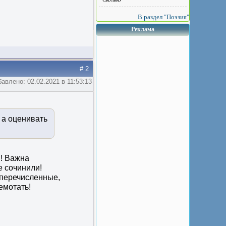
В раздел "Поэзия"
Реклама
# 2
авлено: 02.02.2021 в 11:53:13
 а оценивать
н! Важна
е сочинили!
 перечисленные,
емотать!