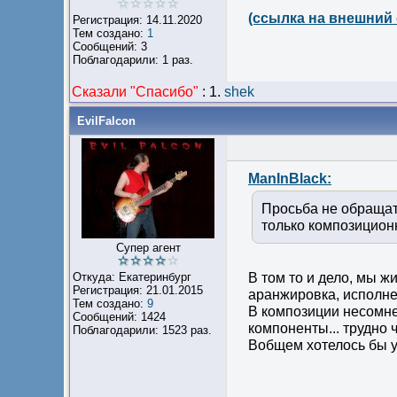
(ссылка на внешний 
Регистрация: 14.11.2020
Тем создано:
1
Сообщений: 3
Поблагодарили: 1 раз.
Сказали "Cпасибо"
:
1.
shek
EvilFalcon
ManInBlack:
Просьба не обращат
только композицион
Супер агент
Откуда: Екатеринбург
В том то и дело, мы ж
Регистрация: 21.01.2015
аранжировка, исполнен
Тем создано:
9
В композиции несомнен
Сообщений: 1424
компоненты... трудно 
Поблагодарили: 1523 раз.
Вобщем хотелось бы у