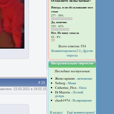
Оставляете ли вы чаевые?
Иногда, если обслуживание того
стоит
277 - 50%
Да, конечно.
235 - 42%
Нет. Не вижу смысла
42 - 8%
Всего ответов: 554
Комментировать(11)
.
Другие
опросы
Инструментальное творчество
Последние поступления:
Женя скрипач -
мгновение
# 23
Terberg -
Мама
Catherine_Flox -
Oasis
авлено: 23.03.2021 в 19:02:15
Dr Marctin -
Летний
дождь
chasb1974 -
Возвращение
В раздел
Ещё комментариев!