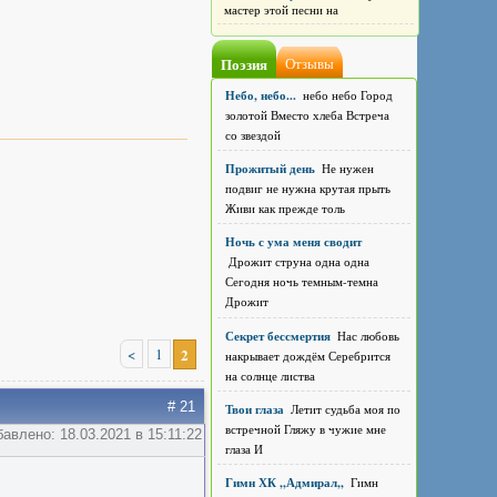
мастер этой песни на
Поэзия
Отзывы
Небо, небо...
небо небо Город
золотой Вместо хлеба Встреча
со звездой
Прожитый день
Не нужен
подвиг не нужна крутая прыть
Живи как прежде толь
Ночь с ума меня сводит
Дрожит струна одна одна
Сегодня ночь темным-темна
Дрожит
Секрет бессмертия
Нас любовь
<
1
2
накрывает дождём Серебрится
на солнце листва
# 21
Твои глаза
Летит судьба моя по
встречной Гляжу в чужие мне
авлено: 18.03.2021 в 15:11:22
глаза И
Гимн ХК ,,Адмирал,,
Гимн