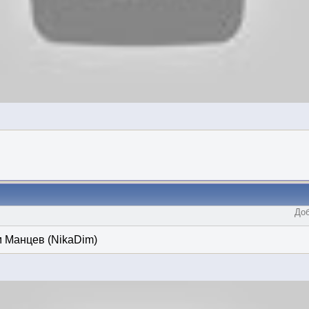
Доб
 Манцев (NikaDim)