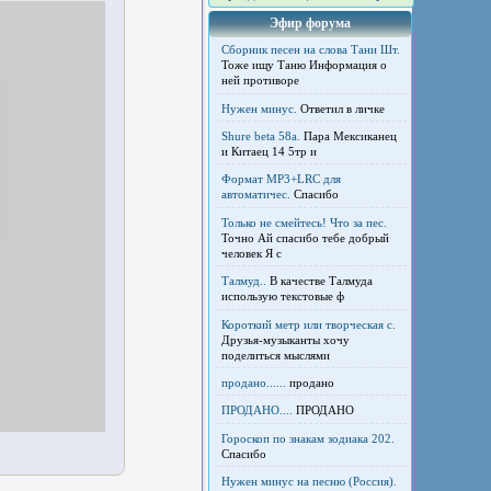
Эфир форума
Сборник песен на слова Тани Шт.
Тоже ищу Таню Информация о
ней противоре
Нужен минус.
Ответил в личке
Shure beta 58а.
Пара Мексиканец
и Китаец 14 5тр и
Формат MP3+LRC для
автоматичес.
Спасибо
Только не смейтесь! Что за пес.
Точно Ай спасибо тебе добрый
человек Я с
Талмуд..
В качестве Талмуда
использую текстовые ф
Короткий метр или творческая с.
Друзья-музыканты хочу
поделиться мыслями
продано......
продано
ПРОДАНО....
ПРОДАНО
Гороскоп по знакам зодиака 202.
Спасибо
Нужен минус на песню (Россия).