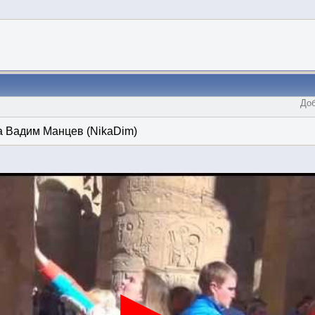
Доб
ка Вадим Манцев (NikaDim)