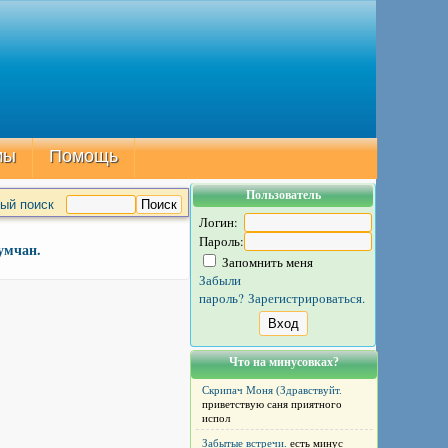
мы
Помощь
Пользователь
ый поиск
Логин:
Пароль:
умчан.
Запомнить меня
Забыли
пароль?
Зарегистрироваться.
Что на минусовках?
Скрипач Моня (Здравствуйт.
приветствую саня приятного
испол
Забытые встречи.
есть минус