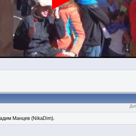
Доб
Вадим Манцев (NikaDim).