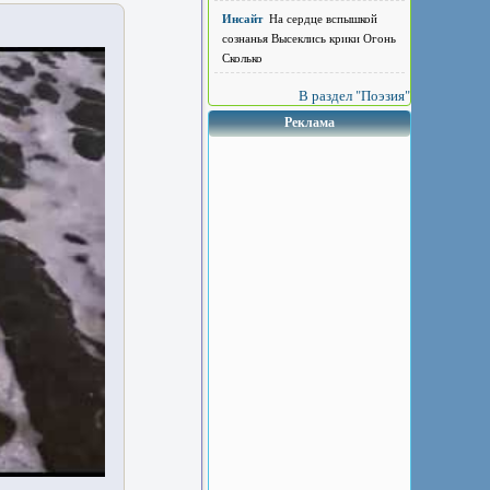
Инсайт
На сердце вспышкой
сознанья Высеклись крики Огонь
Сколько
В раздел "Поэзия"
Реклама