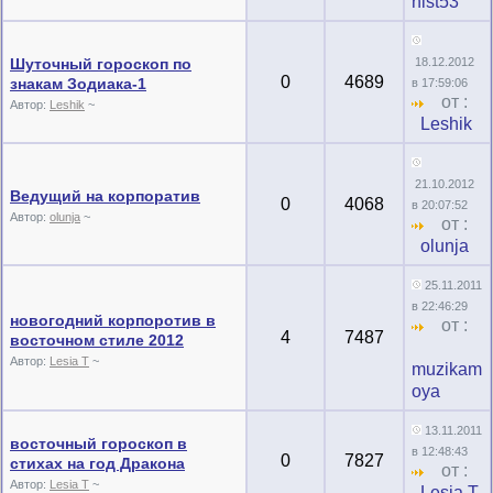
nist53
Шуточный гороскоп по
18.12.2012
0
4689
знакам Зодиака-1
в 17:59:06
от :
Автор:
Leshik
~
Leshik
21.10.2012
Ведущий на корпоратив
0
4068
в 20:07:52
Автор:
olunja
~
от :
olunja
25.11.2011
в 22:46:29
новогодний корпоротив в
от :
4
7487
восточном стиле 2012
Автор:
Lesia T
~
muzikam
oya
13.11.2011
восточный гороскоп в
в 12:48:43
0
7827
стихах на год Дракона
от :
Автор:
Lesia T
~
Lesia T