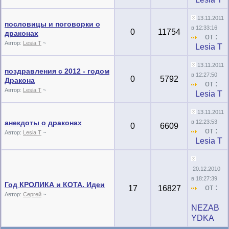
13.11.2011
пословицы и поговорки о
в 12:33:16
0
11754
драконах
от :
Автор:
Lesia T
~
Lesia T
13.11.2011
поздравления с 2012 - годом
в 12:27:50
0
5792
Дракона
от :
Автор:
Lesia T
~
Lesia T
13.11.2011
анекдоты о драконах
в 12:23:53
0
6609
от :
Автор:
Lesia T
~
Lesia T
20.12.2010
в 18:27:39
Год КРОЛИКА и КОТА. Идеи
от :
17
16827
Автор:
Сергей
~
NEZAB
YDKA