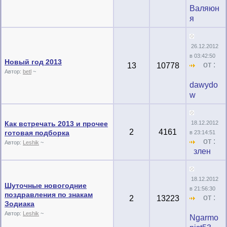
Валяюн
я
26.12.2012
в 03:42:50
Новый год 2013
от :
13
10778
Автор:
betl
~
dawydo
w
Как встречать 2013 и прочее
18.12.2012
2
4161
готовая подборка
в 23:14:51
от :
Автор:
Leshik
~
злен
18.12.2012
Шуточные новогодние
в 21:56:30
поздравления по знакам
от :
2
13223
Зодиака
Автор:
Leshik
~
Ngarmo