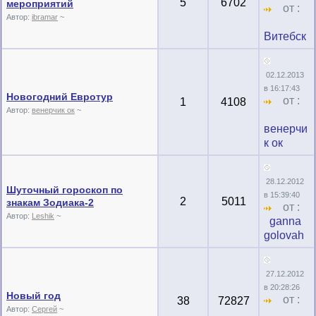
5
6702
мероприятий
от :
Автор:
ibramar
~
Витебск
02.12.2013
в 16:17:43
Новогодний Евротур
от :
1
4108
Автор:
венерчик ок
~
венерчи
к ок
28.12.2012
Шуточный гороскоп по
в 15:39:40
2
5011
знакам Зодиака-2
от :
Автор:
Leshik
~
ganna
golovah
27.12.2012
в 20:28:26
Новый год
от :
38
72827
Автор:
Сергей
~