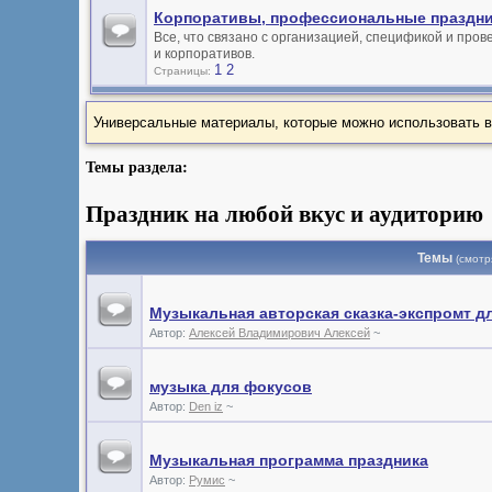
Корпоративы, профессиональные праздни
Все, что связано с организацией, спецификой и пр
и корпоративов.
1
2
Страницы:
Универсальные материалы, которые можно использовать в 
Темы раздела:
Праздник на любой вкус и аудиторию
Темы
(смотр
Музыкальная авторская сказка-экспромт д
Автор:
Алексей Владимирович Алексей
~
музыка для фокусов
Автор:
Den iz
~
Музыкальная программа праздника
Автор:
Румис
~