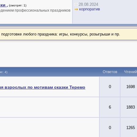
28.08.2024
ки ,
(смотрят: 1)
корпоратив
оведением профессиональных праздников
подготовке любого праздника: игры, конкурсы, розыгрыши и пр.
Ответов
Чтений
ят: 4)
0
1698
ля взрослых по мотивам сказки Теремо
6
1883
0
1265