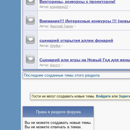
Викторины, конкурсы с проектором!
Автор:
владимир22
~
Внимание!!! Интересные конкурсы !!! (нов
Автор:
Дмитрий Тимин
~
сценарий открытия аллеи фонарей
Автор:
Smolka
~
Сценарий или игры на Новый Год для женщ
Автор:
Аннэтт
~
Последние созданные темы этого раздела
Гости не могут создавать новые темы.
Войдите
или
Зарег
Права в разделе форума
Вы не можете создавать новые темы.
Вы не можете отвечать в темах.