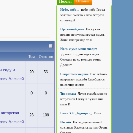
Поэзия
Отзывы
Небо, небо...
небо небо Город
золотой Вместо хлеба Встреча
со звездой
Прожитый день
Не нужен
подвиг не нужна крутая прыть
Живи как прежде толь
Ночь с ума меня сводит
Дрожит струна одна одна
Тем
Ответов
Сегодня ночь темным-темна
Дрожит
м саду и
20
56
Секрет бессмертия
Нас любовь
ович Алексей
накрывает дождём Серебрится
на солнце листва
0
0
Твои глаза
Летит судьба моя по
встречной Гляжу в чужие мне
глаза И
Гимн ХК ,,Адмирал,,
Гимн
 авторская
23
109
ович Алексей
Инсайт
На сердце вспышкой
сознанья Высеклись крики Огонь
Сколько