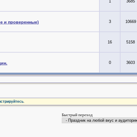
1
3685
3
10669
ые и проверенные)
16
5158
0
3603
ин.
истрируйтесь
.
Быстрый переход