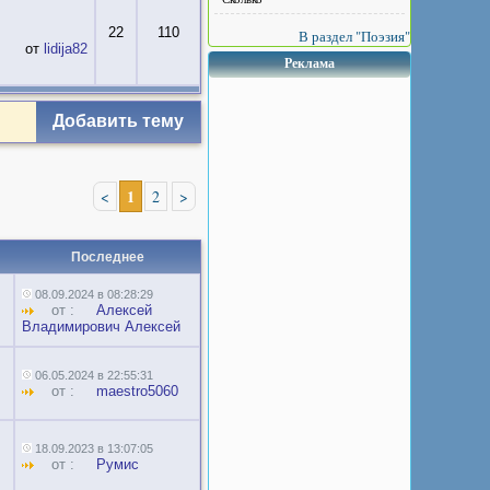
22
110
В раздел "Поэзия"
от
lidija82
Реклама
Добавить тему
1
<
2
>
Последнее
08.09.2024 в 08:28:29
от :
Алексей
Владимирович Алексей
06.05.2024 в 22:55:31
от :
maestro5060
18.09.2023 в 13:07:05
от :
Румис