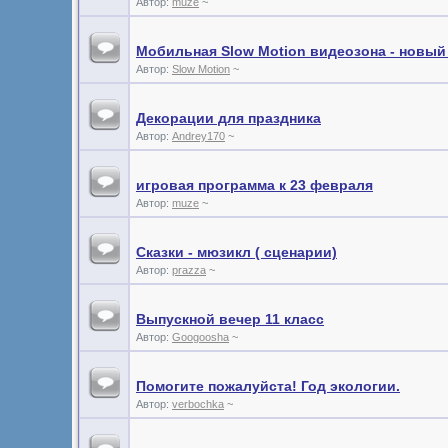
Автор:
muze
~
Мобильная Slow Motion видеозона - новый
Автор:
Slow Motion
~
Декорации для праздника
Автор:
Andrey170
~
игровая программа к 23 февраля
Автор:
muze
~
Сказки - мюзикл ( сценарии)
Автор:
prazza
~
Выпускной вечер 11 класс
Автор:
Googoosha
~
Помогите пожалуйста! Год экологии.
Автор:
verbochka
~