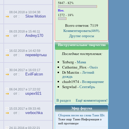
5847 - 82%
Нет.
08.04.2018 в 10:04:38
1272 - 18%
от :
Slow Motion
Всего ответов: 7119
Комментировать(469)
.
06.03.2018 в 15:46:11
Другие опросы
от :
Andrey170
Инструментальное творчество
16.02.2018 в 14:42:59
Последние поступления:
от :
перевёртыш
Terberg -
Мама
Catherine_Flox -
Oasis
30.04.2017 в 16:03:17
Dr Marctin -
Летний
от :
EvilFalcon
дождь
chasb1974 -
Возвращение
Sergwlad -
Сентябрь
06.04.2017 в 17:22:02
от :
uspex921
В раздел
Ещё комментариев!
Эфир форума
15.03.2017 в 09:33:46
от :
verbochka
Сборник песен на слова Тани Шт.
Тоже ищу Таню Информация о
ней противоре
24.11.2016 в 03:22:21