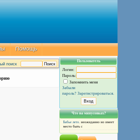
мы
Помощь
Пользователь
ый поиск
Логин:
Пароль:
торию
Запомнить меня
Забыли
пароль?
Зарегистрироваться.
Что на минусовках?
Бабье лето.
неожиданно но имеет
место быть с