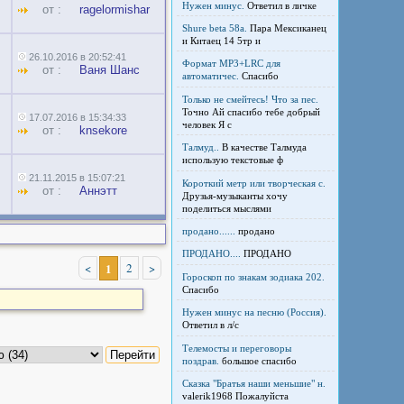
Нужен минус.
Ответил в личке
от :
ragelormishar
Shure beta 58а.
Пара Мексиканец
и Китаец 14 5тр и
26.10.2016 в 20:52:41
Формат MP3+LRC для
от :
Ваня Шанс
автоматичес.
Спасибо
Только не смейтесь! Что за пес.
Точно Ай спасибо тебе добрый
17.07.2016 в 15:34:33
человек Я с
от :
knsekore
Талмуд..
В качестве Талмуда
использую текстовые ф
21.11.2015 в 15:07:21
Короткий метр или творческая с.
от :
Аннэтт
Друзья-музыканты хочу
поделиться мыслями
продано......
продано
ПРОДАНО....
ПРОДАНО
<
1
2
>
Гороскоп по знакам зодиака 202.
Спасибо
Нужен минус на песню (Россия).
Ответил в л/с
Телемосты и переговоры
поздрав.
большое спасибо
Сказка "Братья наши меньшие" н.
valerik1968 Пожалуйста