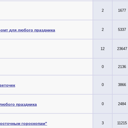
2
1677
2
5337
ромт для любого праздника
12
23647
0
2136
0
3866
веточек
0
2484
 любого праздника
3
11215
восточным гороскопам"