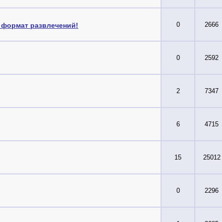
0
2666
 формат развлечений!
0
2592
2
7347
6
4715
15
25012
0
2296