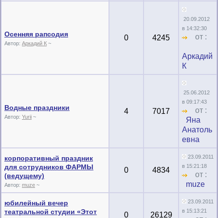
20.09.2012
в 14:32:30
Осенняя рапсодия
от :
0
4245
Автор:
Аркадий К
~
Аркадий
К
25.06.2012
в 09:17:43
Водные праздники
от :
4
7017
Автор:
Yurii
~
Яна
Анатоль
евна
23.09.2011
корпоративный праздник
для сотрудников ФАРМЫ
в 15:21:18
0
4834
от :
(ведущему)
muze
Автор:
muze
~
23.09.2011
юбилейный вечер
театральной студии «Этот
в 15:13:21
0
26129