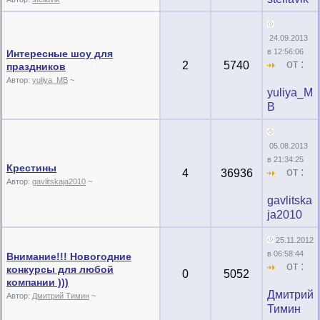
24.09.2013
в 12:56:06
Интересные шоу для
от :
2
5740
праздников
Автор:
yuliya_MB
~
yuliya_M
B
05.08.2013
в 21:34:25
Крестины
от :
4
36936
Автор:
gavlitskaja2010
~
gavlitska
ja2010
25.11.2012
в 06:58:44
Внимание!!! Новогодние
от :
конкурсы для любой
0
5052
компании )))
Дмитрий
Автор:
Дмитрий Тимин
~
Тимин