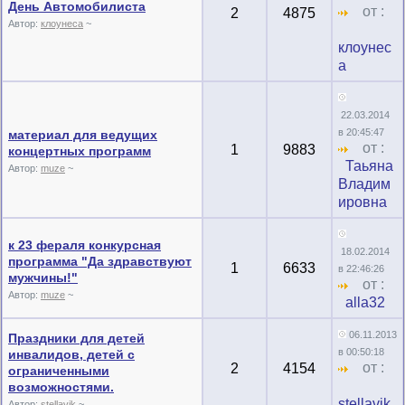
День Автомобилиста
от :
2
4875
Автор:
клоунеса
~
клоунес
а
22.03.2014
в 20:45:47
материал для ведущих
от :
1
9883
концертных программ
Таьяна
Автор:
muze
~
Владим
ировна
к 23 фераля конкурсная
18.02.2014
программа "Да здравствуют
1
6633
в 22:46:26
мужчины!"
от :
Автор:
muze
~
alla32
06.11.2013
Праздники для детей
в 00:50:18
инвалидов, детей с
от :
2
4154
ограниченными
возможностями.
stellavik
Автор:
stellavik
~