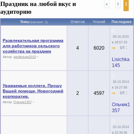
Праздник на любой вкус и
2
<
1
аудиторию
Темы
Ответов
Чтений
Последнее
(смотрят: 1)
09.10.2015
Развлекательная программа
в 18:57:33
для работников сельского
от :
4
6020
хозяйства на праздник
Автор:
gavlitskaja2010
~
Lisichka
145
26.10.2014
Уважаемые коллеги. Прошу
в 16:27:58
Вашей помощи. Новогодний
от :
2
4597
корпоратив.
Автор:
Ольчик1357
~
Ольчик1
357
20.10.2014
в 22:34:36