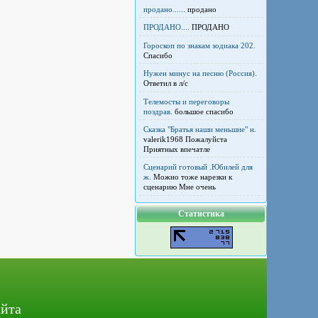
продано......
продано
ПРОДАНО....
ПРОДАНО
Гороскоп по знакам зодиака 202.
Спасибо
Нужен минус на песню (Россия).
Ответил в л/с
Телемосты и переговоры
поздрав.
большое спасибо
Сказка "Братья наши меньшие" н.
valerik1968 Пожалуйста
Приятных впечатле
Сценарий готовый .Юбилей для
ж.
Можно тоже нарезки к
сценарию Мне очень
Статистика
айта