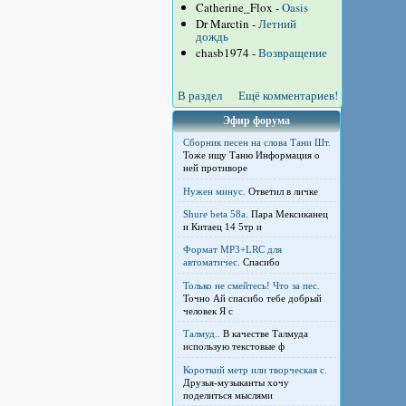
Catherine_Flox -
Oasis
Dr Marctin -
Летний
дождь
chasb1974 -
Возвращение
В раздел
Ещё комментариев!
Эфир форума
Сборник песен на слова Тани Шт.
Тоже ищу Таню Информация о
ней противоре
Нужен минус.
Ответил в личке
Shure beta 58а.
Пара Мексиканец
и Китаец 14 5тр и
Формат MP3+LRC для
автоматичес.
Спасибо
Только не смейтесь! Что за пес.
Точно Ай спасибо тебе добрый
человек Я с
Талмуд..
В качестве Талмуда
использую текстовые ф
Короткий метр или творческая с.
Друзья-музыканты хочу
поделиться мыслями