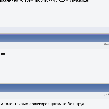
ажением ко всем творческим людям Vilya.[/size]
Доб
!!!
Доб
ем талантливым аранжировщикам за Ваш труд.