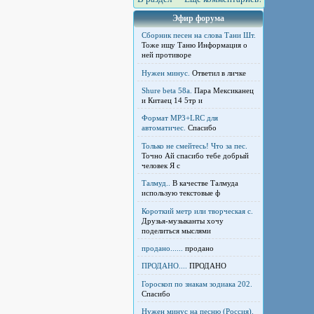
Эфир форума
Сборник песен на слова Тани Шт.
Тоже ищу Таню Информация о
ней противоре
Нужен минус.
Ответил в личке
Shure beta 58а.
Пара Мексиканец
и Китаец 14 5тр и
Формат MP3+LRC для
автоматичес.
Спасибо
Только не смейтесь! Что за пес.
Точно Ай спасибо тебе добрый
человек Я с
Талмуд..
В качестве Талмуда
использую текстовые ф
Короткий метр или творческая с.
Друзья-музыканты хочу
поделиться мыслями
продано......
продано
ПРОДАНО....
ПРОДАНО
Гороскоп по знакам зодиака 202.
Спасибо
Нужен минус на песню (Россия).