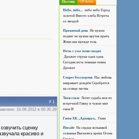
Поэзия
Отзывы
Небо, небо...
небо небо Город
золотой Вместо хлеба Встреча
со звездой
Прожитый день
Не нужен
подвиг не нужна крутая прыть
Живи как прежде толь
Ночь с ума меня сводит
Дрожит струна одна одна
Сегодня ночь темным-темна
Дрожит
Секрет бессмертия
Нас любовь
накрывает дождём Серебрится
на солнце листва
Твои глаза
Летит судьба моя по
# 1
встречной Гляжу в чужие мне
глаза И
авлено: 16.08.2012 в 00:35:29
Гимн ХК ,,Адмирал,,
Гимн
Инсайт
На сердце вспышкой
 озвучить сценку
сознанья Высеклись крики Огонь
азвучала красиво и
Сколько