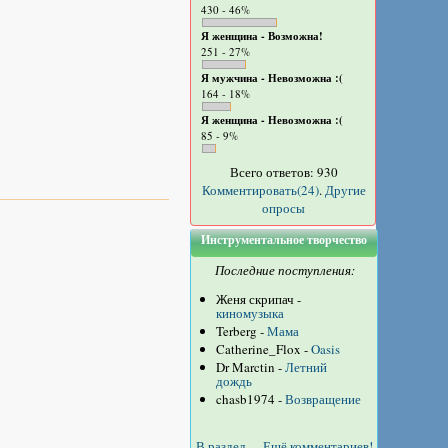
430 - 46%
Я женщина - Возможна!
251 - 27%
Я мужчина - Невозможна :(
164 - 18%
Я женщина - Невозможна :(
85 - 9%
Всего ответов: 930
Комментировать(24)
.
Другие
опросы
Инструментальное творчество
Последние поступления:
Женя скрипач -
киномузыка
Terberg -
Мама
Catherine_Flox -
Oasis
Dr Marctin -
Летний
дождь
chasb1974 -
Возвращение
В раздел
Ещё комментариев!