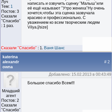
Луч
написать и озвучить сценку "Малыш"или
Тем:
1
её ещё называют "Утро жениха"Ну очень
Постов: 3
хочется,чтобы эта сценка зазвучала
Сказали
красиво и профессионально. С
"Cпасибо"
уважением ко всем творческим людям
: 1 раз.
Vilya.[/size]
Сказали "Cпасибо"
:
1.
Ваня Шанс
katerina
alexandr
# 2
owna
Добавлено: 15.02.2013 в 00:43:49
Большое спасибо Всем!!!
Младший
агент
Постов: 2
Сказали
"Cпасибо"