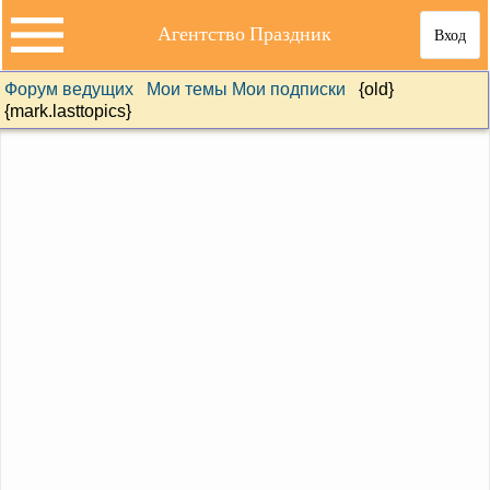
Агентство Праздник
Вход
Форум ведущих
Мои темы
Мои подписки
{old}
{mark.lasttopics}