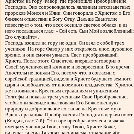
Христом на гору Фавор, где произошло Преображение
Господне. Оно сопровождалось явлением ветхозаветных
пророков Моисея и Илии. Они говорили с Христом о Его
близком отшествии к Богу Отцу. Дальше Евангелие
повествует о том, что всех осенило светлое облако, и из
него послышался глас: «Сей есть Сын Мой возлюбленный;
Его слушайте».
Господь взошел на гору не один. Он взял с собой трех
учеников. На горе Фавор у них открылось иное, духовное
зрение, и они смогли увидеть Свет, преобразивший
Христа. После этого Спаситель впервые заговорил о
Своей мученической кончине и воскресении. В то время
Апостолы не поняли Его, потому что, в согласии с
еврейской традицией, видели в Христе будущего земного
царя и освободителя от иноземного владычества. Христос
же готовился к Крестным страданиям и унижениям
Голгофы и показал трем ученикам Свое Преображение,
чтобы они засвидетельствовали Его Божественную
природу и добровольное согласие на Крестные муки.
В день праздника Преображения Господня в церкви поют
(Кондак, глас 7-й): "На горе преобразился еси, и якоже
вмещаху ученицы Твои, славу Твою, Христе Боже,
видеша; да егда Тя узрят распинаема, страдание ибо