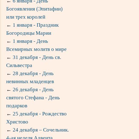
←
6 января - День
Богоявления (Эпитафии)
или трех королей
←
1 января - Праздник
Богородицы Марии
←
1 января - День
Всемирных молитв о мире
←
31 декабря - День св.
Сильвестра
←
28 декабря - День
невинных младенцев
←
26 декабря - День
святого Стефана - День
подарков
←
25 декабря - Рождество
Христово
←
24 декабря – Сочельник.
4-ая неделя Адвента