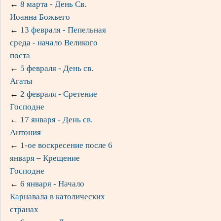
←
8 марта - День Св.
Иоанна Божьего
←
13 февраля - Пепельная
среда - начало Великого
поста
←
5 февраля - День св.
Агаты
←
2 февраля - Сретение
Господне
←
17 января - День св.
Антония
←
1-ое воскресение после 6
января – Крещение
Господне
←
6 января - Начало
Карнавала в католических
странах