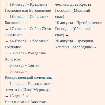
←
19 января - Крещение
честных древ Креста
Господне или Богоявление
Господня (Медовый
←
18 января - Сочельник
спас)
→
Богоявления
19 августа - Преображение
←
17 января - Собор 70-ти
Господне (Яблочный
апостолов
спас)
→
←
14 января - Обрезание
28 августа - Праздник
Господне
Успения Богородицы
→
←
7 января - Рождество
Христово
←
6 января - Святки
←
6 января -
Рождественский сочельник
←
1 января - Празднование
памяти св. Илии Муромца
←
13 декабря -
Празднование Апостола