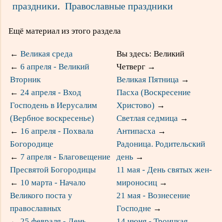
праздники
.
Православные праздники
Ещё материал из этого раздела
←
Великая среда
Вы здесь: Великий
←
6 апреля - Великий
Четверг
→
Вторник
Великая Пятница
→
←
24 апреля - Вход
Пасха (Воскресение
Господень в Иерусалим
Христово)
→
(Вербное воскресенье)
Светлая седмица
→
←
16 апреля - Похвала
Антипасха
→
Богородице
Радоница. Родительский
←
7 апреля - Благовещение
день
→
Пресвятой Богородицы
11 мая - День святых жен-
←
10 марта - Начало
мироносиц
→
Великого поста у
21 мая - Вознесение
православных
Господне
→
←
25 февраля - День
14 июня - Троицкая