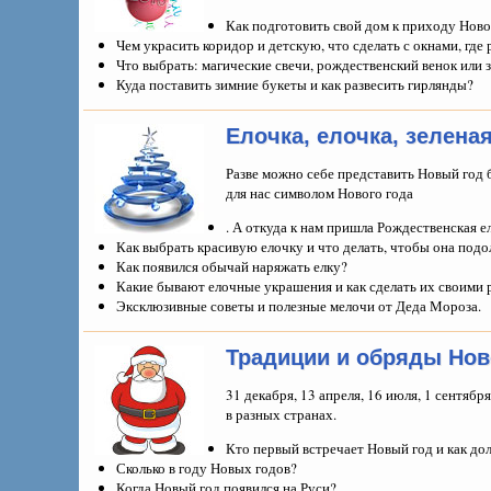
Как подготовить свой дом к приходу Ново
Чем украсить коридор и детскую, что сделать с окнами, где
Что выбрать: магические свечи, рождественский венок или
Куда поставить зимние букеты и как развесить гирлянды?
Елочка, елочка, зелена
Разве можно себе представить Новый год 
для нас символом Нового года
. А откуда к нам пришла Рождественская е
Как выбрать красивую елочку и что делать, чтобы она под
Как появился обычай наряжать елку?
Какие бывают елочные украшения и как сделать их своими 
Эксклюзивные советы и полезные мелочи от Деда Мороза.
Традиции и обряды Нов
31 декабря, 13 апреля, 16 июля, 1 сентябр
в разных странах.
Кто первый встречает Новый год и как дол
Сколько в году Новых годов?
Когда Новый год появился на Руси?