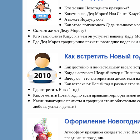
Кто хозяин Новогоднего праздника?
Конечно же, Дед Мороз! Или Санта Клаус
А может Йоулупукки?
Как этого популярного Деда называют в р
Сколько же лет Деду Морозу?
Кто такой Санта Клаус и в чем он уступает нашему Деду М
Где Дед Мороз традиционно прячет новогодние подарки и к
Как встретить Новый го
Как достойно и по-настоящему весело вст
Когда наступает Щедрый вечер и Пилипов
Вячорки – это альтернатива дискотекам и
Как встречают Новый год в разных страна
Где встретить Новый год?
Как отметить Новый год по всем правилам корпоративной 
Какие новогодние приметы и традиции стоит обязательно с
любовь, успех и деньги?
Оформление Новогодни
Атмосферу праздника создает то, что Вас
праздник не праздник.