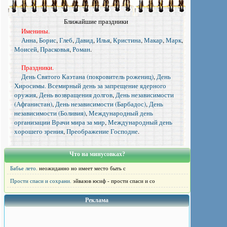
Ближайшие праздники
Именины.
Анна
,
Борис
,
Глеб
,
Давид
,
Илья
,
Кристина
,
Макар
,
Марк
,
Моисей
,
Прасковья
,
Роман
.
Праздники.
День Святого Каэтана (покровитель рожениц)
,
День
Хиросимы. Всемирный день за запрещение ядерного
оружия
,
День возвращения долгов
,
День независимости
(Афганистан)
,
День независимости (Барбадос)
,
День
независимости (Боливия)
,
Международный день
организации Врачи мира за мир
,
Международный день
хорошего зрения
,
Преображение Господне
.
Что на минусовках?
Бабье лето.
неожиданно но имеет место быть с
Прости спаси и сохрани.
эйвазов юсиф - прости спаси и со
Реклама