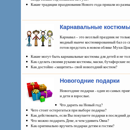
Какие традиции празднования Нового года пришли из разны
Карнавальные костюм
Карнавал – это веселый праздник не только
модный нынче костюмированный бал со сво
готов предстать в новом облике Мухи-Цок
Какие могут быть карнавальные костюмы для детей и не тол
Как сделать своими руками костюмы, маски, бутафорские н
Как достойно «защитить» свой новогодний костюм?
Новогодние подарки
Новогодние подарки - один из самых при
и дети и взрослые.
Что дарить на Новый год?
Чего стоит остерегаться при выборе подарка?
Как действовать, если Вы покупаете подарки в последний д
Что можно подарить Деве, и чем удивить Овна?
Как оригинально вручить подарки детям и гостям?