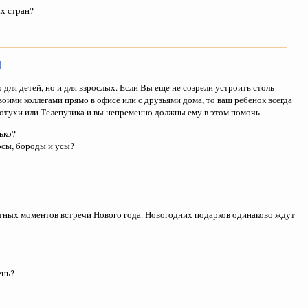
х стран?
ы
 для детей, но и для взрослых. Если Вы еще не созрели устроить столь
ими коллегами прямо в офисе или с друзьями дома, то ваш ребенок всегда
отухи или Телепузика и вы непременно должны ему в этом помочь.
ько?
осы, бороды и усы?
ятных моментов встречи Нового года. Новогодних подарков одинаково ждут
ень?