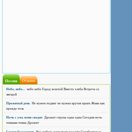
Поэзия
Отзывы
Небо, небо...
небо небо Город золотой Вместо хлеба Встреча со
звездой
Прожитый день
Не нужен подвиг не нужна крутая прыть Живи как
прежде толь
Ночь с ума меня сводит
Дрожит струна одна одна Сегодня ночь
темным-темна Дрожит
Секрет бессмертия
Нас любовь накрывает дождём Серебрится на