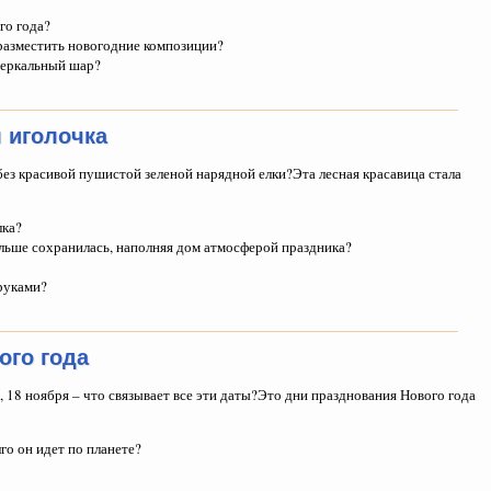
го года?
 разместить новогодние композиции?
 зеркальный шар?
я иголочка
без красивой пушистой зеленой нарядной елки?Эта лесная красавица стала
лка?
ольше сохранилась, наполняя дом атмосферой праздника?
руками?
ого года
я, 18 ноября – что связывает все эти даты?Это дни празднования Нового года
го он идет по планете?