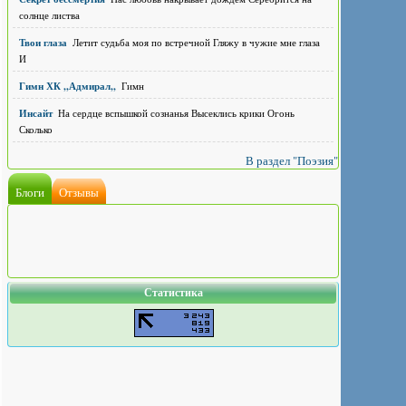
солнце листва
Твои глаза
Летит судьба моя по встречной Гляжу в чужие мне глаза
И
Гимн ХК ,,Адмирал,,
Гимн
Инсайт
На сердце вспышкой сознанья Высеклись крики Огонь
Сколько
В раздел "Поэзия"
Блоги
Отзывы
Статистика