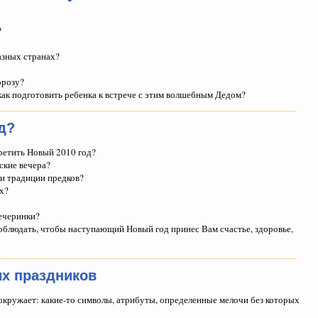
?
азных странах?
орозу?
ак подготовить ребенка к встрече с этим волшебным Дедом?
д?
ретить Новый 2010 год?
ские вечера?
ли традиции предков?
х?
вечеринки?
облюдать, чтобы наступающий Новый год принес Вам счастье, здоровье,
х праздников
 окружает: какие-то символы, атрибуты, определенные мелочи без которых