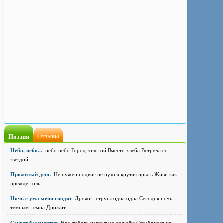
Поэзия
Отзывы
Небо, небо...
небо небо Город золотой Вместо хлеба Встреча со
звездой
Прожитый день
Не нужен подвиг не нужна крутая прыть Живи как
прежде толь
Ночь с ума меня сводит
Дрожит струна одна одна Сегодня ночь
темным-темна Дрожит
Секрет бессмертия
Нас любовь накрывает дождём Серебрится на