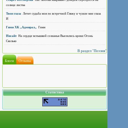
солнце листва
Твои глаза
Летит судьба моя по встречной Гляжу в чужие мне глаза
И
Гимн ХК ,,Адмирал,,
Гимн
Инсайт
На сердце вспышкой сознанья Высеклись крики Огонь
Сколько
В раздел "Поэзия"
Блоги
Отзывы
Статистика