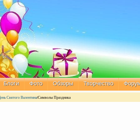
Блоги
Фото
Обзоры
Творчество
Фору
ень Святого Валентина
/Символы Праздника