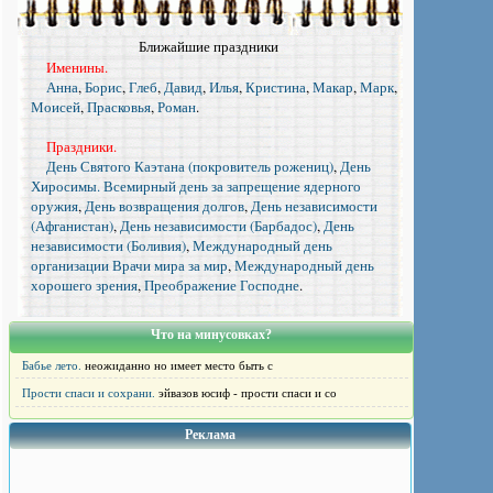
Ближайшие праздники
Именины.
Анна
,
Борис
,
Глеб
,
Давид
,
Илья
,
Кристина
,
Макар
,
Марк
,
Моисей
,
Прасковья
,
Роман
.
Праздники.
День Святого Каэтана (покровитель рожениц)
,
День
Хиросимы. Всемирный день за запрещение ядерного
оружия
,
День возвращения долгов
,
День независимости
(Афганистан)
,
День независимости (Барбадос)
,
День
независимости (Боливия)
,
Международный день
организации Врачи мира за мир
,
Международный день
хорошего зрения
,
Преображение Господне
.
Что на минусовках?
Бабье лето.
неожиданно но имеет место быть с
Прости спаси и сохрани.
эйвазов юсиф - прости спаси и со
Реклама