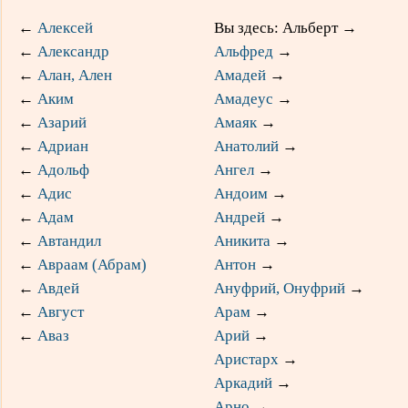
←
Алексей
Вы здесь: Альберт
→
←
Александр
Альфред
→
←
Алан, Ален
Амадей
→
←
Аким
Амадеус
→
←
Азарий
Амаяк
→
←
Адриан
Анатолий
→
←
Адольф
Ангел
→
←
Адис
Андоим
→
←
Адам
Андрей
→
←
Автандил
Аникита
→
←
Авраам (Абрам)
Антон
→
←
Авдей
Ануфрий, Онуфрий
→
←
Август
Арам
→
←
Аваз
Арий
→
Аристарх
→
Аркадий
→
Арно
→