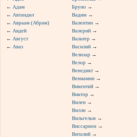
←
Адам
Бруно
→
←
Автандил
Вадим
→
←
Авраам (Абрам)
Валентин
→
←
Авдей
Валерий
→
←
Август
Вальтер
→
←
Аваз
Василий
→
Велизар
→
Велор
→
Венедикт
→
Вениамин
→
Викентий
→
Виктор
→
Вилен
→
Вилли
→
Вильгельм
→
Виссарион
→
Виталий
→