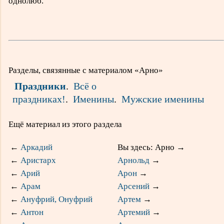
однолюб.
Разделы, связянные с материалом «Арно»
Праздники
.
Всё о
праздниках!
.
Именины
.
Мужские именины
Ещё материал из этого раздела
←
Аркадий
Вы здесь: Арно
→
←
Аристарх
Арнольд
→
←
Арий
Арон
→
←
Арам
Арсений
→
←
Ануфрий, Онуфрий
Артем
→
←
Антон
Артемий
→