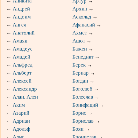
←
Аникита
Артур
→
←
Андрей
Архип
→
←
Андоим
Аскольд
→
←
Ангел
Афанасий
→
←
Анатолий
Ахмет
→
←
Амаяк
Ашот
→
←
Амадеус
Бажен
→
←
Амадей
Бенедикт
→
←
Альфред
Берек
→
←
Альберт
Бернар
→
←
Алексей
Богдан
→
←
Александр
Боголюб
→
←
Алан, Ален
Болеслав
→
←
Аким
Бонифаций
→
←
Азарий
Борис
→
←
Адриан
Борислав
→
←
Адольф
Боян
→
←
Адис
Бронислав
→