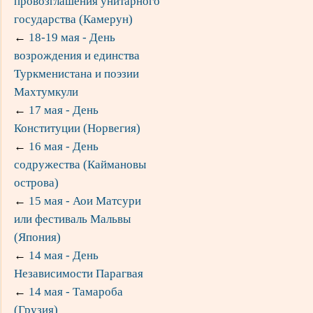
провозглашения унитарного
государства (Камерун)
←
18-19 мая - День
возрождения и единства
Туркменистана и поэзии
Махтумкули
←
17 мая - День
Конституции (Норвегия)
←
16 мая - День
содружества (Каймановы
острова)
←
15 мая - Аои Матсури
или фестиваль Мальвы
(Япония)
←
14 мая - День
Независимости Парагвая
←
14 мая - Тамароба
(Грузия)