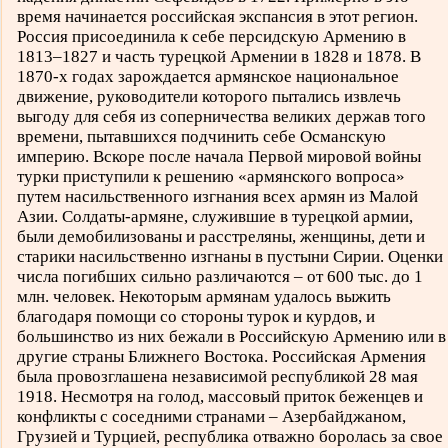
время начинается российская экспансия в этот регион.
Россия присоединила к себе персидскую Армению в
1813–1827 и часть турецкой Армении в 1828 и 1878. В
1870-х годах зарождается армянское национальное
движение, руководители которого пытались извлечь
выгоду для себя из соперничества великих держав того
времени, пытавшихся подчинить себе Османскую
империю. Вскоре после начала Первой мировой войны
турки приступили к решению «армянского вопроса»
путем насильственного изгнания всех армян из Малой
Азии. Солдаты-армяне, служившие в турецкой армии,
были демобилизованы и расстреляны, женщины, дети и
старики насильственно изгнаны в пустыни Сирии. Оценки
числа погибших сильно различаются – от 600 тыс. до 1
млн. человек. Некоторым армянам удалось выжить
благодаря помощи со стороны турок и курдов, и
большинство из них бежали в Российскую Армению или в
другие страны Ближнего Востока. Российская Армения
была провозглашена независимой республикой 28 мая
1918. Несмотря на голод, массовый приток беженцев и
конфликты с соседними странами – Азербайджаном,
Грузией и Турцией, республика отважно боролась за свое