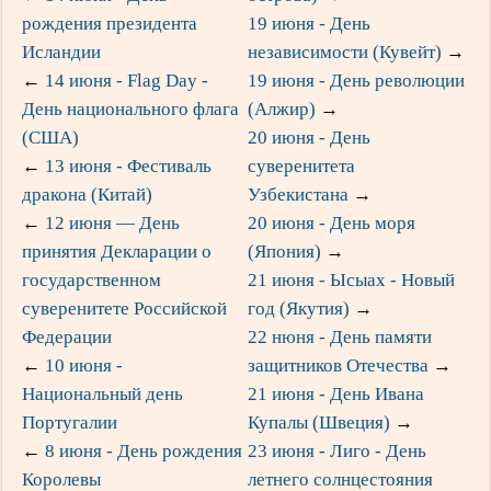
рождения президента
19 июня - День
Исландии
независимости (Кувейт)
→
←
14 июня - Flag Day -
19 июня - День революции
День национального флага
(Алжир)
→
(США)
20 июня - День
←
13 июня - Фестиваль
суверенитета
дракона (Китай)
Узбекистана
→
←
12 июня — День
20 июня - День моря
принятия Декларации о
(Япония)
→
государственном
21 июня - Ысыах - Новый
суверенитете Российской
год (Якутия)
→
Федерации
22 нюня - День памяти
←
10 июня -
защитников Отечества
→
Национальный день
21 июня - День Ивана
Португалии
Купалы (Швеция)
→
←
8 июня - День рождения
23 июня - Лиго - День
Королевы
летнего солнцестояния