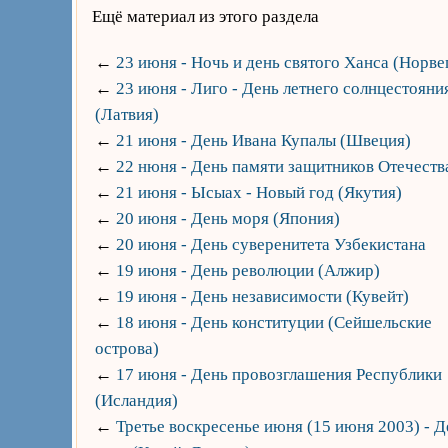
Ещё материал из этого раздела
←
23 июня - Ночь и день святого Ханса (Норве
←
23 июня - Лиго - День летнего солнцестояни
(Латвия)
←
21 июня - День Ивана Купалы (Швеция)
←
22 нюня - День памяти защитников Отечеств
←
21 июня - Ысыах - Новый год (Якутия)
←
20 июня - День моря (Япония)
←
20 июня - День суверенитета Узбекистана
←
19 июня - День революции (Алжир)
←
19 июня - День независимости (Кувейт)
←
18 июня - День конституции (Сейшельские
острова)
←
17 июня - День провозглашения Республики
(Исландия)
←
Третье воскресенье июня (15 июня 2003) - Д