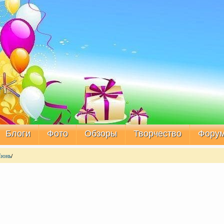
Блоги
Фото
Обзоры
Творчество
Фору
Июнь
/