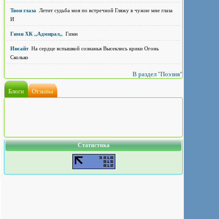
Твои глаза
Летит судьба моя по встречной Гляжу в чужие мне глаза
И
Гимн ХК ,,Адмирал,,
Гимн
Инсайт
На сердце вспышкой сознанья Высеклись крики Огонь
Сколько
В раздел "Поэзия"
Блоги
Отзывы
Статистика