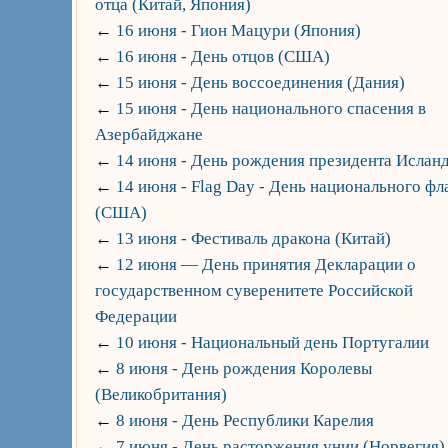
отца (Китай, Япония)
←
16 июня - Гион Мацури (Япония)
←
16 июня - День отцов (США)
←
15 июня - День воссоединения (Дания)
←
15 июня - День национального спасения в
Азербайджане
←
14 июня - День рождения президента Ислан
←
14 июня - Flag Day - День национального фл
(США)
←
13 июня - Фестиваль дракона (Китай)
←
12 июня — День принятия Декларации о
государственном суверенитете Российской
Федерации
←
10 июня - Национальный день Португалии
←
8 июня - День рождения Королевы
(Великобритания)
←
8 июня - День Республики Карелия
←
7 июня - День расторжения унии (Норвегия)