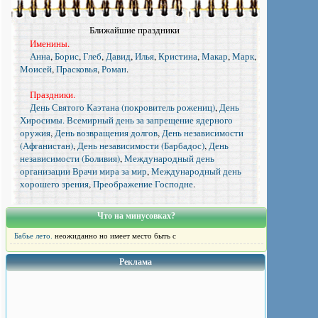
Ближайшие праздники
Именины.
Анна
,
Борис
,
Глеб
,
Давид
,
Илья
,
Кристина
,
Макар
,
Марк
,
Моисей
,
Прасковья
,
Роман
.
Праздники.
День Святого Каэтана (покровитель рожениц)
,
День
Хиросимы. Всемирный день за запрещение ядерного
оружия
,
День возвращения долгов
,
День независимости
(Афганистан)
,
День независимости (Барбадос)
,
День
независимости (Боливия)
,
Международный день
организации Врачи мира за мир
,
Международный день
хорошего зрения
,
Преображение Господне
.
Что на минусовках?
Бабье лето.
неожиданно но имеет место быть с
Реклама