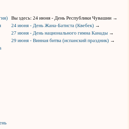
гия)
Вы здесь: 24 июня - День Республики Чувашии
→
я
24 июня - День Жана-Батиста (Квебек)
→
27 июня - День национального гимна Канады
→
29 июня - Винная битва (испанский праздник)
→
а
ень