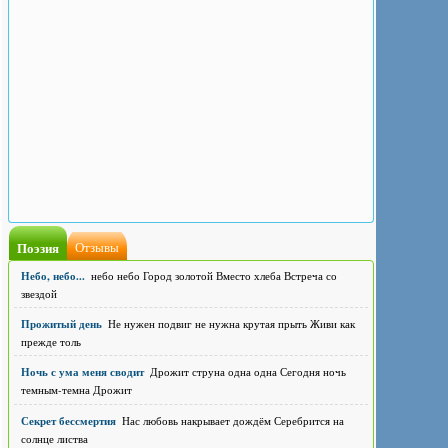
Поэзия
Отзывы
Небо, небо...
небо небо Город золотой Вместо хлеба Встреча со
звездой
Прожитый день
Не нужен подвиг не нужна крутая прыть Живи как
прежде толь
Ночь с ума меня сводит
Дрожит струна одна одна Сегодня ночь
темным-темна Дрожит
Секрет бессмертия
Нас любовь накрывает дождём Серебрится на
солнце листва