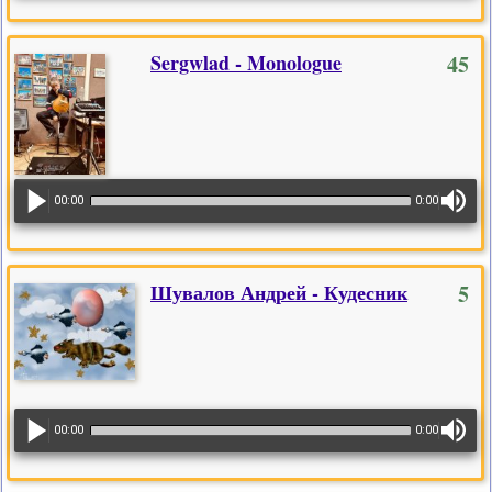
Sergwlad - Monologue
45
00:00
0:00
Шувалов Андрей - Кудесник
5
00:00
0:00