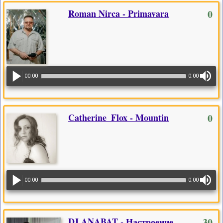
Roman Nirca - Primavara
0
00:00
0:00
Catherine_Flox - Mountin
0
00:00
0:00
DJ ANABAT - Настроение
30