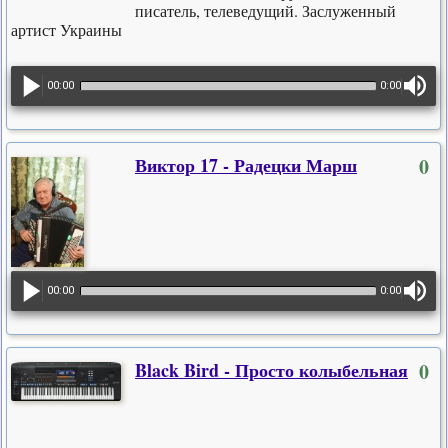
писатель, телеведущий. Заслуженный
артист Украины
00:00
0:00
Виктор 17 - Радецки Марш
0
00:00
0:00
Black Bird - Просто колыбельная
0