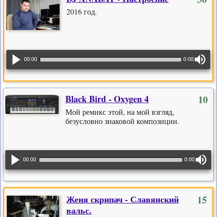
2016 год.
00:00
0:00
Black Bird - Oxygen 4
10
Мой ремикс этой, на мой взгляд,
безусловно знаковой композиции.
00:00
0:00
Женя скрипач - Славянский
15
вальс.