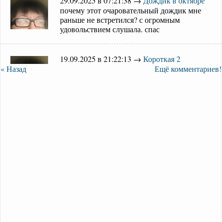
29.09.2025 в 07:21:38 →
Дождик в октябре
почему этот очаровательный дождик мне
раньше не встретился? с огромным
удовольствием слушала. спас
19.09.2025 в 21:22:13 →
Короткая 2
(ссылка на внешний сайт)
« Назад
Ещё комментариев!
16.09.2025 в 19:38:34 →
Короткая 2
мне нравится и мелодия, и звучание. видятся какие-то
картины осенней природы, с лёгкой грустинкой об
16.09.2025 в 17:30:34 →
Импровизация-Улочки
вечернего Парижа
мелодия сама замечательная, название - привлекает, общее
впечатление - полного присутствия там, где-