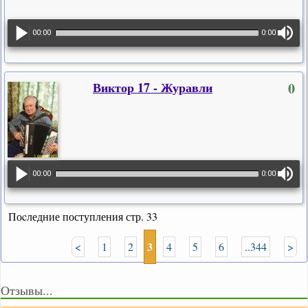
00:00
0:00
Виктор 17 - Журавли
0
00:00
0:00
Поcледние поступления стр. 33
3
<
1
2
4
5
6
..344
>
Отзывы...