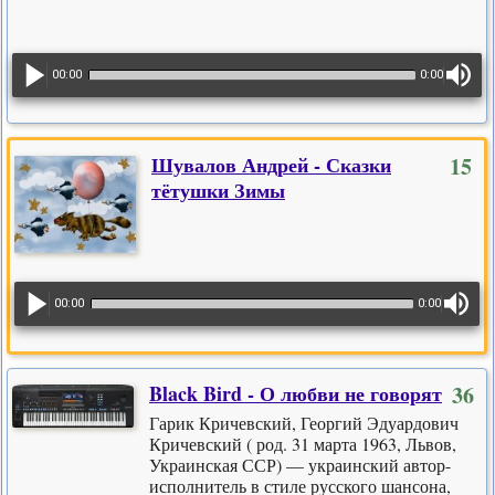
00:00
0:00
Шувалов Андрей - Сказки
15
тётушки Зимы
00:00
0:00
Black Bird - О любви не говорят
36
Гарик Кричевский, Георгий Эдуардович
Кричевский ( род. 31 марта 1963, Львов,
Украинская ССР) — украинский автор-
исполнитель в стиле русского шансона,