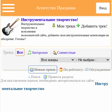
Агентство Праздник
Вход
Инструментальное творчество!
Инструментальное
Мои треки.
Добавить трек!
творчество в
исполнении
пользователей сайта, добавить свои инструментальные композиции на
обозрение. Готовы?
Все
Треки:
:
:
Авторские
Совместные
Новые треки
По рейтингу
Обсуждаемые
Поиск
Правила раздела
Для выставления оценок необходимо авторизоваться на сайте.
Инстру
ментальное творчество