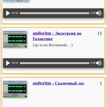
00:00
0:00
audioritm - Экскурсия по
15
Галактике
Где-то во Вселенной... :)
00:00
0:00
audioritm - Сказочный лес
1