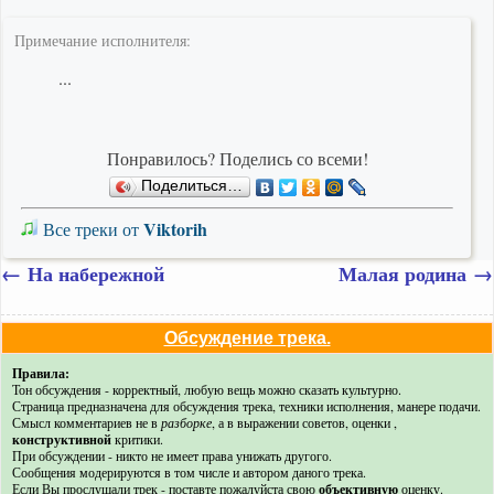
Примечание исполнителя:
...
Понравилось? Поделись со всеми!
Поделиться…
Viktorih
Все треки от
←
На набережной
Малая родина
→
Обсуждение трека.
Правила:
Тон обсуждения - корректный, любую вещь можно сказать культурно.
Страница предназначена для обсуждения трека, техники исполнения, манере подачи.
Смысл комментариев не в
разборке
, а в выражении советов, оценки ,
конструктивной
критики.
При обсуждении - никто не имеет права унижать другого.
Сообщения модерируются в том числе и автором даного трека.
Если Вы прослушали трек - поставте пожалуйста свою
объективную
оценку.