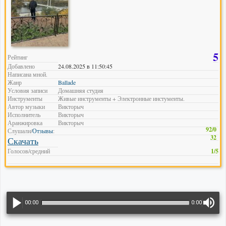
5
Рейтинг
Добавлено
24.08.2025 в 11:50:45
Написана мной.
Жанр
Ballade
Условия записи
Домашняя студия
Инструменты
Живые инструменты + Электронные инстументы.
Автор музыки
Викторыч
Исполнитель
Викторыч
Аранжировка
Викторыч
92/0
Слушали/
Отзывы
:
32
Скачать
Голосов/средний
1/5
00:00
0:00