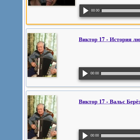
00:00
Виктор 17 - История л
00:00
Виктор 17 - Вальс Берё
00:00