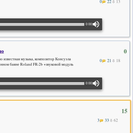
0
22
13
0:00
чо
0
но известная музыка, композитор Консуэла
0
21
18
онном баяне Roland FR-2b +звуковой модуль
0:00
15
3
33
62