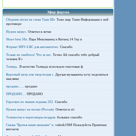
Эфир форума
Сборник песен на слова Тани Шт.
Тоже ищу Таню Информация о ней
противоре
Нужен минус.
Ответил в личке
Shure beta 58а.
Пара Мексиканец и Китаец 14 5тр и
Формат MP3+LRC для автоматичес.
Спасибо
Только не смейтесь! Что за пес.
Точно Ай спасибо тебе добрый
человек Я с
Талмуд..
В качестве Талмуда использую текстовые ф
Короткий метр или творческая с.
Друзья-музыканты хочу поделиться
мыслями
продано......
продано
ПРОДАНО....
ПРОДАНО
Гороскоп по знакам зодиака 202.
Спасибо
Нужен минус на песню (Россия).
Ответил в л/с
Телемосты и переговоры поздрав.
большое спасибо
Сказка "Братья наши меньшие" н.
valerik1968 Пожалуйста Приятных
впечатле