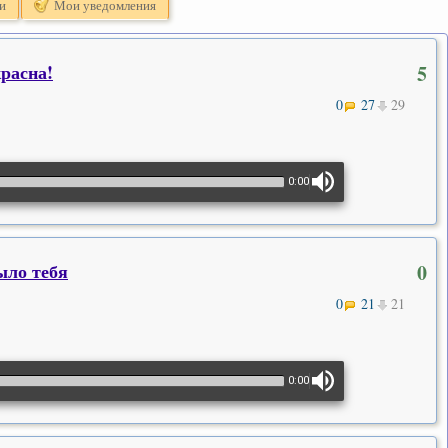
и
Мои уведомления
расна!
5
0
27
29
0:00
ыло тебя
0
0
21
21
0:00