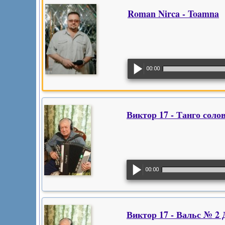
Roman Nirca - Toamna
00:00
Виктор 17 - Танго соло
00:00
Виктор 17 - Вальс № 2