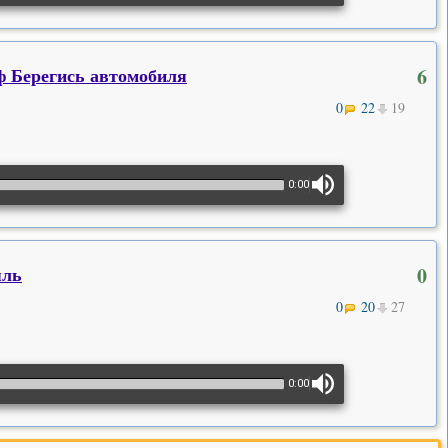
/ф Берегись автомобиля
6
0
22
19
0:00
яль
0
0
20
27
0:00