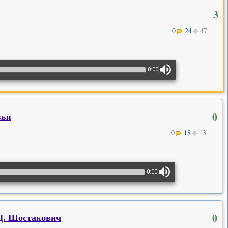
3
0
24
47
0:00
вья
0
0
18
13
0:00
 Д. Шостакович
0