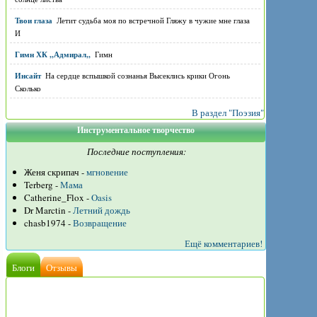
Твои глаза
Летит судьба моя по встречной Гляжу в чужие мне глаза
И
Гимн ХК ,,Адмирал,,
Гимн
Инсайт
На сердце вспышкой сознанья Высеклись крики Огонь
Сколько
В раздел "Поэзия"
Инструментальное творчество
Последние поступления:
Женя скрипач -
мгновение
Terberg -
Мама
Catherine_Flox -
Oasis
Dr Marctin -
Летний дождь
chasb1974 -
Возвращение
Ещё комментариев!
Блоги
Отзывы