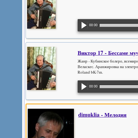
00:00
Виктор 17 - Бессаме му
Жанр - Кубинское болеро, всемир
Веласкес. Аранжировка на электр
Roland bK-7m.
00:00
dimuklia - Мелодия