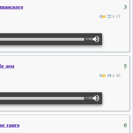
мпанского
3
0
22
13
0:00
бе дом
5
0
18
40
0:00
ое танго
0