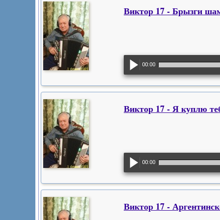
Виктор 17 - Брызги ша
00:00
Виктор 17 - Я куплю те
00:00
Виктор 17 - Аргентинск