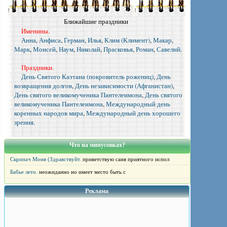
Ближайшие праздники
Именины.
Анна
,
Анфиса
,
Герман
,
Илья
,
Клим (Климент)
,
Макар
,
Марк
,
Моисей
,
Наум
,
Николай
,
Прасковья
,
Роман
,
Савелий
.
Праздники.
День Святого Каэтана (покровитель рожениц)
,
День
возвращения долгов
,
День независимости (Афганистан)
,
День святого великомученика Пантелеимона
,
День святого
великомученика Пантелеимона
,
Международный день
коренных народов мира
,
Международный день хорошего
зрения
.
Что на минусовках?
Скрипач Моня (Здравствуйт.
приветствую саня приятного испол
Бабье лето.
неожиданно но имеет место быть с
Реклама