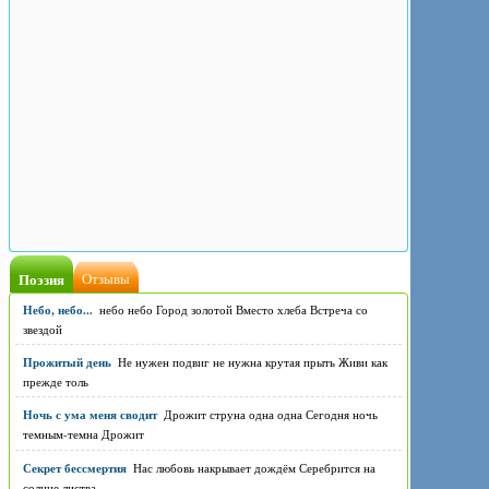
Поэзия
Отзывы
Небо, небо...
небо небо Город золотой Вместо хлеба Встреча со
звездой
Прожитый день
Не нужен подвиг не нужна крутая прыть Живи как
прежде толь
Ночь с ума меня сводит
Дрожит струна одна одна Сегодня ночь
темным-темна Дрожит
Секрет бессмертия
Нас любовь накрывает дождём Серебрится на
солнце листва